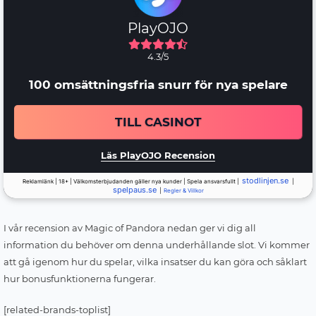
PlayOJO
4.3/5
100 omsättningsfria snurr för nya spelare
TILL CASINOT
Läs PlayOJO Recension
stodlinjen.se
Reklamlänk | 18+ | Välkomsterbjudanden gäller nya kunder | Spela ansvarsfullt |
|
spelpaus.se
|
Regler & Villkor
I vår recension av Magic of Pandora nedan ger vi dig all
information du behöver om denna underhållande slot. Vi kommer
att gå igenom hur du spelar, vilka insatser du kan göra och såklart
hur bonusfunktionerna fungerar.
[related-brands-toplist]