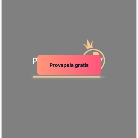
Provspela gratis