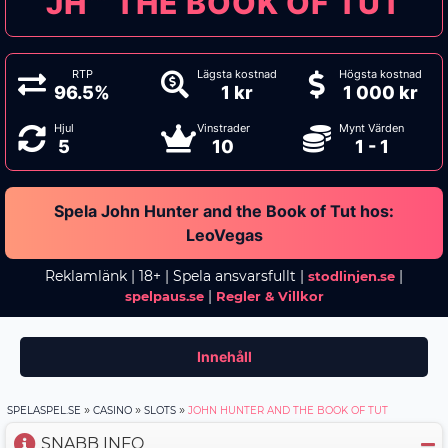
JH™ THE BOOK OF TUT
RTP
Lägsta kostnad
Högsta kostnad
96.5%
1 kr
1 000 kr
Hjul
Vinstrader
Mynt Värden
5
10
1 - 1
Spela John Hunter and the Book of Tut hos:
LeoVegas
Reklamlänk | 18+ | Spela ansvarsfullt |
|
stodlinjen.se
|
spelpaus.se
Regler & Villkor
Innehåll
»
»
»
SPELASPEL.SE
CASINO
SLOTS
JOHN HUNTER AND THE BOOK OF TUT
SNABB INFO