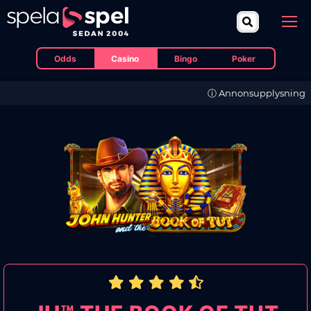
Odds
Casino
Bingo
Poker
ⓘ Annonsupplysning