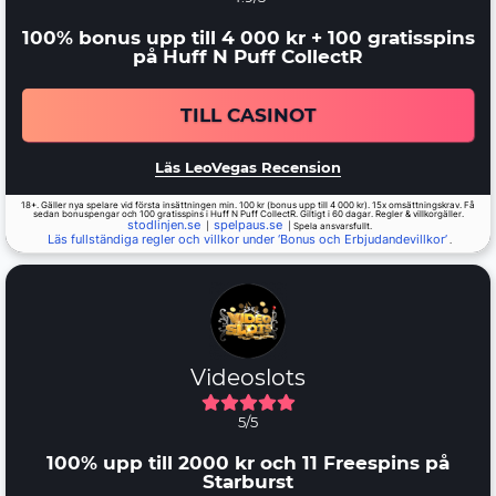
100% bonus upp till 4 000 kr + 100 gratisspins
på Huff N Puff CollectR
TILL CASINOT
Läs LeoVegas Recension
18+. Gäller nya spelare vid första insättningen min. 100 kr (bonus upp till 4 000 kr). 15x omsättningskrav. Få
sedan bonuspengar och 100 gratisspins i Huff N Puff CollectR. Giltigt i 60 dagar. Regler & villkorgäller.
stodlinjen.se
spelpaus.se
|
| Spela ansvarsfullt.
Läs fullständiga regler och villkor under ‘Bonus och Erbjudandevillkor’
.
Videoslots
5/5
100% upp till 2000 kr och 11 Freespins på
Starburst