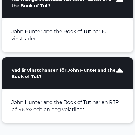
the Book of Tut?
John Hunter and the Book of Tut har 10
vinstrader.
Vad är vinstchansen för John Hunter and the
Book of Tut?
John Hunter and the Book of Tut har en RTP
på 96.5% och en hög volatilitet.