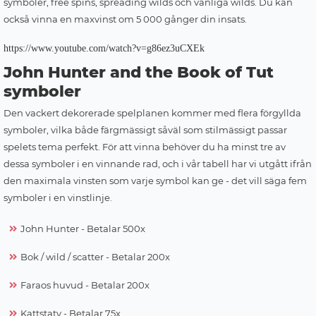
symboler, free spins, spreading wilds och vanliga wilds. Du kan
också vinna en maxvinst om 5 000 gånger din insats.
https://www.youtube.com/watch?v=g86ez3uCXEk
John Hunter and the Book of Tut
symboler
Den vackert dekorerade spelplanen kommer med flera förgyllda
symboler, vilka både färgmässigt såväl som stilmässigt passar
spelets tema perfekt. För att vinna behöver du ha minst tre av
dessa symboler i en vinnande rad, och i vår tabell har vi utgått ifrån
den maximala vinsten som varje symbol kan ge - det vill säga fem
symboler i en vinstlinje.
John Hunter - Betalar 500x
Bok / wild / scatter - Betalar 200x
Faraos huvud - Betalar 200x
Kattstaty - Betalar 75x