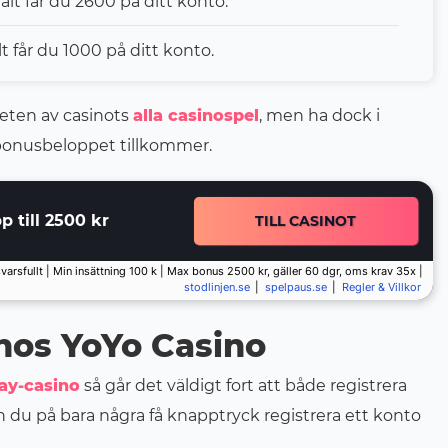
talt får du 2600 på ditt konto.
lt får du 1000 på ditt konto.
eten av casinots
alla casinospel
, men ha dock i
 bonusbeloppet tillkommer.
 till 2500 kr
TILL CASINOT
arsfullt | Min insättning 100 k | Max bonus 2500 kr, gäller 60 dgr, oms krav 35x |
stodlinjen.se
|
spelpaus.se
|
Regler & Villkor
hos YoYo Casino
lay-casino
så går det väldigt fort att både registrera
kan du på bara några få knapptryck registrera ett konto