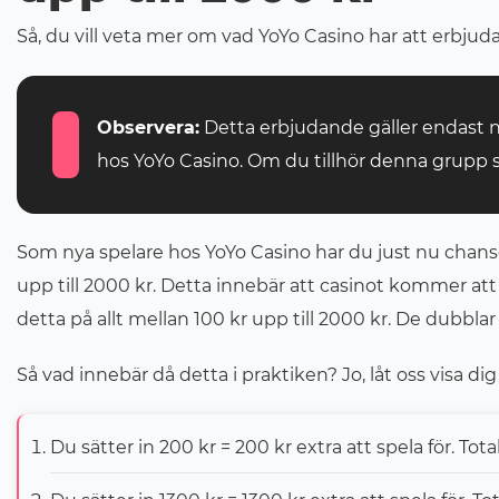
Så, du vill veta mer om vad YoYo Casino har att erbjuda
Observera:
Detta erbjudande gäller endast ny
hos YoYo Casino. Om du tillhör denna grupp s
Som nya spelare hos YoYo Casino har du just nu chan
upp till 2000 kr. Detta innebär att casinot kommer att 
detta på allt mellan 100 kr upp till 2000 kr. De dubbl
Så vad innebär då detta i praktiken? Jo, låt oss visa 
Du sätter in 200 kr = 200 kr extra att spela för. Tota