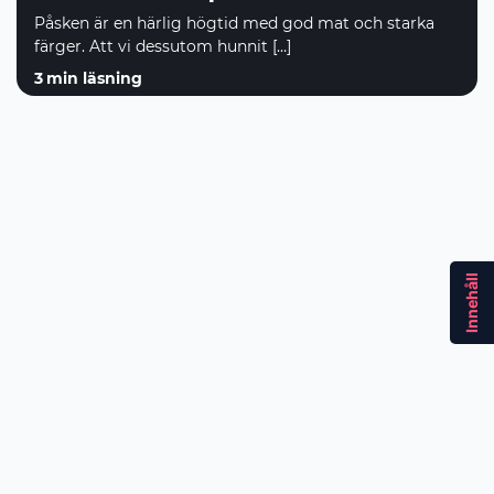
Påsken är en härlig högtid med god mat och starka
färger. Att vi dessutom hunnit […]
3
min läsning
Innehåll