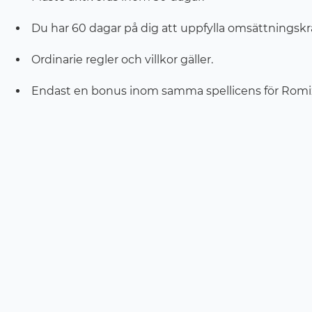
Du har 60 dagar på dig att uppfylla omsättningskr
Ordinarie regler och villkor gäller.
Endast en bonus inom samma spellicens för Romi