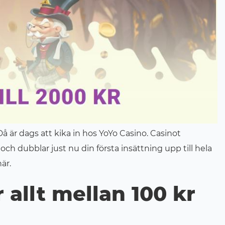
 är dags att kika in hos YoYo Casino. Casinot
h dubblar just nu din första insättning upp till hela
är.
allt mellan 100 kr