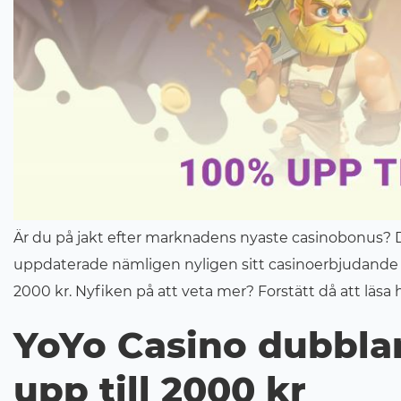
Är du på jakt efter marknadens nyaste casinobonus? Då
uppdaterade nämligen nyligen sitt casinoerbjudande oc
2000 kr. Nyfiken på att veta mer? Forstätt då att läsa h
YoYo Casino dubblar 
upp till 2000 kr