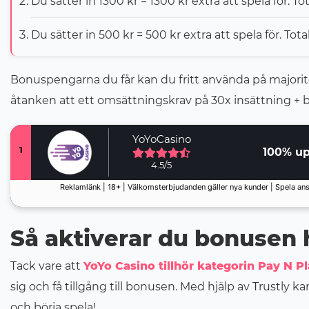
Du sätter in 1300 kr = 1300 kr extra att spela för. To
Du sätter in 500 kr = 500 kr extra att spela för. Tota
Bonuspengarna du får kan du fritt använda på majorit
åtanken att ett omsättningskrav på 30x insättning +
YoYoCasino
1
100% upp
4.5/5
Reklamlänk | 18+ | Välkomsterbjudanden gäller nya kunder | Spela ansv
Så aktiverar du bonusen 
Tack vare att
YoYo Casino tillhör kategorin Pay N P
sig och få tillgång till bonusen. Med hjälp av Trustly 
och börja spela!