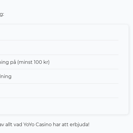
ng:
ning på (minst 100 kr)
lning
av allt vad YoYo Casino har att erbjuda!