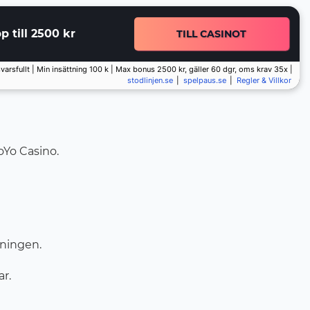
 till 2500 kr
TILL CASINOT
arsfullt | Min insättning 100 k | Max bonus 2500 kr, gäller 60 dgr, oms krav 35x |
stodlinjen.se
|
spelpaus.se
|
Regler & Villkor
oYo Casino.
tningen.
r.