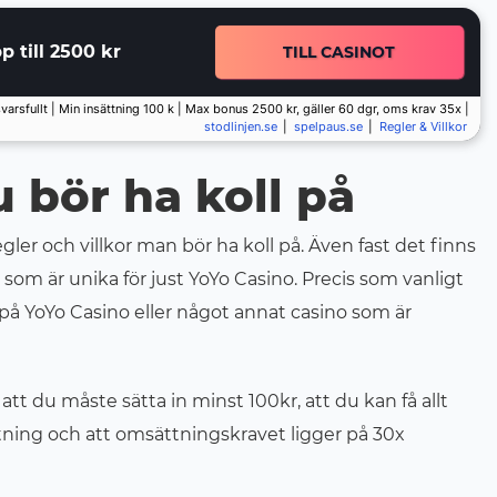
 till 2500 kr
TILL CASINOT
arsfullt | Min insättning 100 k | Max bonus 2500 kr, gäller 60 dgr, oms krav 35x |
stodlinjen.se
|
spelpaus.se
|
Regler & Villkor
u bör ha koll på
regler och villkor man bör ha koll på. Även fast det finns
 som är unika för just YoYo Casino. Precis som vanligt
på YoYo Casino eller något annat casino som är
att du måste sätta in minst 100kr, att du kan få allt
ättning och att omsättningskravet ligger på 30x