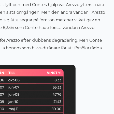
lt lyft och med Contes hjälp var Arezzo ytterst nära
gan i den sista omgången. Men den andra vändan i Arezzo
d sig åtta segrar på femton matcher vilket gav en
de 8,33% som Conte hade första vändan i Arezzo.
 för Arezzo efter klubbens degradering. Men Conte
ställa honom som huvudtränare för att försöka rädda