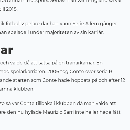
 Tottenham Hotspurs. Senast han var i England så var
ll 2018.
k fotbollsspelare där han vann Serie A fem gånger
spelade i under majoriteten av sin karriär.
jar
ch valde då att satsa på en tränarkarriär. En
 med spelarkarriären. 2006 tog Conte över serie B
ygande starten som Conte hade hoppats på och efter 12
lämna klubben.
o så var Conte tillbaka i klubben då man valde att
 den nu hyllade Maurizio Sarri inte heller hade fått