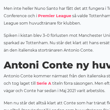
Men inte heller Nuno Santo har fått det att fungera i
Conference och i
Premier League
så valde Tottenham 
League som huvudtränare för klubben.
Spiken i kistan blev 3–0 förlusten mot Manchester Uni
sparkad av Tottenham. Nu står det klart att hans ers
än den italienska stortränaren Antonio Conte.
Antoni Conte ny hu
Antonio Conte kommer närmast från den italienska s
och tog laget till
Serie A
titeln förra säsongen. Men eft
vägar och Conte har sedan i Maj 2021 varit arbetslös.
Men nu står det alltså klart att Conte som har tränat f