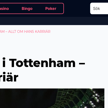
asino
Bingo
Poker
AM – ALLT OM HANS KARRIÄR
 i Tottenham –
iär