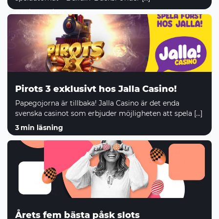
4
min läsning
Pirots 3 exklusivt hos Jalla Casino!
Papegojorna är tillbaka! Jalla Casino är det enda
svenska casinot som erbjuder möjligheten att spela […]
3
min läsning
Årets fem bästa påsk slots