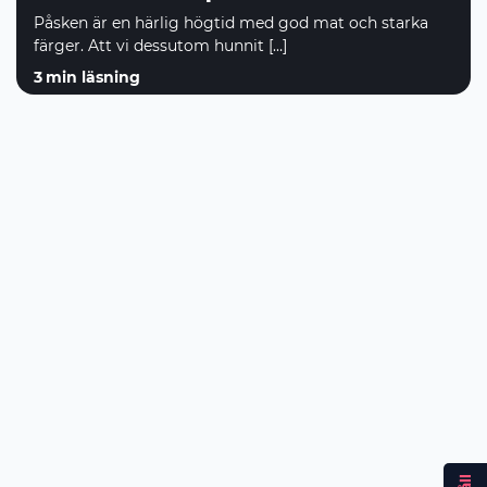
Påsken är en härlig högtid med god mat och starka
färger. Att vi dessutom hunnit […]
3
min läsning