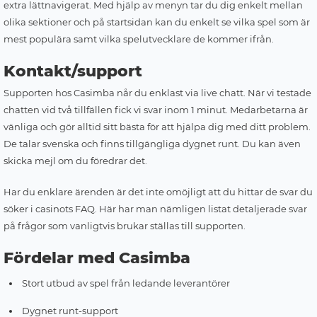
extra lättnavigerat. Med hjälp av menyn tar du dig enkelt mellan
olika sektioner och på startsidan kan du enkelt se vilka spel som är
mest populära samt vilka spelutvecklare de kommer ifrån.
Kontakt/support
Supporten hos Casimba når du enklast via live chatt. När vi testade
chatten vid två tillfällen fick vi svar inom 1 minut. Medarbetarna är
vänliga och gör alltid sitt bästa för att hjälpa dig med ditt problem.
De talar svenska och finns tillgängliga dygnet runt. Du kan även
skicka mejl om du föredrar det.
Har du enklare ärenden är det inte omöjligt att du hittar de svar du
söker i casinots FAQ. Här har man nämligen listat detaljerade svar
på frågor som vanligtvis brukar ställas till supporten.
Fördelar med Casimba
Stort utbud av spel från ledande leverantörer
Dygnet runt-support