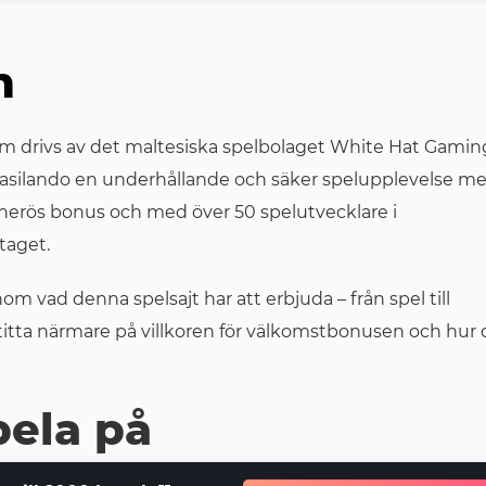
n
som drivs av det maltesiska spelbolaget White Hat Gamin
 Casilando en underhållande och säker spelupplevelse m
enerös bonus och med över 50 spelutvecklare i
taget.
m vad denna spelsajt har att erbjuda – från spel till
itta närmare på villkoren för välkomstbonusen och hur
pela på