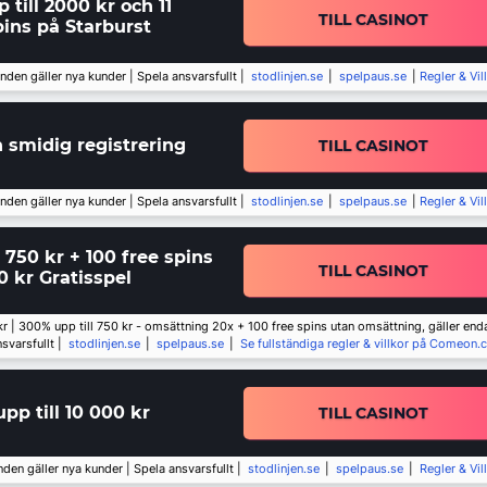
 till 2000 kr och 11
TILL CASINOT
ins på Starburst
den gäller nya kunder | Spela ansvarsfullt |
stodlinjen.se
|
spelpaus.se
|
Regler & Vil
 smidig registrering
TILL CASINOT
den gäller nya kunder | Spela ansvarsfullt |
stodlinjen.se
|
spelpaus.se
|
Regler & Vil
 750 kr + 100 free spins
TILL CASINOT
0 kr Gratisspel
r | 300% upp till 750 kr - omsättning 20x + 100 free spins utan omsättning, gäller enda
nsvarsfullt |
stodlinjen.se
|
spelpaus.se
|
Se fullständiga regler & villkor på Comeon
pp till 10 000 kr
TILL CASINOT
en gäller nya kunder | Spela ansvarsfullt |
stodlinjen.se
|
spelpaus.se
|
Regler & Vil