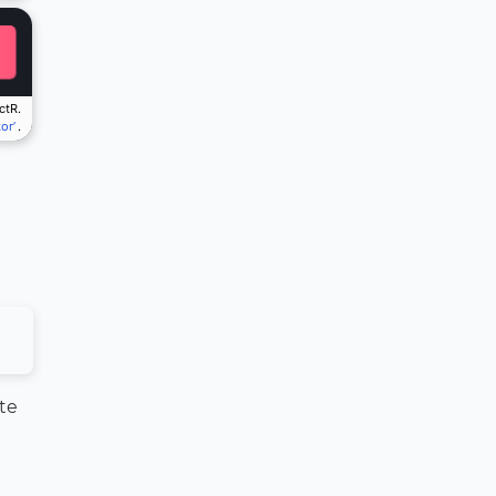
ctR.
or’
.
te