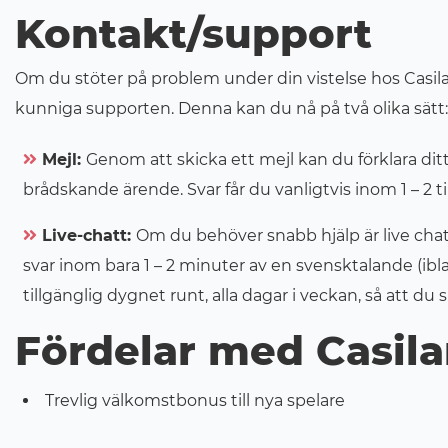
Kontakt/support
Om du stöter på problem under din vistelse hos Casil
kunniga supporten. Denna kan du nå på två olika sätt
Mejl:
Genom att skicka ett mejl kan du förklara ditt
brådskande ärende. Svar får du vanligtvis inom 1 – 2 
Live-chatt:
Om du behöver snabb hjälp är live chat
svar inom bara 1 – 2 minuter av en svensktalande (i
tillgänglig dygnet runt, alla dagar i veckan, så att du
Fördelar med Casil
Trevlig välkomstbonus till nya spelare