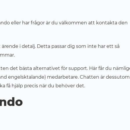
ando eller har frågor är du välkommen att kontakta den
:
 ärende i detalj. Detta passar dig som inte har ett så
timmar.
ten det bästa alternativet för support. Här får du nämli
bland engelsktalande) medarbetare. Chatten är dessutom
 ska få hjälp precis när du behöver det.
ando