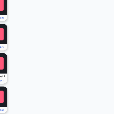
lkor
lkor
st i
.com
lkor