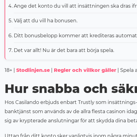
Ange det konto du vill att insättningen ska dras if
Välj att du vill ha bonusen.
Ditt bonusbelopp kommer att krediteras automatis
Det var allt! Nu är det bara att börja spela.
18+ |
Stodlinjen.se
|
Regler och villkor gäller
| Spela 
Hur snabba och säk
Hos Casilando erbjuds enbart Trustly som insättnings-
banktjänst som används av de allra flesta casinon ida
sig av krypterade anslutningar för att skydda dina bet
Uttag från ditt konto sker vanligtvis inom några minut