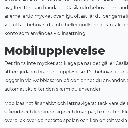
avgifter. Det kan hända att Casilando behöver behandla
är emellertid mycket ovanligt, oftast får du pengarna 
Vid uttag behöver du inte heller godkänna transakti
konto som användes vid insättning.
Mobilupplevelse
Det finns inte mycket att klaga på när det gäller Casil
att erbjuda en bra mobilupplevelse. Du behöver inte lad
loggar in via webbläsaren på den enhet du använder.
automatiskt efter den skärm du använder.
Mobilcasinot är snabbt och lättnavigerat tack vare 
stående och liggande läge och knappar, text och bilder 
överblick över de hetaste spelen och kan enkelt växla