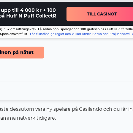
upp till 4 000 kr + 100
TILL CASINOT
på Huff N Puff CollectR
 kr). 15x omsättningskrav. Få sedan bonuspengar och 100 gratisspins i Huff N Puff Colle
 Spela ansvarsfullt.
Läs fullständiga regler och villkor under ‘Bonus och Erbjudandevillk
sinon på nätet
åste dessutom vara ny spelare på Casilando och du får in
 samma nätverk tidigare.