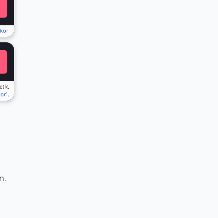
lkor
ctR.
or’
.
n.