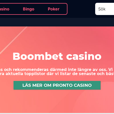
asino
Bingo
Poker
Boombet casino
s och rekommenderas därmed inte längre av oss. Vi fö
åra aktuella topplistor där vi listar de senaste och b
LÄS MER OM PRONTO CASINO