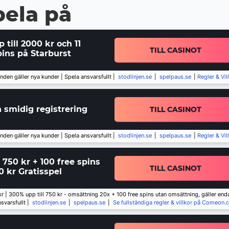
pela på
 till 2000 kr och 11
TILL CASINOT
ins på Starburst
den gäller nya kunder | Spela ansvarsfullt |
stodlinjen.se
|
spelpaus.se
|
Regler & Vil
 smidig registrering
TILL CASINOT
den gäller nya kunder | Spela ansvarsfullt |
stodlinjen.se
|
spelpaus.se
|
Regler & Vil
 750 kr + 100 free spins
TILL CASINOT
0 kr Gratisspel
r | 300% upp till 750 kr - omsättning 20x + 100 free spins utan omsättning, gäller enda
nsvarsfullt |
stodlinjen.se
|
spelpaus.se
|
Se fullständiga regler & villkor på Comeon