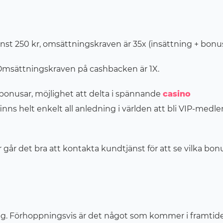
minst 250 kr, omsättningskraven är 35x (insättning + bonus
! Omsättningskraven på cashbacken är 1X.
 bonusar, möjlighet att delta i spännande
casino
finns helt enkelt all anledning i världen att bli VIP-medl
 går det bra att kontakta kundtjänst för att se vilka bon
änglig. Förhoppningsvis är det något som kommer i framtid