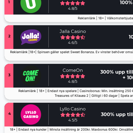
1
100% 
4.8/5
Reklamlänk | 18+ | Välkomsterbjudan
Jalla Casino
2
1
4.6/5
Reklamlänk |18+| Spinsen gäller spelet Sweet Bonanza. Ev vinster behöver omsät
ComeOn
300% upp till
3
+ 10
4.8/5
Reklamlänk | 18+ | Endast nya spelare | Casinobonus: Min. insättning 250 k
Treasures of Kilauea 2 | Giltigt i 60 dagar | Spela a
Lyllo Casino
4
300% upp til
4.5/5
18+ | Endast nya kunder | Minsta insättning är 200kr. Maxbonus 600kr. Omsättning