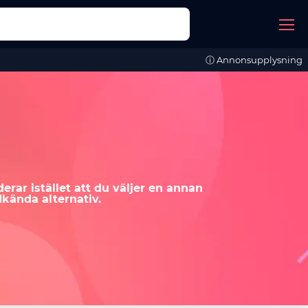
ⓘ Annonsupplysning
rar istället att du väljer en annan
kända alternativ.