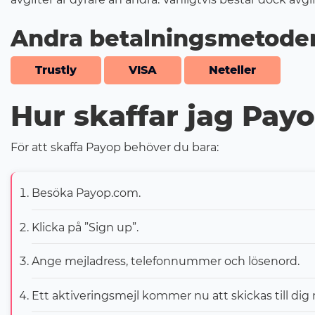
Andra betalningsmetoder
Trustly
VISA
Neteller
Hur skaffar jag Pay
För att skaffa Payop behöver du bara:
Besöka Payop.com.
Klicka på ”Sign up”.
Ange mejladress, telefonnummer och lösenord.
Ett aktiveringsmejl kommer nu att skickas till di