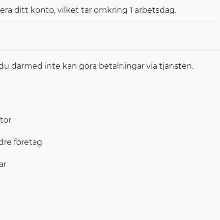
ra ditt konto, vilket tar omkring 1 arbetsdag.
 du därmed inte kan göra betalningar via tjänsten.
tor
dre företag
ar