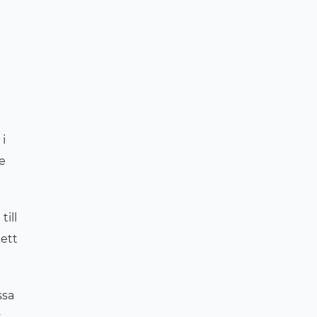
 i
re
till
 ett
ssa
.