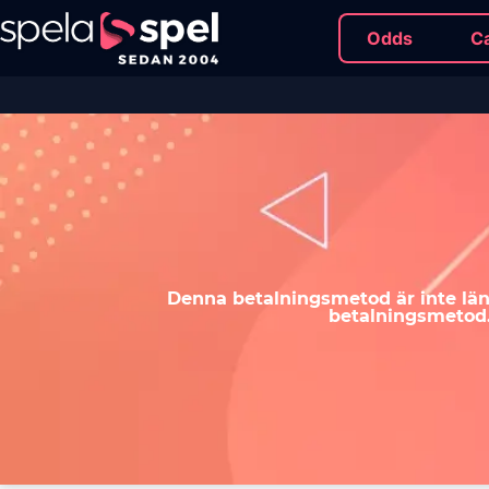
Odds
C
Denna betalningsmetod är inte läng
betalningsmetod.