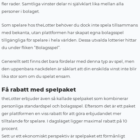
fler rader. Samtliga vinster delar ni självklart lika mellan alla
personer i bolaget.
Som spelare hos theLotter behöver du dock inte spela tillsammans
med bekanta, utan plattformen har skapat egna bolagsspel
tillgängliga för spelare i hela världen. Dessa utvalda lotterier hittar
du under fliken ”Bolagsspel”.
Generellt sett finns det bara fördelar med denna typ av spel, men
den uppenbara nackdelen är såklart att din enskilda vinst inte blir
lika stor som om du spelat ensam.
Få rabatt med spelpaket
theLotter erbjuder även så kallade spelpaket som kombinerar
personliga standardspel och bolagsspel. Eftersom det är ett paket
ger plattformen en viss rabatt för att göra erbjudandet mer
tilltalande för spelare. I dagsläget ligger maximal rabatt på 10
procent.
Sett ur ett ekonomiskt perspektiv är spelpaket ett förmånligt