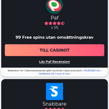
Paf
4.7/5
99 Free spins utan omsättningskrav
TILL CASINOT
Läs Paf Recension
stodlinjen.se
Reklamlänk | 18+ | Välkomsterbjudanden gäller nya kunder | Spela ansvarsfullt |
|
spelpaus.se
|
Regler & Villkor
Snabbare