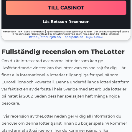
TILL CASINOT
Läs Betsson Recension
Reklamlänk | 18+ | Spela ansvarsfullt | Välkomsterbjudanden gäller nya kunder | 35x omsättningskrav på casino
| Freespins gäller Book of Dead | 6x omsättningskrav på sport, min. odds 1.80 | Giltig i 60 dagar |
https://stodlinjen.se/
spelpaus.se
|
|
Regler & Villkor
Fullständig recension om TheLotter
Om du är intresserad av enorma lotterier som kan ge
livsförändrande vinster kan theLotter vara en spelsajt för dig. Här
finns alla internationella lotterier tillgängliga för spel, så som
EuroMillions och Powerball. Denna underhållande lotteriplattform
var faktiskt en av de första i hela Sverige med att erbjuda lotterier
på nätet år 2002. Sedan dess har spelsajten haft många nöjda
besökare.
I vår recension av theLotter nedan ger vi dig all information du
behöver om denna lotteritjänst innan du börjar spela. Vi kommer
bland annat att gå igenom hur du kommer igång, vilka