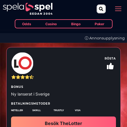
Odds
Casino
Bingo
Poker
ⓘ Annonsupplysning
RÖSTA
BONUS
Ny lanserat i Sverige
BETALNINGSMETODER
NETELLER
SKRILL
TRUSTLY
VISA
Besök TheLotter