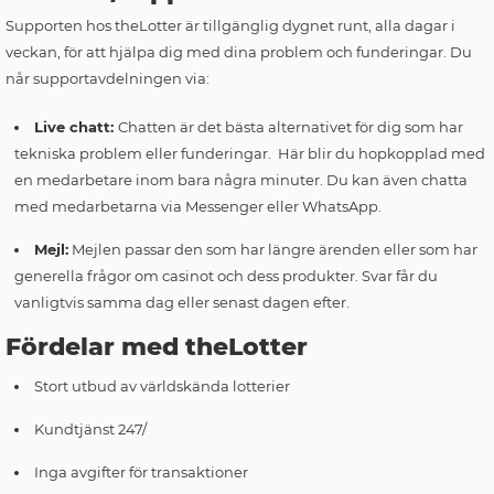
Supporten hos theLotter är tillgänglig dygnet runt, alla dagar i
veckan, för att hjälpa dig med dina problem och funderingar. Du
når supportavdelningen via:
Live chatt:
Chatten är det bästa alternativet för dig som har
tekniska problem eller funderingar. Här blir du hopkopplad med
en medarbetare inom bara några minuter. Du kan även chatta
med medarbetarna via Messenger eller WhatsApp.
Mejl:
Mejlen passar den som har längre ärenden eller som har
generella frågor om casinot och dess produkter. Svar får du
vanligtvis samma dag eller senast dagen efter.
Fördelar med theLotter
Stort utbud av världskända lotterier
Kundtjänst 247/
Inga avgifter för transaktioner