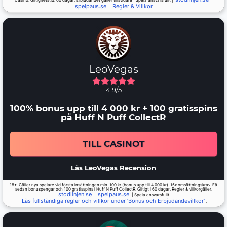
Casino. Giltighetstid: 60 dagar. Erbjudandet gäller tillsvidare | Spela ansvarsfullt |
|
spelpaus.se
Regler & Villkor
|
LeoVegas
4.9/5
100% bonus upp till 4 000 kr + 100 gratisspins
på Huff N Puff CollectR
TILL CASINOT
Läs LeoVegas Recension
18+. Gäller nya spelare vid första insättningen min. 100 kr (bonus upp till 4 000 kr). 15x omsättningskrav. Få
sedan bonuspengar och 100 gratisspins i Huff N Puff CollectR. Giltigt i 60 dagar. Regler & villkorgäller.
stodlinjen.se
spelpaus.se
|
| Spela ansvarsfullt.
Läs fullständiga regler och villkor under ‘Bonus och Erbjudandevillkor’
.