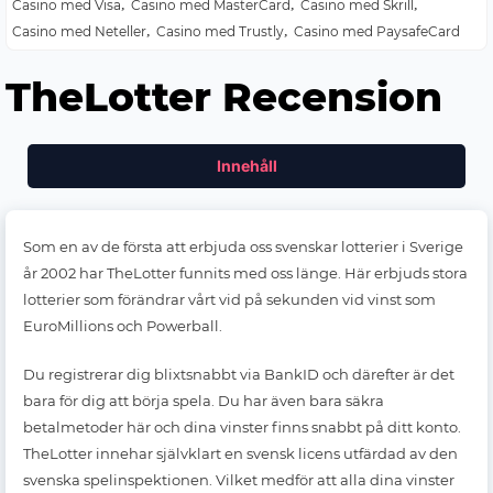
Casino med Visa
Casino med MasterCard
Casino med Skrill
Casino med Neteller
Casino med Trustly
Casino med PaysafeCard
TheLotter Recension
Innehåll
Som en av de första att erbjuda oss svenskar lotterier i Sverige
år 2002 har TheLotter funnits med oss länge. Här erbjuds stora
lotterier som förändrar vårt vid på sekunden vid vinst som
EuroMillions och Powerball.
Du registrerar dig blixtsnabbt via BankID och därefter är det
bara för dig att börja spela. Du har även bara säkra
betalmetoder här och dina vinster finns snabbt på ditt konto.
TheLotter innehar självklart en svensk licens utfärdad av den
svenska spelinspektionen. Vilket medför att alla dina vinster