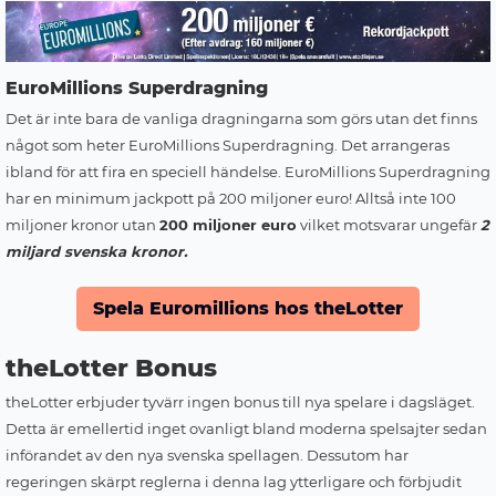
EuroMillions Superdragning
Det är inte bara de vanliga dragningarna som görs utan det finns
något som heter EuroMillions Superdragning. Det arrangeras
ibland för att fira en speciell händelse. EuroMillions Superdragning
har en minimum jackpott på 200 miljoner euro! Alltså inte 100
miljoner kronor utan
200 miljoner euro
vilket motsvarar ungefär
2
miljard svenska kronor.
Spela Euromillions hos theLotter
theLotter Bonus
theLotter erbjuder tyvärr ingen bonus till nya spelare i dagsläget.
Detta är emellertid inget ovanligt bland moderna spelsajter sedan
införandet av den nya svenska spellagen. Dessutom har
regeringen skärpt reglerna i denna lag ytterligare och förbjudit