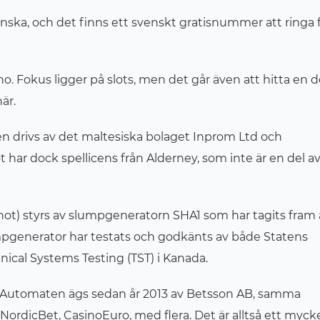
nska, och det finns ett svenskt gratisnummer att ringa 
. Fokus ligger på slots, men det går även att hitta en d
är.
en drivs av det maltesiska bolaget Inprom Ltd och
har dock spellicens från Alderney, som inte är en del a
not) styrs av slumpgeneratorn SHA1 som har tagits fram 
generator har testats och godkänts av både Statens
nical Systems Testing (TST) i Kanada.
utomaten ägs sedan år 2013 av Betsson AB, samma
NordicBet, CasinoEuro, med flera. Det är alltså ett myck