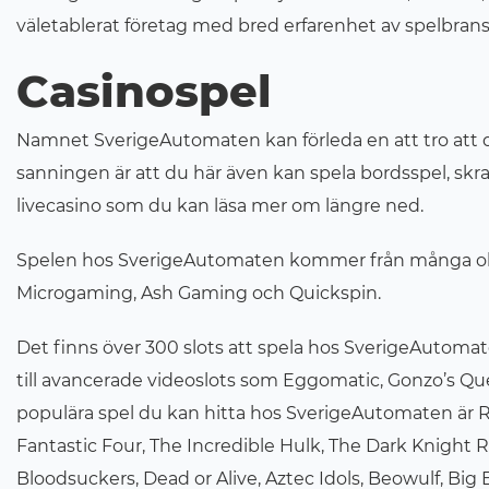
väletablerat företag med bred erfarenhet av spelbr
Casinospel
Namnet SverigeAutomaten kan förleda en att tro att d
sanningen är att du här även kan spela bordsspel, skr
livecasino som du kan läsa mer om längre ned.
Spelen hos SverigeAutomaten kommer från många olik
Microgaming, Ash Gaming och Quickspin.
Det finns över 300 slots att spela hos SverigeAutomat
till avancerade videoslots som Eggomatic, Gonzo’s Q
populära spel du kan hitta hos SverigeAutomaten är
Fantastic Four, The Incredible Hulk, The Dark Knight 
Bloodsuckers, Dead or Alive, Aztec Idols, Beowulf, Bi