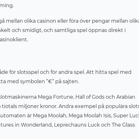
aming.
å mellan olika casinon eller föra över pengar mellan olik
elt och smidigt, och samtliga spel öppnas direkt i
sinoklient.
 för slotsspel och för andra spel. Att hitta spel med
kta med symbolen ”€” på sajten.
slotmaskinerna Mega Fortune, Hall of Gods och Arabian
tiotals miljoner kronor. Andra exempel på populära slot
utomaten är Mega Moolah, Mega Moolah Isis, Super Luc
ntures in Wonderland, Leprechauns Luck och The Glass