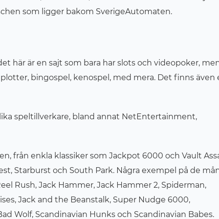
anschen som ligger bakom SverigeAutomaten.
et här är en sajt som bara har slots och videopoker, me
aplotter, bingospel, kenospel, med mera. Det finns även 
a speltillverkare, bland annat NetEntertainment,
en, från enkla klassiker som Jackpot 6000 och Vault Ass
uest, Starburst och South Park. Några exempel på de må
 Reel Rush, Jack Hammer, Jack Hammer 2, Spiderman,
Rises, Jack and the Beanstalk, Super Nudge 6000,
g Bad Wolf, Scandinavian Hunks och Scandinavian Babes.