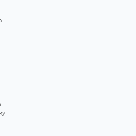
a
s
ky