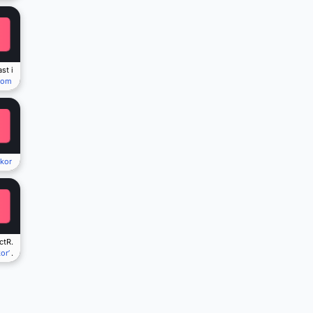
st i
.com
lkor
ctR.
or’
.