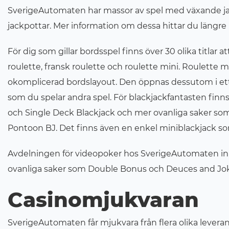
SverigeAutomaten har massor av spel med växande ja
jackpottar. Mer information om dessa hittar du längre
För dig som gillar bordsspel finns över 30 olika titlar a
roulette, fransk roulette och roulette mini. Roulette 
okomplicerad bordslayout. Den öppnas dessutom i ett l
som du spelar andra spel. För blackjackfantasten finn
och Single Deck Blackjack och mer ovanliga saker so
Pontoon BJ. Det finns även en enkel miniblackjack som
Avdelningen för videopoker hos SverigeAutomaten innehå
ovanliga saker som Double Bonus och Deuces and Jok
Casinomjukvaran
SverigeAutomaten får mjukvara från flera olika lever