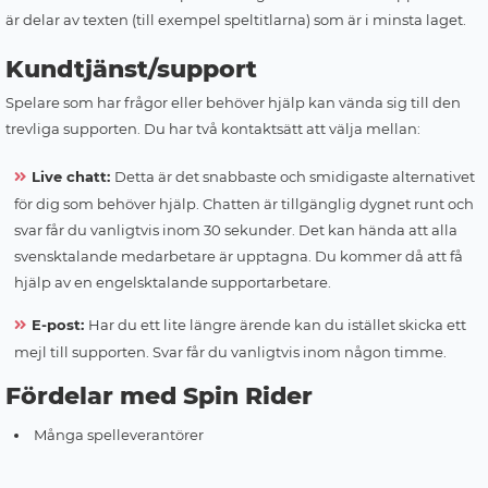
är delar av texten (till exempel speltitlarna) som är i minsta laget.
Kundtjänst/support
Spelare som har frågor eller behöver hjälp kan vända sig till den
trevliga supporten. Du har två kontaktsätt att välja mellan:
Live chatt:
Detta är det snabbaste och smidigaste alternativet
för dig som behöver hjälp. Chatten är tillgänglig dygnet runt och
svar får du vanligtvis inom 30 sekunder. Det kan hända att alla
svensktalande medarbetare är upptagna. Du kommer då att få
hjälp av en engelsktalande supportarbetare.
E-post:
Har du ett lite längre ärende kan du istället skicka ett
mejl till supporten. Svar får du vanligtvis inom någon timme.
Fördelar med Spin Rider
Många spelleverantörer