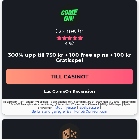
ComeOn
4.8/5
300% upp till 750 kr + 100 free spins + 100 kr
Gratisspel
TILL CASINOT
Läs ComeOn Recension
Reklamlänk | 18+ | Endast nya spelare | Casinobonus: Min. insättning 250 kr | 300% upp till 750 kr - omsättning
20x + 100 free spins utan omsättning, gäller endast i Treasures of Kilauea 2 | Giltigt i 60 dagar | Spela
stodlinjen.se
spelpaus.se
ansvarsfullt |
|
|
Se fullständiga regler & villkor på Comeon.com