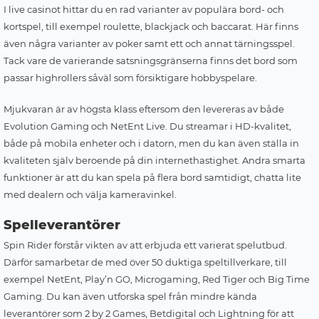
I live casinot hittar du en rad varianter av populära bord- och
kortspel, till exempel roulette, blackjack och baccarat. Här finns
även några varianter av poker samt ett och annat tärningsspel.
Tack vare de varierande satsningsgränserna finns det bord som
passar highrollers såväl som försiktigare hobbyspelare.
Mjukvaran är av högsta klass eftersom den levereras av både
Evolution Gaming och NetEnt Live. Du streamar i HD-kvalitet,
både på mobila enheter och i datorn, men du kan även ställa in
kvaliteten själv beroende på din internethastighet. Andra smarta
funktioner är att du kan spela på flera bord samtidigt, chatta lite
med dealern och välja kameravinkel.
Spelleverantörer
Spin Rider förstår vikten av att erbjuda ett varierat spelutbud.
Därför samarbetar de med över 50 duktiga speltillverkare, till
exempel NetEnt, Play’n GO, Microgaming, Red Tiger och Big Time
Gaming. Du kan även utforska spel från mindre kända
leverantörer som 2 by 2 Games, Betdigital och Lightning för att