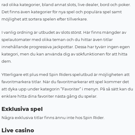
rad olika kategorier, bland annat slots, live dealer, bord och poker.
Det finns även kategorier för nya spel och populära spel samt
möjlighet att sortera spelen efter tillverkare.
I vanlig ordning är utbudet av slots störst. Här finns mängder av
spelautomater med olika teman och du hittar även titlar
innehållande progressiva jackpottar. Dessa har tyvärr ingen egen
kategori, men du kan använda dig av sökfunktionen för att hitta
dem.
Ytterligare ett plus med Spin Riders spelutbud är möjligheten att
favoritmarkera titlar. När du favoritmarkerar ett spel kommer det
att dyka upp under kategorin ”Favoriter” i menyn. På så sätt kan du
enklare hitta dina favoriter nästa gång du spelar.
Exklusiva spel
Några exklusiva titlar finns ännu inte hos Spin Rider.
Live casino