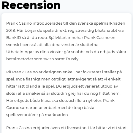
Recension
Prank Casino introducerades till den svenska spelmarknaden
2018. Här börjar du spela direkt, registrera dig blixtsnabbt via
BankID så är du redo. Självklart innehar Prank Casino en
svensk licens så att alla dina vinster är skattefria.
Utbetalningar av dina vinster går snabbt och du erbjuds säkra
betalmetoder som swish samt Trustly.
På Prank Casino är designen enkel, här fokuseras i stället på
spel. Inga flashigt men otroligt lättnavigerat så att vi enkelt
hittar rätt bland alla spel. Du erbjuds ett varierat utbud av
slots i alla smaker så är slots din grej har du nog hittat hem.
Här erbjuds både klassiska slots och flera nyheter. Prank
Casino samarbetar enbart med de topp bästa
spelleverantörer på marknaden.
Prank Casino erbjuder även ett livecasino. Här hittar vi ett stort