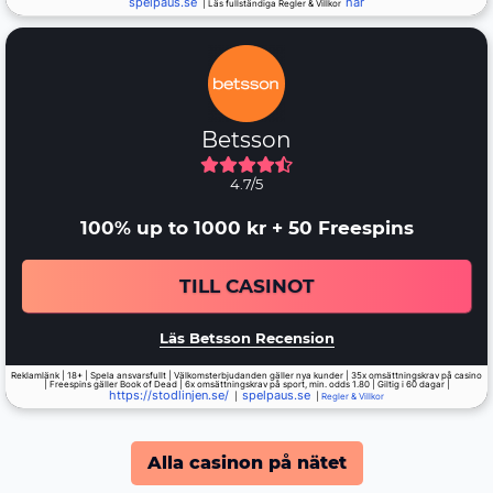
spelpaus.se
här
| Läs fullständiga Regler & Villkor
Betsson
4.7/5
100% up to 1000 kr + 50 Freespins
TILL CASINOT
Läs Betsson Recension
Reklamlänk | 18+ | Spela ansvarsfullt | Välkomsterbjudanden gäller nya kunder | 35x omsättningskrav på casino
| Freespins gäller Book of Dead | 6x omsättningskrav på sport, min. odds 1.80 | Giltig i 60 dagar |
https://stodlinjen.se/
spelpaus.se
|
|
Regler & Villkor
Alla casinon på nätet