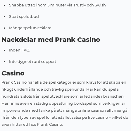
Snabba uttag inom 5 minuter via Trustly och Swish
Stort spelutbud
Många spelutvecklare
Nackdelar med Prank Casino
Ingen FAQ
Inte dygnet runt support
Casino
Prank Casino har alla de spelkategorier som krävs för att skapa en
riktigt underhållande och trevlig spelrunda! Här kan du spela
hundratals slots från spelutvecklare som är ledande i branschen.
Här finns även en stadig uppsättning bordsspel som verkligen är
imponerande med tanke på att många online casinon allt mer går
ifrån den typen av spel för att istället satsa på live casino – vilket du
även hittar ett hos Prank Casino.