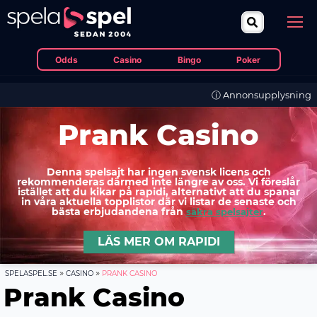
Odds
Casino
Bingo
Poker
ⓘ Annonsupplysning
Prank Casino
Denna spelsajt har ingen svensk licens och
rekommenderas därmed inte längre av oss. Vi föreslår
istället att du kikar på rapidi, alternativt att du spanar
in våra aktuella topplistor där vi listar de senaste och
bästa erbjudandena från
.
säkra spelsajter
LÄS MER OM RAPIDI
»
»
SPELASPEL.SE
CASINO
PRANK CASINO
Prank Casino