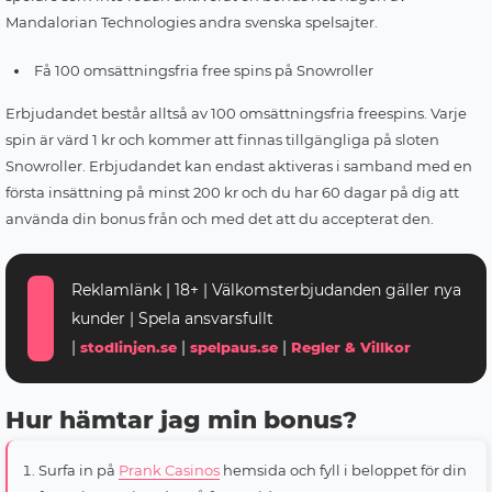
Mandalorian Technologies andra svenska spelsajter.
Få 100 omsättningsfria free spins på Snowroller
Erbjudandet består alltså av 100 omsättningsfria freespins. Varje
spin är värd 1 kr och kommer att finnas tillgängliga på sloten
Snowroller. Erbjudandet kan endast aktiveras i samband med en
första insättning på minst 200 kr och du har 60 dagar på dig att
använda din bonus från och med det att du accepterat den.
Reklamlänk | 18+ | Välkomsterbjudanden gäller nya
kunder | Spela ansvarsfullt
|
|
|
stodlinjen.se
spelpaus.se
Regler & Villkor
Hur hämtar jag min bonus?
Surfa in på
Prank Casinos
hemsida och fyll i beloppet för din