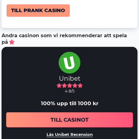
TILL PRANK CASINO
Andra casinon som vi rekommenderar att spela
på
Unibet
4.8/5
100% upp till 1000 kr
TILL CASINOT
Läs Unibet Recension