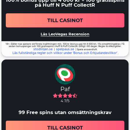
100% bonus upp till 4 000 kr + 100 gratisspins
på Huff N Puff CollectR
TILL CASINOT
Läs LeoVegas Recension
18+. Gäller nya spelare vid första insättningen min. 100 kr (bonus upp till 4 000 kr). 15x omsättningskrav. Få
sedan bonuspengar och 100 gratisspins i Huff N Puff CollectR. Giltigt i 60 dagar. Regler & villkorgäller.
stodlinjen.se
spelpaus.se
|
| Spela ansvarsfullt.
Läs fullständiga regler och villkor under ‘Bonus och Erbjudandevillkor’
.
Paf
4.7/5
99 Free spins utan omsättningskrav
TILL CASINOT