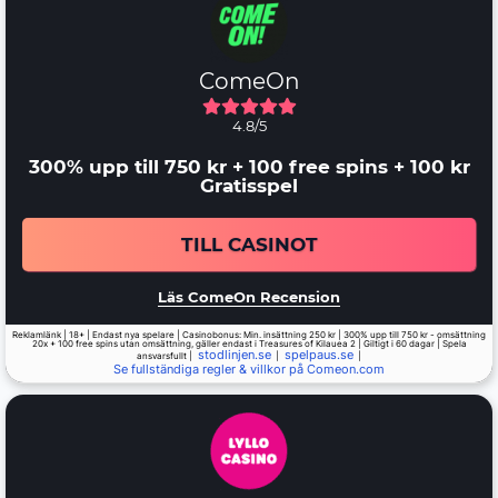
ComeOn
4.8/5
300% upp till 750 kr + 100 free spins + 100 kr
Gratisspel
TILL CASINOT
Läs ComeOn Recension
Reklamlänk | 18+ | Endast nya spelare | Casinobonus: Min. insättning 250 kr | 300% upp till 750 kr - omsättning
20x + 100 free spins utan omsättning, gäller endast i Treasures of Kilauea 2 | Giltigt i 60 dagar | Spela
stodlinjen.se
spelpaus.se
ansvarsfullt |
|
|
Se fullständiga regler & villkor på Comeon.com