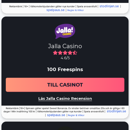
stodlinjen.se
Reklamlänk | 18+ | Välkomsterbjudanden gäller nya kunder | Spela ansvarsfullt |
|
spelpaus.se
|
Regler & Villkor
Jalla Casino
4.6/5
100 Freespins
TILL CASINOT
Läs Jalla Casino Recension
Reklamlänk |18+| Spinsen gäller spelet Sweet Bonanza. Ev vinster behöver omsättas 20x och är giltiga i 60
stodlinjen.se
dagar I Min insättning 100 kr | Välkomsterbjudanden gäller nya kunder | Spela ansvarsfullt |
spelpaus.se
|
|
Regler & Villkor