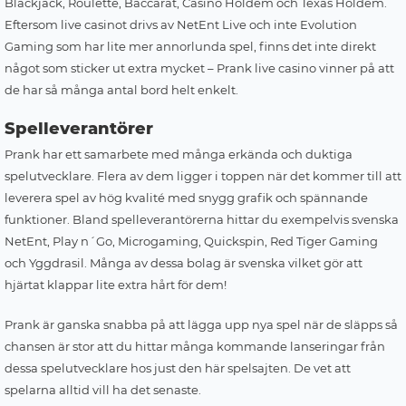
Blackjack, Roulette, Baccarat, Casino Holdem och Texas Holdem.
Eftersom live casinot drivs av NetEnt Live och inte Evolution
Gaming som har lite mer annorlunda spel, finns det inte direkt
något som sticker ut extra mycket – Prank live casino vinner på att
de har så många antal bord helt enkelt.
Spelleverantörer
Prank har ett samarbete med många erkända och duktiga
spelutvecklare. Flera av dem ligger i toppen när det kommer till att
leverera spel av hög kvalité med snygg grafik och spännande
funktioner. Bland spelleverantörerna hittar du exempelvis svenska
NetEnt, Play n´Go, Microgaming, Quickspin, Red Tiger Gaming
och Yggdrasil. Många av dessa bolag är svenska vilket gör att
hjärtat klappar lite extra hårt för dem!
Prank är ganska snabba på att lägga upp nya spel när de släpps så
chansen är stor att du hittar många kommande lanseringar från
dessa spelutvecklare hos just den här spelsajten. De vet att
spelarna alltid vill ha det senaste.