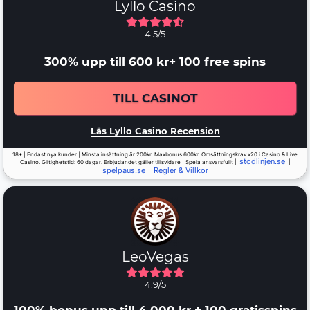
Lyllo Casino
4.5/5
300% upp till 600 kr+ 100 free spins
TILL CASINOT
Läs Lyllo Casino Recension
18+ | Endast nya kunder | Minsta insättning är 200kr. Maxbonus 600kr. Omsättningskrav x20 i Casino & Live
stodlinjen.se
Casino. Giltighetstid: 60 dagar. Erbjudandet gäller tillsvidare | Spela ansvarsfullt |
|
spelpaus.se
Regler & Villkor
|
LeoVegas
4.9/5