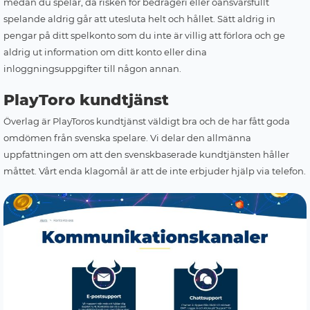
medan du spelar, då risken för bedrägeri eller oansvarsfullt
spelande aldrig går att utesluta helt och hållet. Sätt aldrig in
pengar på ditt spelkonto som du inte är villig att förlora och ge
aldrig ut information om ditt konto eller dina
inloggningsuppgifter till någon annan.
PlayToro kundtjänst
Överlag är PlayToros kundtjänst väldigt bra och de har fått goda
omdömen från svenska spelare. Vi delar den allmänna
uppfattningen om att den svenskbaserade kundtjänsten håller
måttet. Vårt enda klagomål är att de inte erbjuder hjälp via telefon.