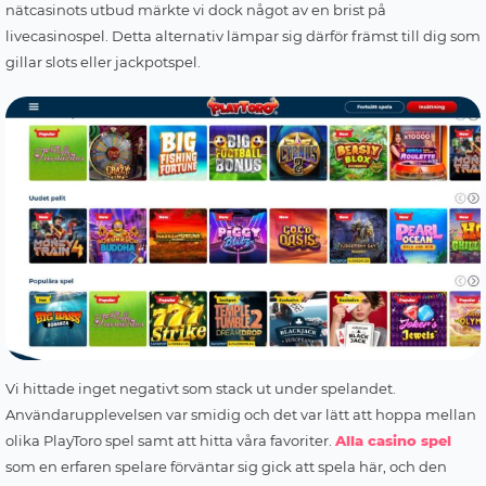
nätcasinots utbud märkte vi dock något av en brist på
livecasinospel. Detta alternativ lämpar sig därför främst till dig som
gillar slots eller jackpotspel.
Vi hittade inget negativt som stack ut under spelandet.
Användarupplevelsen var smidig och det var lätt att hoppa mellan
olika PlayToro spel samt att hitta våra favoriter.
Alla casino spel
som en erfaren spelare förväntar sig gick att spela här, och den