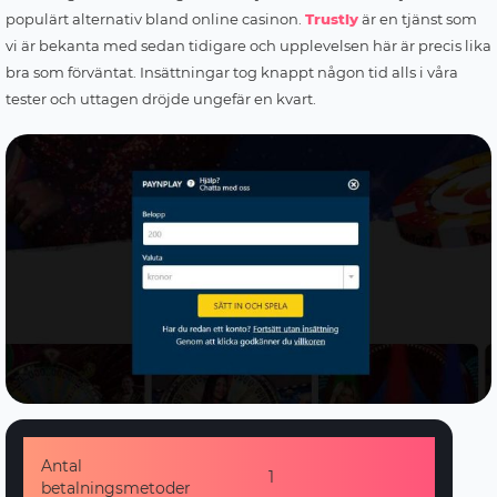
populärt alternativ bland online casinon.
Trustly
är en tjänst som
vi är bekanta med sedan tidigare och upplevelsen här är precis lika
bra som förväntat. Insättningar tog knappt någon tid alls i våra
tester och uttagen dröjde ungefär en kvart.
Antal
1
betalningsmetoder