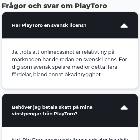
Frågor och svar om PlayToro
Har PlayToro en svensk licens?
Ja, trots att onlinecasinot är relativt ny på
marknaden har de redan en svensk licens. För
dig som svensk spelare medför detta flera
fördelar, bland annat ökad trygghet.
Behöver jag betala skatt på mina
vinstpengar från PlayToro?