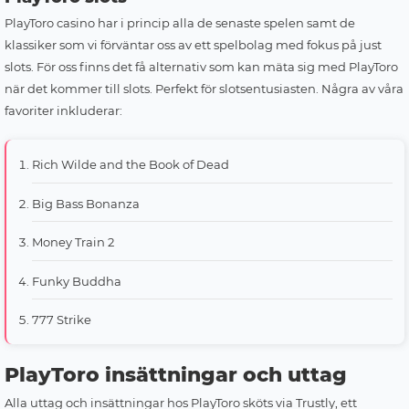
PlayToro casino har i princip alla de senaste spelen samt de
klassiker som vi förväntar oss av ett spelbolag med fokus på just
slots. För oss finns det få alternativ som kan mäta sig med PlayToro
när det kommer till slots. Perfekt för slotsentusiasten. Några av våra
favoriter inkluderar:
Rich Wilde and the Book of Dead
Big Bass Bonanza
Money Train 2
Funky Buddha
777 Strike
PlayToro insättningar och uttag
Alla uttag och insättningar hos PlayToro sköts via Trustly, ett