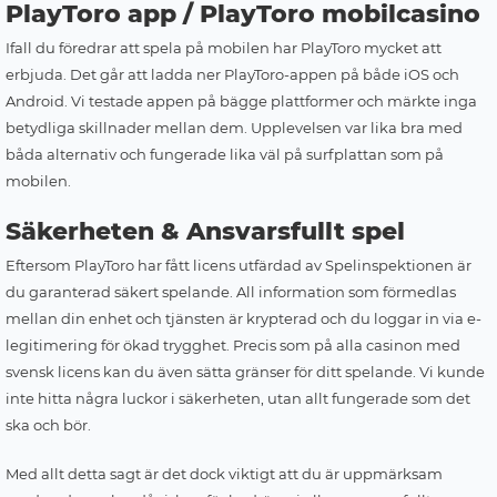
PlayToro app / PlayToro mobilcasino
Ifall du föredrar att spela på mobilen har PlayToro mycket att
erbjuda. Det går att ladda ner PlayToro-appen på både iOS och
Android. Vi testade appen på bägge plattformer och märkte inga
betydliga skillnader mellan dem. Upplevelsen var lika bra med
båda alternativ och fungerade lika väl på surfplattan som på
mobilen.
Säkerheten & Ansvarsfullt spel
Eftersom PlayToro har fått licens utfärdad av Spelinspektionen är
du garanterad säkert spelande. All information som förmedlas
mellan din enhet och tjänsten är krypterad och du loggar in via e-
legitimering för ökad trygghet. Precis som på alla casinon med
svensk licens kan du även sätta gränser för ditt spelande. Vi kunde
inte hitta några luckor i säkerheten, utan allt fungerade som det
ska och bör.
Med allt detta sagt är det dock viktigt att du är uppmärksam