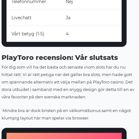
Telefonnummer
Nej
Livechatt
Ja
Vårt betyg (1-5)
4
PlayToro recension: Vår slutsats
För dig som vill ha det bästa och senaste inom slots har du nu
hittat rätt. Vi är rätt petiga när det gäller bra slots, men hade gott
om spännande alternativ att välja mellan på PlayToro casino. Det
stora utbudet i samband med en snygg design gör detta till en av
våra favoriter på den svenska marknaden.
Mindre bra är dock bristen på en välkomstbonus samt en något
klumpig layout när man spelar via browser.