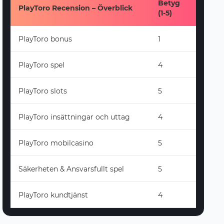
Betyg
PlayToro Recension – Överblick
(1-5)
PlayToro bonus
1
PlayToro spel
4
PlayToro slots
5
PlayToro insättningar och uttag
4
PlayToro mobilcasino
5
Säkerheten & Ansvarsfullt spel
5
PlayToro kundtjänst
4