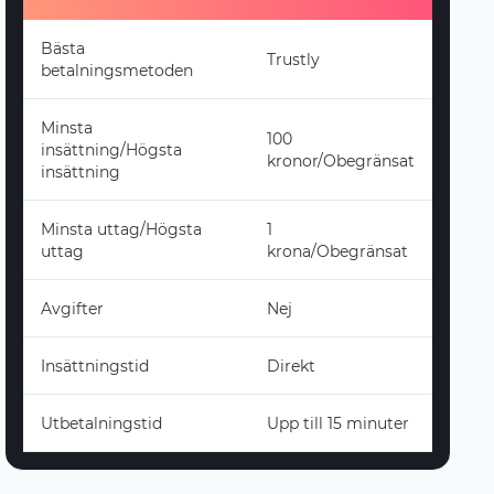
Bästa
Trustly
betalningsmetoden
Minsta
100
insättning/Högsta
kronor/Obegränsat
insättning
Minsta uttag/Högsta
1
uttag
krona/Obegränsat
Avgifter
Nej
Insättningstid
Direkt
Utbetalningstid
Upp till 15 minuter