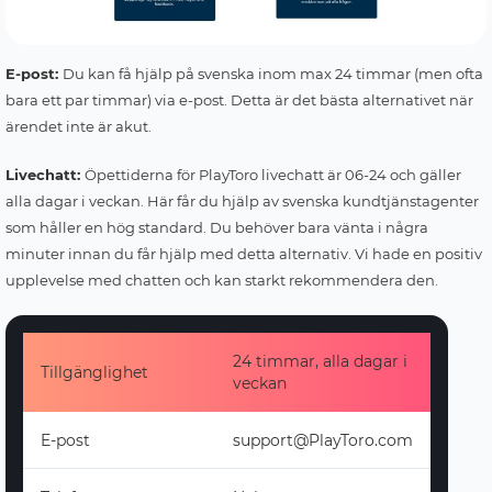
E-post:
Du kan få hjälp på svenska inom max 24 timmar (men ofta
bara ett par timmar) via e-post. Detta är det bästa alternativet när
ärendet inte är akut.
Livechatt:
Öpettiderna för PlayToro livechatt är 06-24 och gäller
alla dagar i veckan. Här får du hjälp av svenska kundtjänstagenter
som håller en hög standard. Du behöver bara vänta i några
minuter innan du får hjälp med detta alternativ. Vi hade en positiv
upplevelse med chatten och kan starkt rekommendera den.
24 timmar, alla dagar i
Tillgänglighet
veckan
E-post
support@PlayToro.com