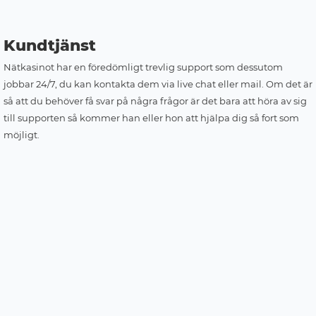
Kundtjänst
Nätkasinot har en föredömligt trevlig support som dessutom
jobbar 24/7, du kan kontakta dem via live chat eller mail. Om det är
så att du behöver få svar på några frågor är det bara att höra av sig
till supporten så kommer han eller hon att hjälpa dig så fort som
möjligt.