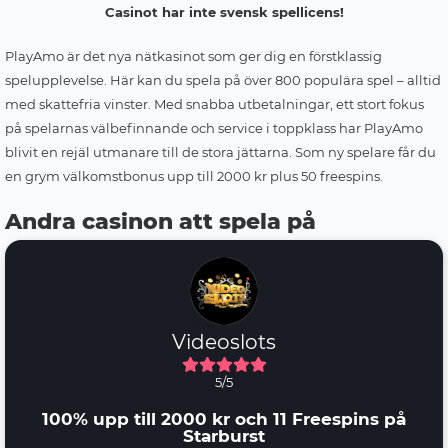
Casinot har inte svensk spellicens!
PlayAmo är det nya nätkasinot som ger dig en förstklassig
spelupplevelse. Här kan du spela på över 800 populära spel – alltid
med skattefria vinster. Med snabba utbetalningar, ett stort fokus
på spelarnas välbefinnande och service i toppklass har PlayAmo
blivit en rejäl utmanare till de stora jättarna. Som ny spelare får du
en grym välkomstbonus upp till 2000 kr plus 50 freespins.
Andra casinon att spela på
Videoslots
5/5
100% upp till 2000 kr och 11 Freespins på
Starburst