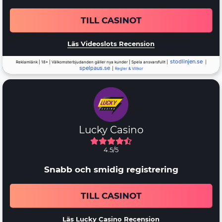
TILL CASINOT
Läs Videoslots Recension
stodlinjen.se
Reklamlänk | 18+ | Välkomsterbjudanden gäller nya kunder | Spela ansvarsfullt |
|
spelpaus.se
|
Regler & Villkor
Lucky Casino
4.5/5
Snabb och smidig registrering
TILL CASINOT
Läs Lucky Casino Recension