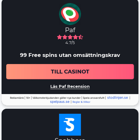
Paf
4.7/5
99 Free spins utan omsättningskrav
TILL CASINOT
Läs Paf Recension
stodlinjen.se
Reklamlänk | 18+ | Välkomsterbjudanden gäller nya kunder | Spela ansvarsfullt |
|
spelpaus.se
|
Regler & Villkor