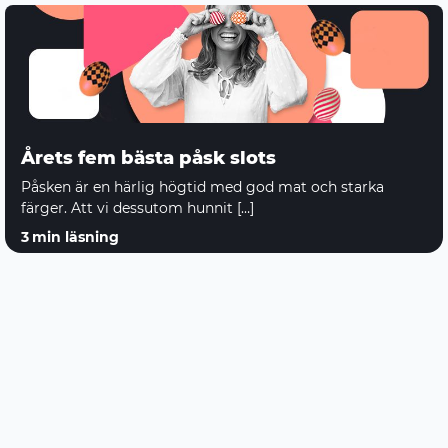
Årets fem bästa påsk slots
Påsken är en härlig högtid med god mat och starka
färger. Att vi dessutom hunnit […]
3
min läsning