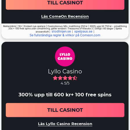
TILL CASINOT
Läs ComeOn Recension
Reklamlänk | 18+ | Endast nya spelare | Casinobonus: Min. insättning 250 kr | 300% upp till 750 kr - omsättning
20x + 100 free spins utan omsättning, gäller endast i Treasures of Kilauea 2 | Giltigt i 60 dagar | Spela
stodlinjen.se
spelpaus.se
ansvarsfullt |
|
|
Se fullständiga regler & villkor på Comeon.com
Lyllo Casino
4.5/5
300% upp till 600 kr+ 100 free spins
TILL CASINOT
Läs Lyllo Casino Recension