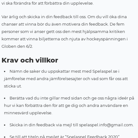
vi ska förändra för att förbättra din upplevelse.
Var ärlig och skicka in din feedback till oss. Om du vill öka dina
chanser att vinna bör du även motivera din feedback. De fem
personer som vi anser gett oss den mest hjälpsamma kritiken
kommer att vinna biljetterna och njuta av hockeyspänningen i
Globen den 6/2.
Krav och villkor
Nämn de saker du uppskattar mest med Spelaspel.se i
jämförelse med andra jämförelsesajter och vad som får oss att
sticka ut.
Berätta vad du inte gillar med sidan och ge oss några ideér på
hur vi kan förbättra den för att ge dig och andra användare en
minnesvärd upplevelse.
Skicka in din feedback via mejl till
spelaspel.info@gmail.com
.
Se till att titeln på mejlet är ”Spelaspel Feedback 2020”.