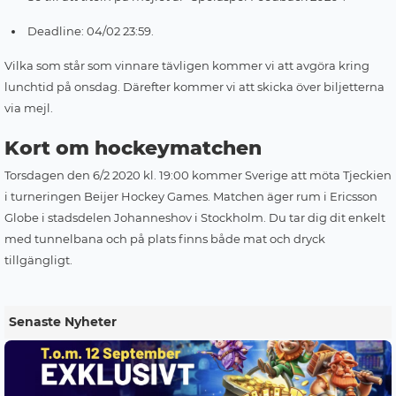
Deadline: 04/02 23:59.
Vilka som står som vinnare tävligen kommer vi att avgöra kring
lunchtid på onsdag. Därefter kommer vi att skicka över biljetterna
via mejl.
Kort om hockeymatchen
Torsdagen den 6/2 2020 kl. 19:00 kommer Sverige att möta Tjeckien
i turneringen Beijer Hockey Games. Matchen äger rum i Ericsson
Globe i stadsdelen Johanneshov i Stockholm. Du tar dig dit enkelt
med tunnelbana och på plats finns både mat och dryck
tillgängligt.
Senaste Nyheter