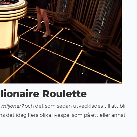
lionaire Roulette
i miljonär?
och det som sedan utvecklades till att bli
ns det idag flera olika livespel som på ett eller annat