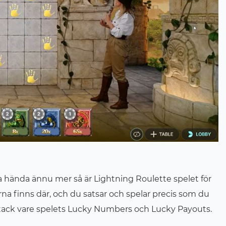
ska hända ännu mer så är Lightning Roulette spelet för
erna finns där, och du satsar och spelar precis som du
na tack vare spelets Lucky Numbers och Lucky Payouts.