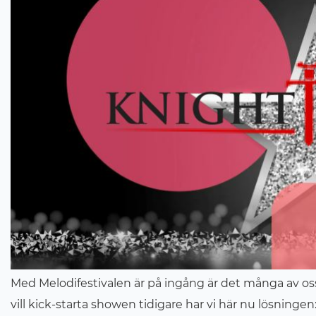
Med Melodifestivalen är på ingång är det många av os
vill kick-starta showen tidigare har vi här nu lösninge