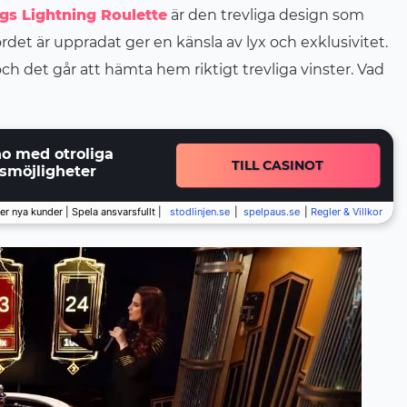
gs Lightning Roulette
är den trevliga design som
 bordet är uppradat ger en känsla av lyx och exklusivitet.
och det går att hämta hem riktigt trevliga vinster. Vad
no med otroliga
TILL CASINOT
smöjligheter
er nya kunder | Spela ansvarsfullt |
stodlinjen.se
|
spelpaus.se
|
Regler & Villkor