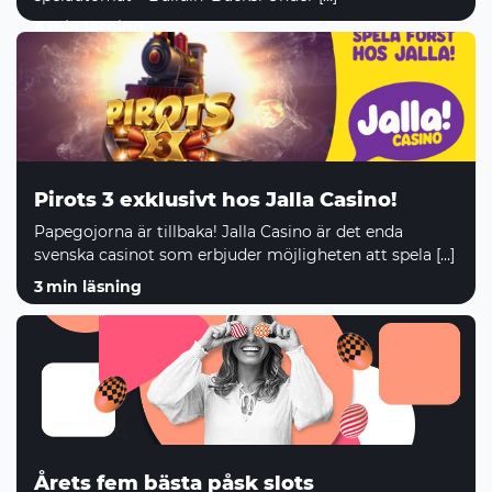
4
min läsning
Pirots 3 exklusivt hos Jalla Casino!
Papegojorna är tillbaka! Jalla Casino är det enda
svenska casinot som erbjuder möjligheten att spela […]
3
min läsning
Årets fem bästa påsk slots