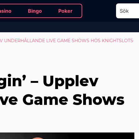
asino
Bingo
Poker
LEV UNDERHÅLLANDE LIVE GAME SHOWS HOS KNIGHTSLOTS
gin’ – Upplev
ive Game Shows