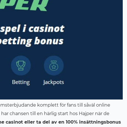
msterbjudande komplett för fans till såväl online
 har chansen till en härlig start hos Hajper när de
ine casinot eller ta del av en 100% insättningsbonus