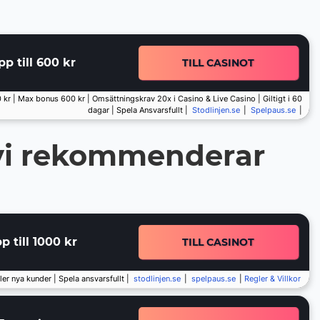
p till 600 kr
TILL CASINOT
 kr | Max bonus 600 kr | Omsättningskrav 20x i Casino & Live Casino | Giltigt i 60
dagar | Spela Ansvarsfullt |
Stodlinjen.se
|
Spelpaus.se
|
vi rekommenderar
p till 1000 kr
TILL CASINOT
er nya kunder | Spela ansvarsfullt |
stodlinjen.se
|
spelpaus.se
|
Regler & Villkor