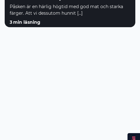
Påsken är en härlig högtid med god mat och starka
färger. Att vi dessutom hunnit […]
3
min läsning