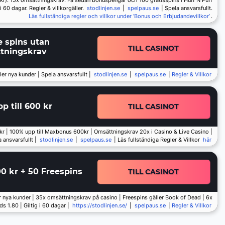
00 kr). 15x omsättningskrav. Få sedan bonuspengar och 100 gratisspins i Huff N Puff
 i 60 dagar. Regler & villkorgäller.
stodlinjen.se
|
spelpaus.se
| Spela ansvarsfullt.
Läs fullständiga regler och villkor under ‘Bonus och Erbjudandevillkor’
.
e spins utan
TILL CASINOT
tningskrav
er nya kunder | Spela ansvarsfullt |
stodlinjen.se
|
spelpaus.se
|
Regler & Villkor
p till 600 kr
TILL CASINOT
 kr | 100% upp till Maxbonus 600kr | Omsättningskrav 20x i Casino & Live Casino |
a ansvarsfullt |
stodlinjen.se
|
spelpaus.se
| Läs fullständiga Regler & Villkor
här
0 kr + 50 Freespins
TILL CASINOT
r nya kunder | 35x omsättningskrav på casino | Freespins gäller Book of Dead | 6x
s 1.80 | Giltig i 60 dagar |
https://stodlinjen.se/
|
spelpaus.se
|
Regler & Villkor