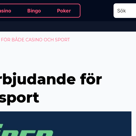
asino
Bingo
Poker
 FÖR BÅDE CASINO OCH SPORT
rbjudande för
sport