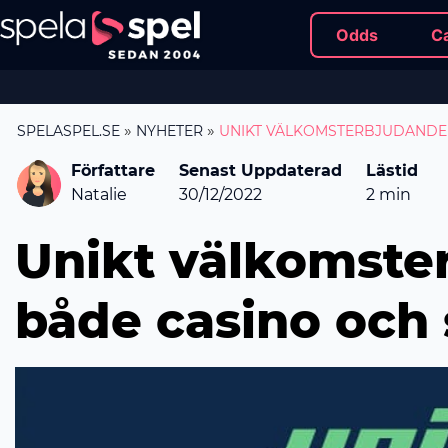
Odds
C
»
»
SPELASPEL.SE
NYHETER
UNIKT VÄLKOMSTERBJUDANDE
Författare
Senast Uppdaterad
Lästid
Natalie
30/12/2022
2
min
Unikt välkomste
både casino och 