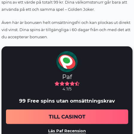
spins av ett värde på totalt 99 kr. Dina välkomstsnurr går bara att
använda på ett och samma spel – Golden Joker.
Även här är bonusen helt omsättningsfri och kan plockas ut direkt
vid vinst. Dina spins är tillgängliga i 60 dagar från och med det att
du accepterar bonusen.
Paf
4.7/5
99 Free spins utan omsättningskrav
TILL CASINOT
Läs Paf Recension