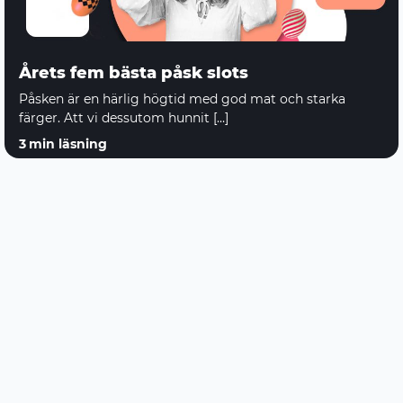
Årets fem bästa påsk slots
Påsken är en härlig högtid med god mat och starka
färger. Att vi dessutom hunnit […]
3
min läsning