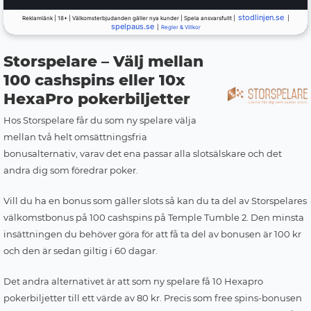
stodlinjen.se
Reklamlänk | 18+ | Välkomsterbjudanden gäller nya kunder | Spela ansvarsfullt |
|
spelpaus.se
|
Regler & Villkor
Storspelare – Välj mellan
100 cashspins eller 10x
HexaPro pokerbiljetter
Hos Storspelare får du som ny spelare välja
mellan två helt omsättningsfria
bonusalternativ, varav det ena passar alla slotsälskare och det
andra dig som föredrar poker.
Vill du ha en bonus som gäller slots så kan du ta del av Storspelares
välkomstbonus på 100 cashspins på Temple Tumble 2. Den minsta
insättningen du behöver göra för att få ta del av bonusen är 100 kr
och den är sedan giltig i 60 dagar.
Det andra alternativet är att som ny spelare få 10 Hexapro
pokerbiljetter till ett värde av 80 kr. Precis som free spins-bonusen