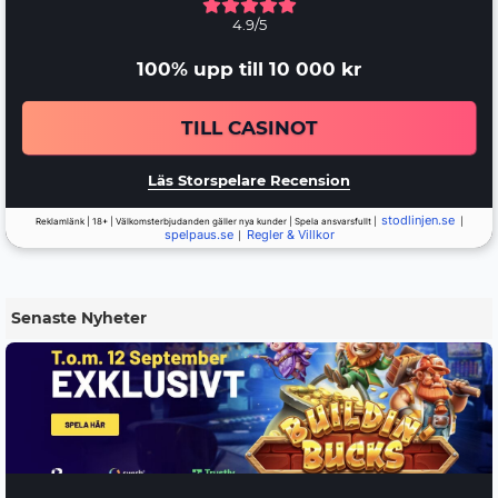
4.9/5
100% upp till 10 000 kr
TILL CASINOT
Läs Storspelare Recension
stodlinjen.se
Reklamlänk | 18+ | Välkomsterbjudanden gäller nya kunder | Spela ansvarsfullt |
|
spelpaus.se
Regler & Villkor
|
Senaste Nyheter