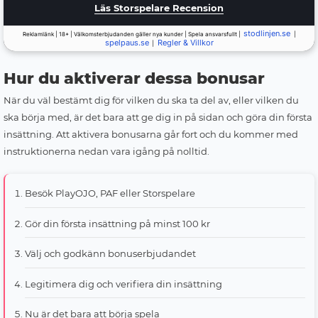
Läs Storspelare Recension
stodlinjen.se
Reklamlänk | 18+ | Välkomsterbjudanden gäller nya kunder | Spela ansvarsfullt |
|
spelpaus.se
Regler & Villkor
|
Hur du aktiverar dessa bonusar
När du väl bestämt dig för vilken du ska ta del av, eller vilken du
ska börja med, är det bara att ge dig in på sidan och göra din första
insättning. Att aktivera bonusarna går fort och du kommer med
instruktionerna nedan vara igång på nolltid.
Besök PlayOJO, PAF eller Storspelare
Gör din första insättning på minst 100 kr
Välj och godkänn bonuserbjudandet
Legitimera dig och verifiera din insättning
Nu är det bara att börja spela