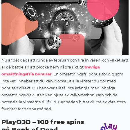
Nu är det dags att runda av februari och fira in våren, och vilket sätt
är då bättre än att plocka hem några riktigt
trevliga
omsättningsfria bonusar
. En omsättningsfri bonus, för dig som
inte vet, innebär att du kan plocka ut alla vinster du gör med
bonusen direkt. Du behöver alltså inte krångla med jobbiga
omsättningskrav, utan kan njuta av välkomstbonusen och de
potentiella vinsterna till fullo. Här nedan hittar du tre av våra stora
favoriter för denna månad.
PlayOJO – 100 free spins
på Book of Dead