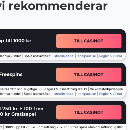
vi rekommenderar
p till 1000 kr
TILL CASINOT
er nya kunder | Spela ansvarsfullt |
stodlinjen.se
|
spelpaus.se
|
Regler & Villkor
Freespins
TILL CASINOT
ättas 20x och är giltiga i 60 dagar I Min insättning 100 kr | Välkomsterbjudanden
ler nya kunder | Spela ansvarsfullt |
stodlinjen.se
|
spelpaus.se
|
Regler & Villkor
l 750 kr + 100 free
TILL CASINOT
00 kr Gratisspel
r | 300% upp till 750 kr - omsättning 20x + 100 free spins utan omsättning, gäller