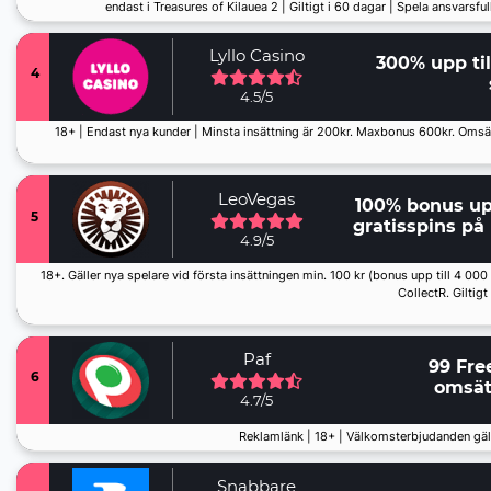
endast i Treasures of Kilauea 2 | Giltigt i 60 dagar | Spela ansvarsful
Lyllo Casino
300% upp til
4
4.5/5
18+ | Endast nya kunder | Minsta insättning är 200kr. Maxbonus 600kr. Omsätt
LeoVegas
100% bonus upp
5
gratisspins på 
4.9/5
18+. Gäller nya spelare vid första insättningen min. 100 kr (bonus upp till 4 0
CollectR. Giltigt
Paf
99 Fre
6
omsät
4.7/5
Reklamlänk | 18+ | Välkomsterbjudanden gäll
Snabbare