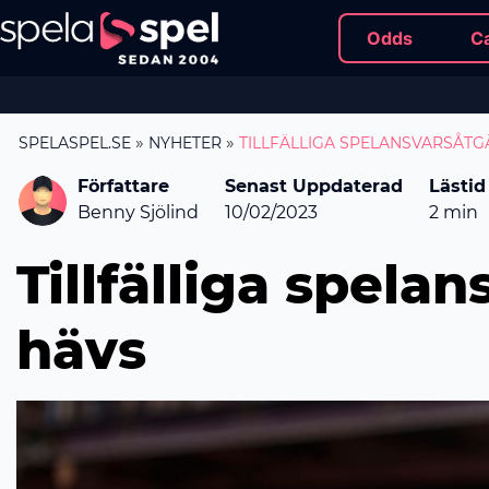
Odds
C
»
»
SPELASPEL.SE
NYHETER
TILLFÄLLIGA SPELANSVARSÅT
Författare
Senast Uppdaterad
Lästid
Benny Sjölind
10/02/2023
2
min
Tillfälliga spela
hävs