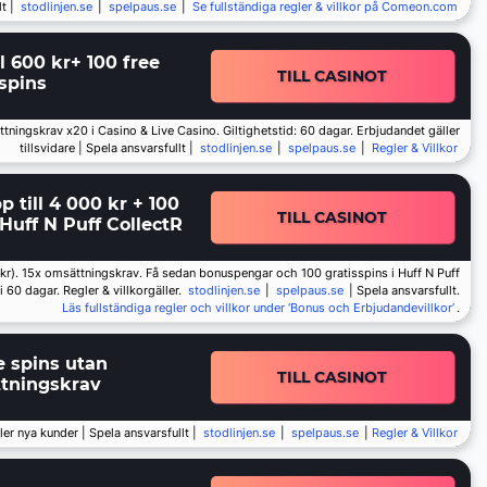
lt |
stodlinjen.se
|
spelpaus.se
|
Se fullständiga regler & villkor på Comeon.com
l 600 kr+ 100 free
TILL CASINOT
spins
ningskrav x20 i Casino & Live Casino. Giltighetstid: 60 dagar. Erbjudandet gäller
tillsvidare | Spela ansvarsfullt |
stodlinjen.se
|
spelpaus.se
|
Regler & Villkor
 till 4 000 kr + 100
TILL CASINOT
Huff N Puff CollectR
00 kr). 15x omsättningskrav. Få sedan bonuspengar och 100 gratisspins i Huff N Puff
 i 60 dagar. Regler & villkorgäller.
stodlinjen.se
|
spelpaus.se
| Spela ansvarsfullt.
Läs fullständiga regler och villkor under ‘Bonus och Erbjudandevillkor’
.
e spins utan
TILL CASINOT
tningskrav
er nya kunder | Spela ansvarsfullt |
stodlinjen.se
|
spelpaus.se
|
Regler & Villkor