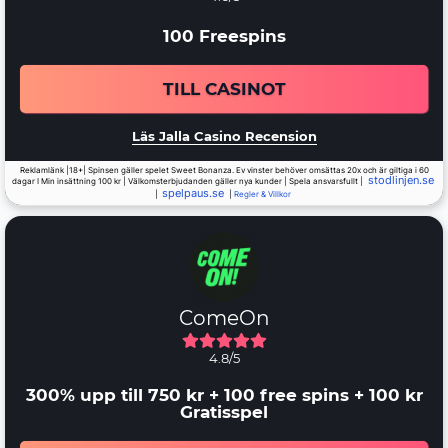
100 Freespins
TILL CASINOT
Läs Jalla Casino Recension
Reklamlänk |18+| Spinsen gäller spelet Sweet Bonanza. Ev vinster behöver omsättas 20x och är giltiga i 60
stodlinjen.se
dagar I Min insättning 100 kr | Välkomsterbjudanden gäller nya kunder | Spela ansvarsfullt |
spelpaus.se
|
|
Regler & Villkor
ComeOn
4.8/5
300% upp till 750 kr + 100 free spins + 100 kr
Gratisspel