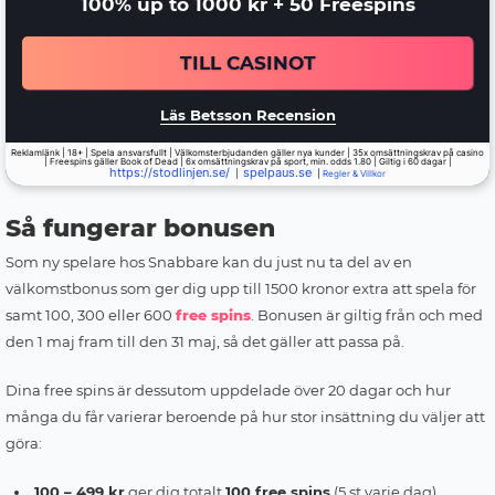
100% up to 1000 kr + 50 Freespins
TILL CASINOT
Läs Betsson Recension
Reklamlänk | 18+ | Spela ansvarsfullt | Välkomsterbjudanden gäller nya kunder | 35x omsättningskrav på casino
| Freespins gäller Book of Dead | 6x omsättningskrav på sport, min. odds 1.80 | Giltig i 60 dagar |
https://stodlinjen.se/
spelpaus.se
|
|
Regler & Villkor
Så fungerar bonusen
Som ny spelare hos Snabbare kan du just nu ta del av en
välkomstbonus som ger dig upp till 1500 kronor extra att spela för
samt 100, 300 eller 600
free spins
. Bonusen är giltig från och med
den 1 maj fram till den 31 maj, så det gäller att passa på.
Dina free spins är dessutom uppdelade över 20 dagar och hur
många du får varierar beroende på hur stor insättning du väljer att
göra:
100 – 499 kr
ger dig totalt
100 free spins
(5 st varje dag)