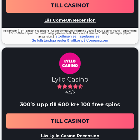
TILL CASINOT
Läs ComeOn Recension
Reklamlänk | 18+ | Endast nya spelare | Casinobonus: Min. insättning 250 kr | 300% upp till 750 kr - omsättning
20x + 100 free spins utan omsättning, gäller endast i Treasures of Kilauea 2 | Giltigt i 60 dagar | Spela
stodlinjen.se
spelpaus.se
ansvarsfullt |
|
|
Se fullständiga regler & villkor på Comeon.com
Lyllo Casino
4.5/5
300% upp till 600 kr+ 100 free spins
TILL CASINOT
Läs Lyllo Casino Recension