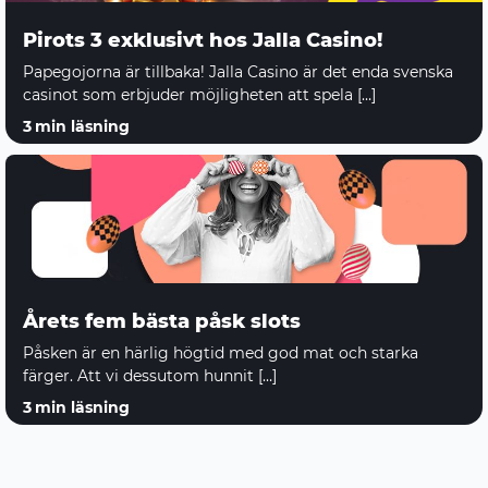
Pirots 3 exklusivt hos Jalla Casino!
Papegojorna är tillbaka! Jalla Casino är det enda svenska
casinot som erbjuder möjligheten att spela […]
3
min läsning
Årets fem bästa påsk slots
Påsken är en härlig högtid med god mat och starka
färger. Att vi dessutom hunnit […]
3
min läsning