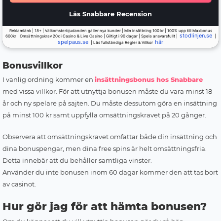
Läs Snabbare Recension
Reklamlänk | 18+ | Välkomsterbjudanden gäller nya kunder | Min insättning 100 kr | 100% upp till Maxbonus
stodlinjen.se
600kr | Omsättningskrav 20x i Casino & Live Casino | Giltigt i 90 dagar | Spela ansvarsfullt |
|
spelpaus.se
här
| Läs fullständiga Regler & Villkor
Bonusvillkor
I vanlig ordning kommer en
insättningsbonus hos Snabbare
med vissa villkor. För att utnyttja bonusen måste du vara minst 18
år och ny spelare på sajten. Du måste dessutom göra en insättning
på minst 100 kr samt uppfylla omsättningskravet på 20 gånger.
Observera att omsättningskravet omfattar både din insättning och
dina bonuspengar, men dina free spins är helt omsättningsfria.
Detta innebär att du behåller samtliga vinster.
Använder du inte bonusen inom 60 dagar kommer den att tas bort
av casinot.
Hur gör jag för att hämta bonusen?