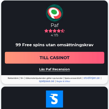
Paf
4.7/5
99 Free spins utan omsättningskrav
TILL CASINOT
Läs Paf Recension
stodlinjen.se
Reklamlänk | 18+ | Välkomsterbjudanden gäller nya kunder | Spela ansvarsfullt |
|
spelpaus.se
|
Regler & Villkor