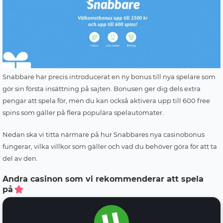
Snabbare har precis introducerat en ny bonus till nya spelare som
gör sin första insättning på sajten. Bonusen ger dig dels extra
pengar att spela för, men du kan också aktivera upp till 600 free
spins som gäller på flera populära spelautomater.
Nedan ska vi titta närmare på hur Snabbares nya casinobonus
fungerar, vilka villkor som gäller och vad du behöver göra för att ta
del av den.
Andra casinon som vi rekommenderar att spela
på