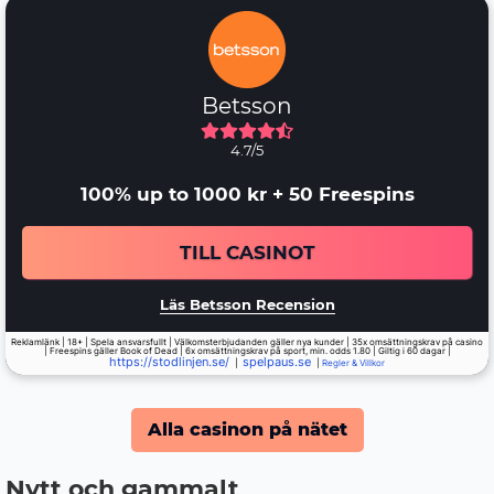
Betsson
4.7/5
100% up to 1000 kr + 50 Freespins
TILL CASINOT
Läs Betsson Recension
Reklamlänk | 18+ | Spela ansvarsfullt | Välkomsterbjudanden gäller nya kunder | 35x omsättningskrav på casino
| Freespins gäller Book of Dead | 6x omsättningskrav på sport, min. odds 1.80 | Giltig i 60 dagar |
https://stodlinjen.se/
spelpaus.se
|
|
Regler & Villkor
Alla casinon på nätet
Nytt och gammalt