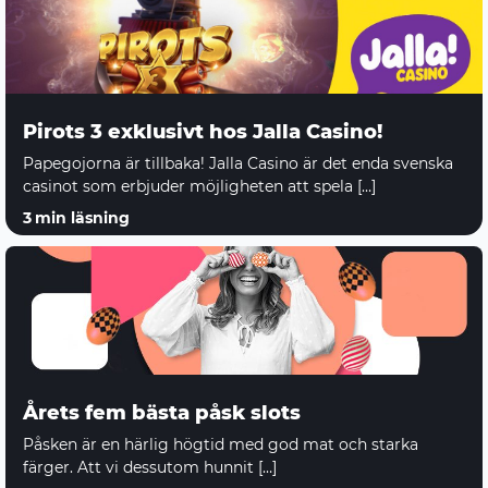
Pirots 3 exklusivt hos Jalla Casino!
Papegojorna är tillbaka! Jalla Casino är det enda svenska
casinot som erbjuder möjligheten att spela […]
3
min läsning
Årets fem bästa påsk slots
Påsken är en härlig högtid med god mat och starka
färger. Att vi dessutom hunnit […]