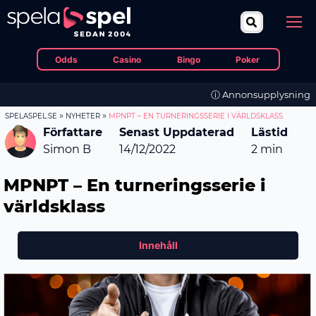
Odds
Casino
Bingo
Poker
ⓘ Annonsupplysning
»
»
SPELASPEL.SE
NYHETER
MPNPT – EN TURNERINGSSERIE I VÄRLDSKLASS
Författare
Senast Uppdaterad
Lästid
Simon B
14/12/2022
2
min
MPNPT – En turneringsserie i
världsklass
Innehåll