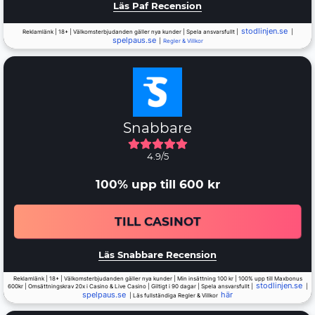
Läs Paf Recension
stodlinjen.se
Reklamlänk | 18+ | Välkomsterbjudanden gäller nya kunder | Spela ansvarsfullt |
|
spelpaus.se
|
Regler & Villkor
Snabbare
4.9/5
100% upp till 600 kr
TILL CASINOT
Läs Snabbare Recension
Reklamlänk | 18+ | Välkomsterbjudanden gäller nya kunder | Min insättning 100 kr | 100% upp till Maxbonus
stodlinjen.se
600kr | Omsättningskrav 20x i Casino & Live Casino | Giltigt i 90 dagar | Spela ansvarsfullt |
|
spelpaus.se
här
| Läs fullständiga Regler & Villkor