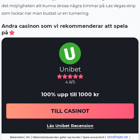
det möjligheten att kunna strosa några timmar på Las Vegas strip
som lockar när man bustat ur en turnering.
Andra casinon som vi rekommenderar att spela
på
Unibet
4.8/5
100% upp till 1000 kr
TILL CASINOT
Läs Unibet Recension
stodlinjen.se
Reklamlänk | 18+ | Välkomsterbjudanden gäller nya kunder | Spela ansvarsfullt |
|