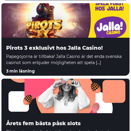
4
min läsning
Pirots 3 exklusivt hos Jalla Casino!
Papegojorna är tillbaka! Jalla Casino är det enda svenska
casinot som erbjuder möjligheten att spela […]
3
min läsning
Årets fem bästa påsk slots