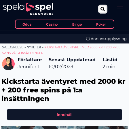
Odds
Casino
Bingo
Poker
ⓘ Annonsupplysning
»
»
SPELASPEL.SE
NYHETER
KICKSTARTA ÄVENTYRET MED 2000 KR + 200 FREE
SPINS PÅ 1:A INSÄTTNINGEN
Författare
Senast Uppdaterad
Lästid
Jennifer T
10/02/2023
2
min
Kickstarta äventyret med 2000 kr
+ 200 free spins på 1:a
insättningen
Innehåll