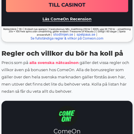
TILL CASINOT
Läs ComeOn Recension
Reklamlänk | 18+ | Endast nya spelare | Casinobonus: Min. insättning 250 kr | 300% upp till 750 kr - omsättning
20x + 100 free spins utan omsättning, gäller endast i Treasures of Kilauea 2 | Giltigt i 60 dagar | Spela
stodlinjen.se
spelpaus.se
ansvarsfullt |
|
|
Se fullständiga regler & villkor på Comeon.com
Regler och villkor du bör ha koll på
Precis som på
alla svenska nätcasinon
gäller det vissa regler och
villkor även på bonusen hos ComeOn. Alla de bonusregler som
gäller över den hela svenska marknaden gäller förstås även här,
men utöver det finns det lite du behöver veta. Kolla på listan här
nedan så får du veta allt du behöver.
ComeOn