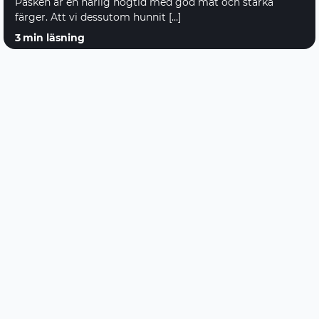
Påsken är en härlig högtid med god mat och starka
färger. Att vi dessutom hunnit […]
3
min läsning