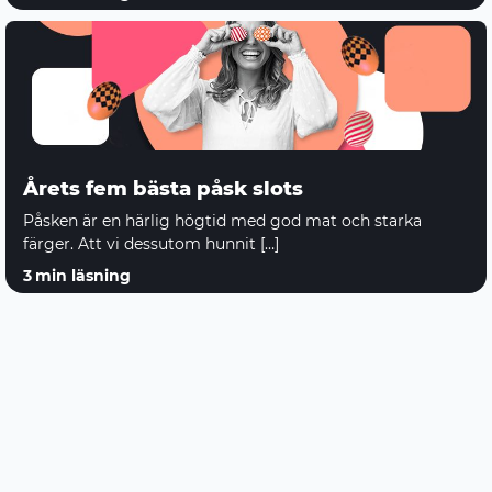
Årets fem bästa påsk slots
Påsken är en härlig högtid med god mat och starka
färger. Att vi dessutom hunnit […]
3
min läsning