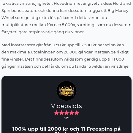
lukrativa vinstmöjligheter. Huvudnumret är givetvis dess Hold and
Spin bonusfeature och denna kan dessutom trigga ett Big Money
Wheel som ger dig extra lök på laxen. I detta vinner du
multiplikatorer mellan 10x och 5 000x, samtidigt som du dessutom
får ytterligare respins varje gång du vinner.
Med insatser som går från 0.50 kr upp till 2 500 kr per spinn kan
den maximala utdelningen om 20 000 gånger insatsen ge riktigt
fina vinster. Det finns dessutom wilds som ger dig upp till 1 000
gånger insatsen och det får du om du landar 5 wilds i en vinstlinje.
Videoslots
5/5
100% upp till 2000 kr och 11 Freespins på