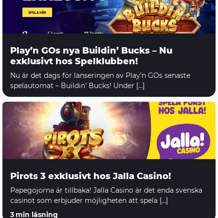
Play’n GOs nya Buildin’ Bucks – Nu
exklusivt hos Spelklubben!
Nu är det dags för lanseringen av Play’n GOs senaste
spelautomat – Buildin’ Bucks! Under […]
4
min läsning
Pirots 3 exklusivt hos Jalla Casino!
Papegojorna är tillbaka! Jalla Casino är det enda svenska
casinot som erbjuder möjligheten att spela […]
3
min läsning