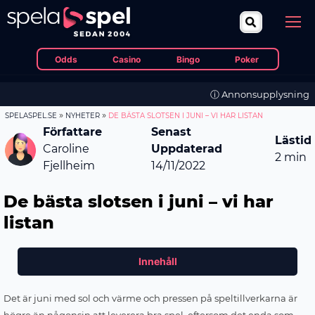
Odds
Casino
Bingo
Poker
ⓘ Annonsupplysning
»
»
SPELASPEL.SE
NYHETER
DE BÄSTA SLOTSEN I JUNI – VI HAR LISTAN
Författare
Senast
Lästid
Caroline
Uppdaterad
2
min
Fjellheim
14/11/2022
De bästa slotsen i juni – vi har
listan
Innehåll
Det är juni med sol och värme och pressen på speltillverkarna är