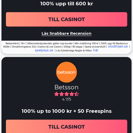
100% upp till 600 kr
TILL CASINOT
Läs Snabbare Recension
Reklamlänk | 18+ | Välkomsterbjudanden gäller nya kunder | Min insättning 100 kr | 100% upp till Maxbonus
stodlinjen.se
600kr | Omsättningskrav 20x i Casino & Live Casino | Giltigt i 90 dagar | Spela ansvarsfullt |
|
spelpaus.se
här
| Läs fullständiga Regler & Villkor
Betsson
4.7/5
100% up to 1000 kr + 50 Freespins
TILL CASINOT