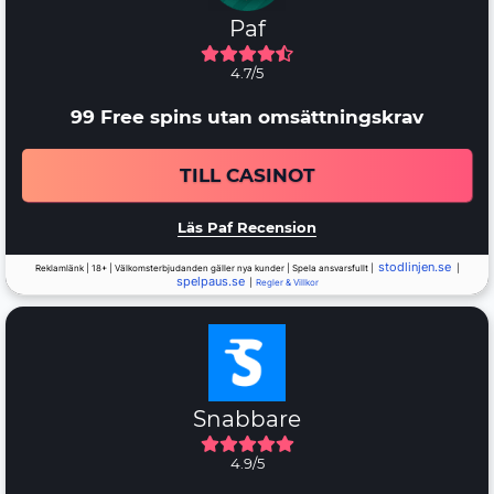
Paf
4.7/5
99 Free spins utan omsättningskrav
TILL CASINOT
Läs Paf Recension
stodlinjen.se
Reklamlänk | 18+ | Välkomsterbjudanden gäller nya kunder | Spela ansvarsfullt |
|
spelpaus.se
|
Regler & Villkor
Snabbare
4.9/5