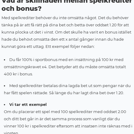
Vad är skillnaden mellan spelkrediter
och bonus?
Med spelkrediter behöver du inte omsätta något. Det du behöver
tänka på är att få rätt på dina bet och betta över oddset 1.20 för att
kunna plocka ut det i vinst. Om det skulle ha varit en bonus istället
hade du behövt omsätta den ett x antal gånger innan du hade
kunnat göra ett uttag. Ett exempel följer nedan:
Du får 100% i sportbonus med en insättning på 100 kr med
omsättningskravet x4. Det betyder att du måste omsätta totalt
400 kr i bonus.
Med spelkrediter betalas dina lagda bet ut som pengar när du
har fått spelen rättade. Så länge du har lagt dina bet över 1.20.
Vi tar ett exempel
Om du placerar ett spel med 100 spelkrediter med oddset 2.00
och ditt bet går in är det samma process som vanligt där du
vinner 100 kr i spelkrediter eftersom att insatsen inte räknas med i
vinsten.