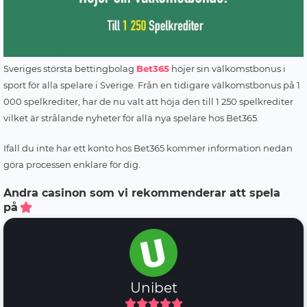
Sveriges största bettingbolag
Bet365
höjer sin välkomstbonus i
sport för alla spelare i Sverige. Från en tidigare välkomstbonus på 1
000 spelkrediter, har de nu valt att höja den till 1 250 spelkrediter
vilket är strålande nyheter för alla nya spelare hos Bet365.
Ifall du inte har ett konto hos Bet365 kommer information nedan
göra processen enklare för dig.
Andra casinon som vi rekommenderar att spela
på
Unibet