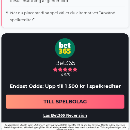
första insättning är genomförd.
När du placerar dina spel väljer du alternativet ”Använd
spelkrediter”.
Bet365
4.9/5
Endast Odds: Upp till 1 500 kr i spelkrediter
TILL SPELBOLAG
Läs Bet365 Recension
Reklamlänk | Minsta insats 50 kr och krav på 1x fastställt spel för att få spelkrediterna. Minsta odds, spel och
betalningsmetod ekluderingar gäller. Utbetalningar exkluderar insatser i spelkrediter. Tidsbegränsningar och
villkor tillämpas