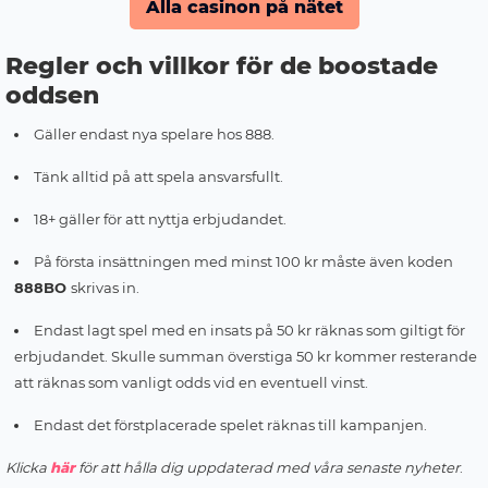
Alla casinon på nätet
Regler och villkor för de boostade
oddsen
Gäller endast nya spelare hos 888.
Tänk alltid på att spela ansvarsfullt.
18+ gäller för att nyttja erbjudandet.
På första insättningen med minst 100 kr måste även koden
888BO
skrivas in.
Endast lagt spel med en insats på 50 kr räknas som giltigt för
erbjudandet. Skulle summan överstiga 50 kr kommer resterande
att räknas som vanligt odds vid en eventuell vinst.
Endast det förstplacerade spelet räknas till kampanjen.
Klicka
här
för att hålla dig uppdaterad med våra senaste nyheter
.