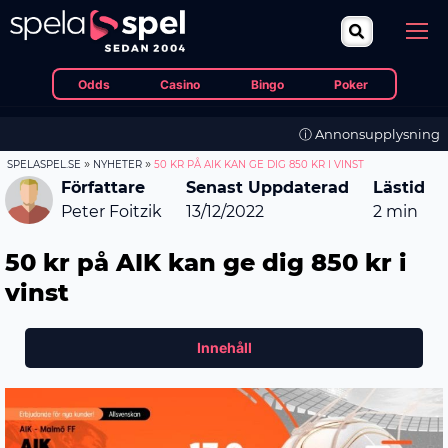
Odds
Casino
Bingo
Poker
ⓘ Annonsupplysning
»
»
SPELASPEL.SE
NYHETER
50 KR PÅ AIK KAN GE DIG 850 KR I VINST
Författare
Senast Uppdaterad
Lästid
Peter Foitzik
13/12/2022
2
min
50 kr på AIK kan ge dig 850 kr i
vinst
Innehåll