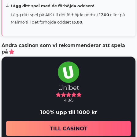
Lägg ditt spel med de förhöjda oddsen!
Lägg ditt spel på AIK till det förhöjda oddset
17.00
eller på
Malmö till det förhöjda oddset
13.00
.
Andra casinon som vi rekommenderar att spela
på
Unibet
4.8/5
100% upp till 1000 kr
TILL CASINOT