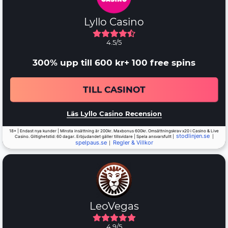
Lyllo Casino
4.5/5
300% upp till 600 kr+ 100 free spins
TILL CASINOT
Läs Lyllo Casino Recension
18+ | Endast nya kunder | Minsta insättning är 200kr. Maxbonus 600kr. Omsättningskrav x20 i Casino & Live
stodlinjen.se
Casino. Giltighetstid: 60 dagar. Erbjudandet gäller tillsvidare | Spela ansvarsfullt |
|
spelpaus.se
Regler & Villkor
|
LeoVegas
4.9/5