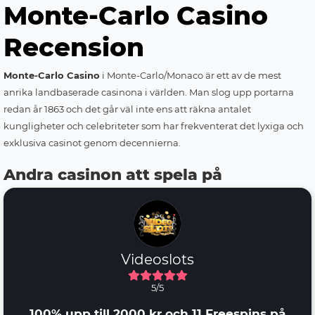
Monte-Carlo Casino
Recension
Monte-Carlo Casino
i Monte-Carlo/Monaco är ett av de mest
anrika landbaserade casinona i världen. Man slog upp portarna
redan år 1863 och det går väl inte ens att räkna antalet
kungligheter och celebriteter som har frekventerat det lyxiga och
exklusiva casinot genom decennierna.
Andra casinon att spela på
Videoslots
5/5
100% upp till 2000 kr och 11 Freespins på