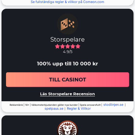
Se fullständiga regler & villkor på Comeon.com
Storspelare
4.9/5
100% upp till 10 000 kr
TILL CASINOT
Läs Storspelare Recension
stodlinjen.se
Reklamlänk | 18+ | Välkomsterbjudanden gäller nya kunder | Spela ansvarsfullt |
|
spelpaus.se
Regler & Villkor
|