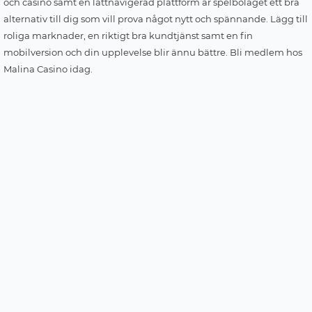
och casino samt en lättnavigerad plattform är spelbolaget ett bra
alternativ till dig som vill prova något nytt och spännande. Lägg till
roliga marknader, en riktigt bra kundtjänst samt en fin
mobilversion och din upplevelse blir ännu bättre. Bli medlem hos
Malina Casino idag.