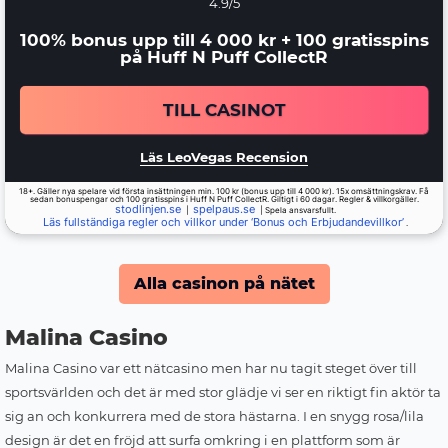
4.9/5
100% bonus upp till 4 000 kr + 100 gratisspins
på Huff N Puff CollectR
TILL CASINOT
Läs LeoVegas Recension
18+. Gäller nya spelare vid första insättningen min. 100 kr (bonus upp till 4 000 kr). 15x omsättningskrav. Få
sedan bonuspengar och 100 gratisspins i Huff N Puff CollectR. Giltigt i 60 dagar. Regler & villkorgäller.
stodlinjen.se
spelpaus.se
|
| Spela ansvarsfullt.
Läs fullständiga regler och villkor under ‘Bonus och Erbjudandevillkor’
.
Alla casinon på nätet
Malina Casino
Malina Casino var ett nätcasino men har nu tagit steget över till
sportsvärlden och det är med stor glädje vi ser en riktigt fin aktör ta
sig an och konkurrera med de stora hästarna. I en snygg rosa/lila
design är det en fröjd att surfa omkring i en plattform som är