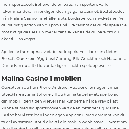
inom sportsbook. Behöver du en paus från sportens värld
rekommenderar vi verkligen det mysiga nätcasinot. Spelutbudet
från Malina Casino innehåller slots, bordsspel och mycket mer. Vill
du ha riktig action kan du prova på live casinot där du får spela live
mot riktiga dealers. En mer autentisk känsla får du bara om du
åker till Las Vegas.
Spelen är framtagna av etablerade spelutvecklare som Netent,
Betsoft, Quickspin, Yggdrasil Gaming, Elk, Quickfire och Habanero.
Därför kan du alltid förvänta dig en fläckfri spelupplevelse.
Malina Casino i mobilen
Oavsett om du har iPhone, Android, Huawei eller någon annan
utvecklare av smartphone vill du kunna ta del av ett spelbolag i
din mobil. I den tiden vi lever i har kunderna hårda krav på att
kunna ta med sig sportsbooken vart de än befinner sig. Malina
Casino har visserligen ingen egen app ännu men däremot kan du
ta del av samma utbud direkt i din mobila webbläsare. Oavsett om
du vill oddsa live eller pre game, göra insättningar eller uttag, eller