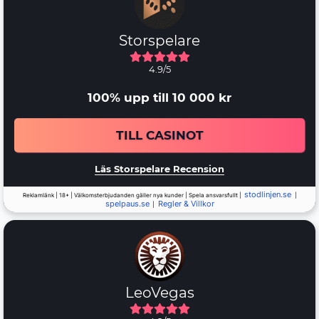
Storspelare
4.9/5
100% upp till 10 000 kr
TILL CASINOT
Läs Storspelare Recension
stodlinjen.se
Reklamlänk | 18+ | Välkomsterbjudanden gäller nya kunder | Spela ansvarsfullt |
|
spelpaus.se
Regler & Villkor
|
LeoVegas