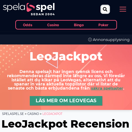
Odds
Casino
Bingo
Poker
ⓘ Annonsupplysning
LeoJackpot
Denna spelsajt har ingen svensk licens och
rekommenderas därmed inte längre av oss. Vi föreslår
istället att du kikar på LeoVegas, alternativt att du
spanar in våra aktuella topplistor där vi listar de
senaste och bästa erbjudandena från
.
säkra spelsajter
LÄS MER OM LEOVEGAS
»
»
SPELASPEL.SE
CASINO
LEOJACKPOT
LeoJackpot Recension