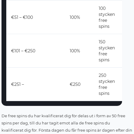
100
stycken
€51 – €100
100%
free
spins
150
stycken
€101 – €250
100%
free
spins
250
stycken
€251 –
€250
free
spins
De free spins du har kvalificerat dig för delas ut i form av 50 free
spins per dag, till du har tagit emot alla de free spins du
kvalificerat dig för. Första dagen du får free spins är dagen efter din