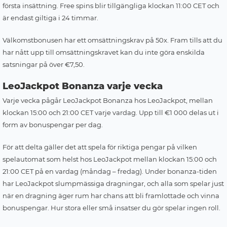
första insättning. Free spins blir tillgängliga klockan 11:00 CET och
är endast giltiga i 24 timmar.
Välkomstbonusen har ett omsättningskrav på 50x. Fram tills att du
har nått upp till omsättningskravet kan du inte göra enskilda
satsningar på över €7,50.
LeoJackpot Bonanza varje vecka
Varje vecka pågår LeoJackpot Bonanza hos LeoJackpot, mellan
klockan 15:00 och 21:00 CET varje vardag. Upp till €1 000 delas ut i
form av bonuspengar per dag.
För att delta gäller det att spela för riktiga pengar på vilken
spelautomat som helst hos LeoJackpot mellan klockan 15:00 och
21:00 CET på en vardag (måndag – fredag). Under bonanza-tiden
har LeoJackpot slumpmässiga dragningar, och alla som spelar just
när en dragning äger rum har chans att bli framlottade och vinna
bonuspengar. Hur stora eller små insatser du gör spelar ingen roll.