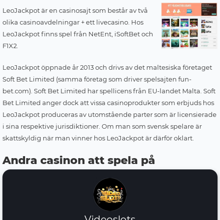
LeoJackpot är en casinosajt som består av två
olika casinoavdelningar + ett livecasino. Hos
LeoJackpot finns spel från NetEnt, iSoftBet och
F1X2.
LeoJackpot öppnade år 2013 och drivs av det maltesiska företaget
Soft Bet Limited (samma företag som driver spelsajten fun-
bet.com). Soft Bet Limited har spellicens från EU-landet Malta. Soft
Bet Limited anger dock att vissa casinoprodukter som erbjuds hos
LeoJackpot produceras av utomstående parter som är licensierade
i sina respektive jurisdiktioner. Om man som svensk spelare är
skattskyldig när man vinner hos LeoJackpot är därför oklart.
Andra casinon att spela på
Videoslots