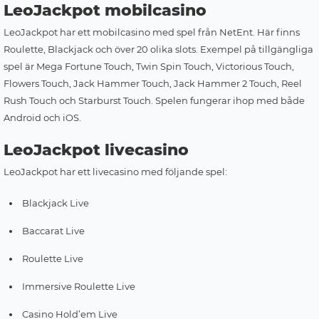
LeoJackpot mobilcasino
LeoJackpot har ett mobilcasino med spel från NetEnt. Här finns
Roulette, Blackjack och över 20 olika slots. Exempel på tillgängliga
spel är Mega Fortune Touch, Twin Spin Touch, Victorious Touch,
Flowers Touch, Jack Hammer Touch, Jack Hammer 2 Touch, Reel
Rush Touch och Starburst Touch. Spelen fungerar ihop med både
Android och iOS.
LeoJackpot livecasino
LeoJackpot har ett livecasino med följande spel:
Blackjack Live
Baccarat Live
Roulette Live
Immersive Roulette Live
Casino Hold’em Live