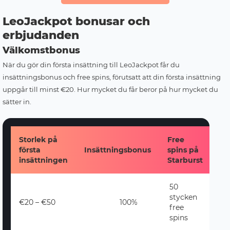
LeoJackpot bonusar och
erbjudanden
Välkomstbonus
När du gör din första insättning till LeoJackpot får du
insättningsbonus och free spins, förutsatt att din första insättning
uppgår till minst €20. Hur mycket du får beror på hur mycket du
sätter in.
Storlek på
Free
första
Insättningsbonus
spins på
insättningen
Starburst
50
stycken
€20 – €50
100%
free
spins