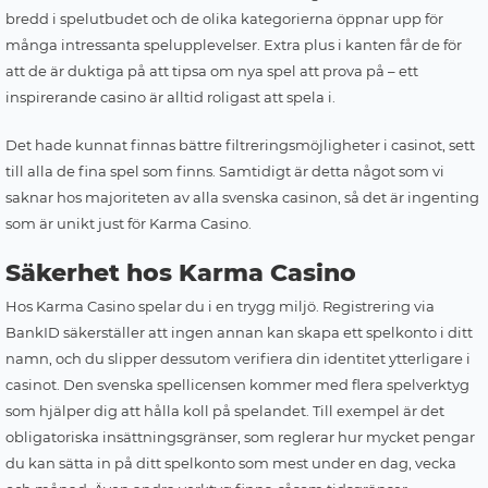
bredd i spelutbudet och de olika kategorierna öppnar upp för
många intressanta spelupplevelser. Extra plus i kanten får de för
att de är duktiga på att tipsa om nya spel att prova på – ett
inspirerande casino är alltid roligast att spela i.
Det hade kunnat finnas bättre filtreringsmöjligheter i casinot, sett
till alla de fina spel som finns. Samtidigt är detta något som vi
saknar hos majoriteten av alla svenska casinon, så det är ingenting
som är unikt just för Karma Casino.
Säkerhet hos Karma Casino
Hos Karma Casino spelar du i en trygg miljö. Registrering via
BankID säkerställer att ingen annan kan skapa ett spelkonto i ditt
namn, och du slipper dessutom verifiera din identitet ytterligare i
casinot. Den svenska spellicensen kommer med flera spelverktyg
som hjälper dig att hålla koll på spelandet. Till exempel är det
obligatoriska insättningsgränser, som reglerar hur mycket pengar
du kan sätta in på ditt spelkonto som mest under en dag, vecka