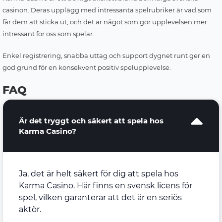
casinon. Deras upplägg med intressanta spelrubriker är vad som
får dem att sticka ut, och det är något som gör upplevelsen mer
intressant för oss som spelar.
Enkel registrering, snabba uttag och support dygnet runt ger en
god grund för en konsekvent positiv spelupplevelse.
FAQ
Är det tryggt och säkert att spela hos
Karma Casino?
Ja, det är helt säkert för dig att spela hos
Karma Casino. Här finns en svensk licens för
spel, vilken garanterar att det är en seriös
aktör.