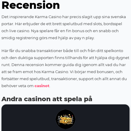
Recension
Det inspirerande Karma Casino har precis slagit upp sina svenska
portar. Här erbjuder de ett brett spelutbud med slots, bordsspel
och live casino. Nya spelare får en fin bonus och en snabb och
smidig registrering görs med hjälp av pay n play.
Här får du snabba transaktioner både till och från ditt spelkonto
och den duktiga supporten finns tillhands för att hjälpa dig dygnet
runt. Denna recension kommer guida dig igenom allt vad du har
att se fram emot hos Karma Casino. Vi börjar med bonusen, och
fortsätter med spelutbud, transaktioner, support och allt annat du
behöver veta om
casinot
.
Andra casinon att spela på