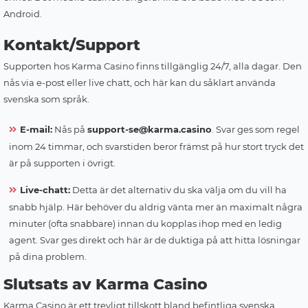
Android.
Kontakt/Support
Supporten hos Karma Casino finns tillgänglig 24/7, alla dagar. Den
nås via e-post eller live chatt, och här kan du såklart använda
svenska som språk.
E-mail:
Nås på
support-se@karma.casino
. Svar ges som regel
inom 24 timmar, och svarstiden beror främst på hur stort tryck det
är på supporten i övrigt.
Live-chatt:
Detta är det alternativ du ska välja om du vill ha
snabb hjälp. Här behöver du aldrig vänta mer än maximalt några
minuter (ofta snabbare) innan du kopplas ihop med en ledig
agent. Svar ges direkt och här är de duktiga på att hitta lösningar
på dina problem.
Slutsats av Karma Casino
Karma Casino är ett trevligt tillskott bland befintliga svenska