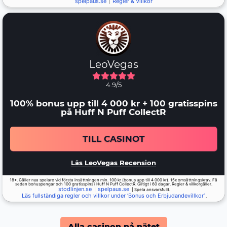
spelpaus.se
Regler & Villkor
|
LeoVegas
4.9/5
100% bonus upp till 4 000 kr + 100 gratisspins
på Huff N Puff CollectR
TILL CASINOT
Läs LeoVegas Recension
18+. Gäller nya spelare vid första insättningen min. 100 kr (bonus upp till 4 000 kr). 15x omsättningskrav. Få
sedan bonuspengar och 100 gratisspins i Huff N Puff CollectR. Giltigt i 60 dagar. Regler & villkorgäller.
stodlinjen.se
spelpaus.se
|
| Spela ansvarsfullt.
Läs fullständiga regler och villkor under ‘Bonus och Erbjudandevillkor’
.
Alla casinon på nätet