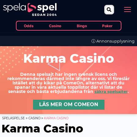
Odds
Casino
Bingo
Poker
ⓘ Annonsupplysning
Karma Casino
Denna spelsajt har ingen svensk licens och
rekommenderas därmed inte längre av oss. Vi föreslår
istället att du kikar på ComeOn, alternativt att du
spanar in våra aktuella topplistor där vi listar de
senaste och bästa erbjudandena från
.
säkra spelsajter
LÄS MER OM COMEON
»
»
SPELASPEL.SE
CASINO
KARMA CASINO
Karma Casino