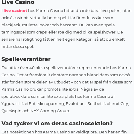
Live Casino
I
live casinot
hos Karma Casino hittar du inte bara livespelen, utan
också casinots virtuella bordsspel. Här finns klassiker som
blackjack, roulette, poker och baccarat. Du kan även spela
tärningsspel som craps, eller roa dig med olika spelshower. De
senare har roligt nog fått en helt egen kategori, så att du enkelt
hittar dessa spel.
Spelleverantörer
Du hittar över 40 olika spelleverantörer representerade hos Karma
Casino. Det är framförallt de större namnen bland dem som också
står för den större delen av utbudet – och det är spel från dessa som
Karma Casino brukar promota lite extra. Några av de
spelutvecklare som tar lite extra plats hos Karma Casino är
Yggdrasil, NetEnt, Microgaming, Evolution, iSoftbet, NoLimit City,
Quickspin och NYX Gaming Group.
Vad tycker vi om deras casinosektion?
Casinosektionen hos Karma Casino är väldigt bra. Den har en fin