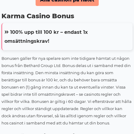
Karma Casino Bonus
100% upp till 100 kr – endast 1x
omsättningskrav!
Bonusen gäller för nya spelare som inte tidigare hämtat ut någon
bonus från Bethard Group Ltd. Bonus delas ut i samband med din
första insättning. Den minsta insättning du kan göra som
berättigar till bonus är 100 kr, och du behöver bara omsätta
bonusen en (1) gång innan du kan ta ut eventuella vinster. Vissa
spel bidrar inte till omsättningskravet – se casinots regler och
villkor för vilka. Bonusen är giltig i 60 dagar. Vi eftersträvar att hålla
regler och villkor ständigt uppdaterade. Regler och villkor kan
dock ändras utan förvarsel, så läs alltid igenom regler och villkor
hos casinot i samband med att du hämtar ut din bonus.