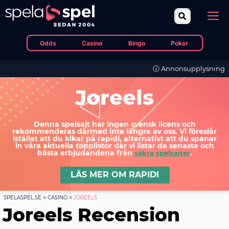
Odds
Casino
Bingo
Poker
ⓘ Annonsupplysning
Joreels
Denna spelsajt har ingen svensk licens och
rekommenderas därmed inte längre av oss. Vi föreslår
istället att du kikar på rapidi, alternativt att du spanar
in våra aktuella topplistor där vi listar de senaste och
bästa erbjudandena från
.
säkra spelsajter
LÄS MER OM RAPIDI
»
»
SPELASPEL.SE
CASINO
JOREELS
Joreels Recension