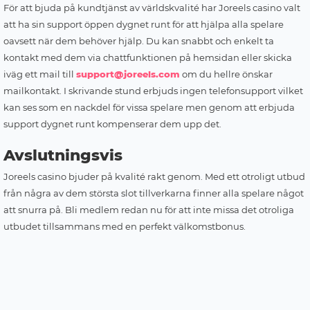
För att bjuda på kundtjänst av världskvalité har Joreels casino valt
att ha sin support öppen dygnet runt för att hjälpa alla spelare
oavsett när dem behöver hjälp. Du kan snabbt och enkelt ta
kontakt med dem via chattfunktionen på hemsidan eller skicka
iväg ett mail till
support@joreels.com
om du hellre önskar
mailkontakt. I skrivande stund erbjuds ingen telefonsupport vilket
kan ses som en nackdel för vissa spelare men genom att erbjuda
support dygnet runt kompenserar dem upp det.
Avslutningsvis
Joreels casino bjuder på kvalité rakt genom. Med ett otroligt utbud
från några av dem största slot tillverkarna finner alla spelare något
att snurra på. Bli medlem redan nu för att inte missa det otroliga
utbudet tillsammans med en perfekt välkomstbonus.