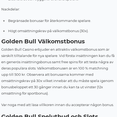
Nackdelar:
Begränsade bonusar för återkommande spelare.
Högt omsättningskrav på välkomstbonus (30x).
Golden Bull Välkomstbonus
Golden Bull Casino erbjuder en attraktiv välkomstbonus som är
särskilt tilltalande för nya spelare. Vid första insättningen kan du få
en generös insättningsbonus samt free spins för att testa några av
deras populära slots. Välkomstbonusen är en 100 % matchning
upp till 500 kr. Observera att bonusarna kommer med
omsättningskrav på 30x vilket innebär att du måste spela igenom
bonusbeloppet ett 30 gånger innan du kan ta ut vinster (12x
omsättning för sportbonus).
Var noga med att läsa villkoren innan du accepterar någon bonus.
Golden Bull Spelutbud och Slots