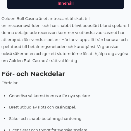
Innehåll
Golden Bull Casino är ett intressant tillskott till
onlinecasinovärlden, och har snabbt blivit populärt bland spelare. I
denna detaljerade recension kommer vi utforska vad casinot har
att erbjuda för svenska spelare. Här tar vi upp allt från bonusar och
spelutbud till betalningsmetoder och kundtjänst. Vi granskar
också säkerheten och ger ett slutomdöme för att hjälpa dig avgöra
om Golden Bull Casino är rätt val för dig.
För- och Nackdelar
Fördelar:
Generösa välkomstbonusar för nya spelare.
Brett utbud av slots och casinospel.
Säker och snabb betalningshantering.
Licensierat och tryggt för svenska spelare.