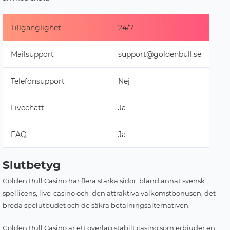
Tillgänglighet
24/7
Mailsupport
support@goldenbull.se
Telefonsupport
Nej
Livechatt
Ja
FAQ
Ja
Slutbetyg
Golden Bull Casino har flera starka sidor, bland annat svensk
spellicens, live-casino och den attraktiva välkomstbonusen, det
breda spelutbudet och de säkra betalningsalternativen.
Golden Bull Casino är ett överlag stabilt casino som erbjuder en