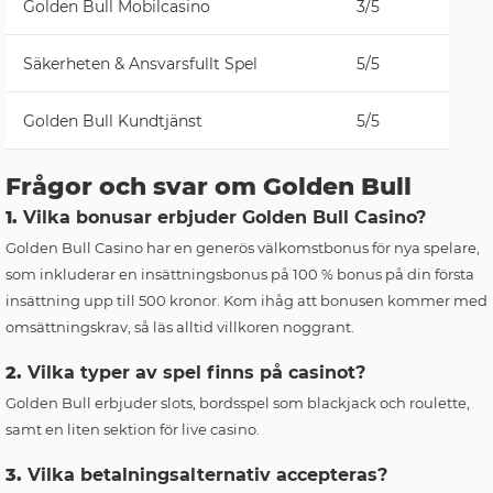
Golden Bull Mobilcasino
3/5
Säkerheten & Ansvarsfullt Spel
5/5
Golden Bull Kundtjänst
5/5
Frågor och svar om Golden Bull
1.
Vilka bonusar erbjuder Golden Bull Casino?
Golden Bull Casino har en generös välkomstbonus för nya spelare,
som inkluderar en insättningsbonus på 100 % bonus på din första
insättning upp till 500 kronor. Kom ihåg att bonusen kommer med
omsättningskrav, så läs alltid villkoren noggrant.
2.
Vilka typer av spel finns på casinot?
Golden Bull erbjuder slots, bordsspel som blackjack och roulette,
samt en liten sektion för live casino.
3.
Vilka betalningsalternativ accepteras?