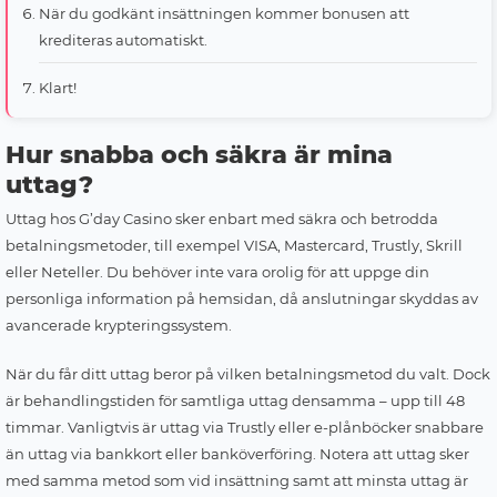
När du godkänt insättningen kommer bonusen att
krediteras automatiskt.
Klart!
Hur snabba och säkra är mina
uttag?
Uttag hos G’day Casino sker enbart med säkra och betrodda
betalningsmetoder, till exempel VISA, Mastercard, Trustly, Skrill
eller Neteller. Du behöver inte vara orolig för att uppge din
personliga information på hemsidan, då anslutningar skyddas av
avancerade krypteringssystem.
När du får ditt uttag beror på vilken betalningsmetod du valt. Dock
är behandlingstiden för samtliga uttag densamma – upp till 48
timmar. Vanligtvis är uttag via Trustly eller e-plånböcker snabbare
än uttag via bankkort eller banköverföring. Notera att uttag sker
med samma metod som vid insättning samt att minsta uttag är