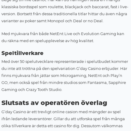
klassiska bordsspel som roulette, blackjack och baccarat, fast i live-
version. Bortsett från dessa traditionella titlar hittar du även några
varianter av poker samt Monopol och Deal or no Deal.
Med mjukvara från både NetEnt Live och Evolution Gaming kan
du räkna med en spelupplevelse av hög kvalitet.
Speltillverkare
Med över 50 spelutvecklare representerade i spelutbudet kommer
du inte att tröttna på den spelvariation G’day Casino erbjuder. Här
finns mjukvara från jättar som Microgaming, NetEnt och Play’n
GO, men också spel från mindre studios som Fantasma, Sapphire
Gaming och Crazy Tooth Studio.
Slutsats av operatören överlag
G’day Casino är ett trevligt online casion med mängder av spel
ifrån ledande leverantörer. Gillar du att utforska spel från många
olika tillverkare är detta ett casino för dig. Dessutom välkomnas