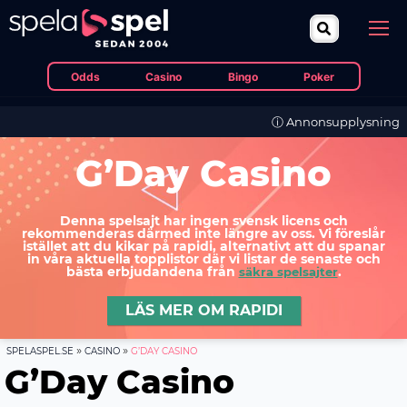
Odds
Casino
Bingo
Poker
ⓘ Annonsupplysning
G’Day Casino
Denna spelsajt har ingen svensk licens och
rekommenderas därmed inte längre av oss. Vi föreslår
istället att du kikar på rapidi, alternativt att du spanar
in våra aktuella topplistor där vi listar de senaste och
bästa erbjudandena från
.
säkra spelsajter
LÄS MER OM RAPIDI
»
»
SPELASPEL.SE
CASINO
G’DAY CASINO
G’Day Casino