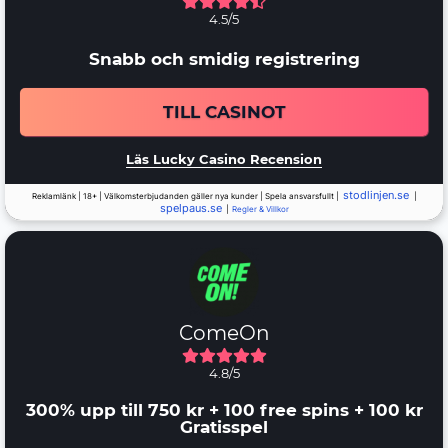
4.5/5
Snabb och smidig registrering
TILL CASINOT
Läs Lucky Casino Recension
stodlinjen.se
Reklamlänk | 18+ | Välkomsterbjudanden gäller nya kunder | Spela ansvarsfullt |
|
spelpaus.se
|
Regler & Villkor
ComeOn
4.8/5
300% upp till 750 kr + 100 free spins + 100 kr
Gratisspel