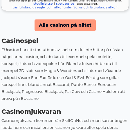
sedan bonuspengar och 100 gratisspins i Huff N Puff CollectR. Giltigt i 60 dagar. Regler & villkorgäller.
stodlinjen.se
spelpaus.se
|
| Spela ansvarsfullt.
Läs fullständiga regler och villkor under ‘Bonus och Erbjudandevillkor’
.
Alla casinon på nätet
Casinospel
EUcasino har ett stort utbud av spel som du inte hittar på nästan
något annat casino, och du kan till exempel spela roulette,
kortspel, slots och videopoker här. Blands slotsen hittar du till
exempel 3D-slots som Magic & Wonders och slots med växande
jackpott såsom Fun Fair Ride och God & Evil. För dig som gillar
kortspel finns bland annat Baccarat, Punto Banco, European
Blackjack, Progressive Blackjack, Pai Gow och Casino Hold’em att
prova på i EUcasino.
Casinomjukvaran
Casinomjukvaran kommer från SkillOnNet och man kan antingen
ladda hem och installera en casinomjukvara eller spela deras