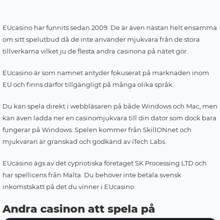
EUcasino har funnits sedan 2009. De är även nästan helt ensamma
om sitt spelutbud då de inte använder mjukvara från de stora
tillverkarna vilket ju de flesta andra casinona på nätet gör.
EUcasino är som namnet antyder fokuserat på marknaden inom
EU och finns därför tillgängligt på många olika språk.
Du kan spela direkt i webbläsaren på både Windows och Mac, men
kan även ladda ner en casinomjukvara till din dator som dock bara
fungerar på Windows. Spelen kommer från SkillONnet och
mjukvaran är granskad och godkänd av iTech Labs.
EUcasino ägs av det cypriotiska företaget SK Processing LTD och
har spellicens från Malta. Du behöver inte betala svensk
inkomstskatt på det du vinner i EUcasino.
Andra casinon att spela på