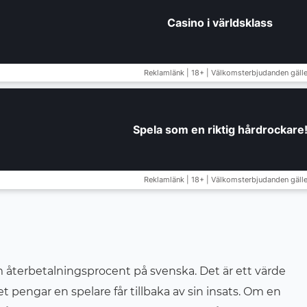
Casino i världsklass
Reklamlänk | 18+ | Välkomsterbjudanden gäller
Spela som en riktig hårdrockare
Reklamlänk | 18+ | Välkomsterbjudanden gäller
terbetalningsprocent på svenska. Det är ett värde
et pengar en spelare får tillbaka av sin insats. Om en