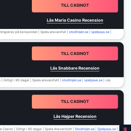
TILL CASINOT
Läs Maria Casino Recension
tningskrav på bonussidan | Spela ansvarsfull |
stodlinjen.se
|
spelpaus.se
|
TILL CASINOT
Läs Snabbare Recension
Giltigt i 90 dagar | Spela ansvarsfullt |
stodlinjen.se
|
spelpaus.se
| Läs
TILL CASINOT
Läs Hajper Recension
Casino | Giltigt i 60 dagar | Spela Ansvarsfullt |
Stodlinjen.se
|
Spelpaus.se
|