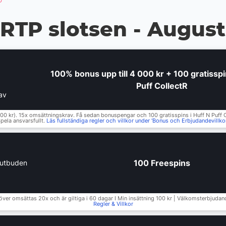
P
RTP slotsen - August
100% bonus upp till 4 000 kr + 100 gratisspi
Puff CollectR
av
000 kr). 15x omsättningskrav. Få sedan bonuspengar och 100 gratisspins i Huff N Puff Col
pela ansvarsfullt.
Läs fullständiga regler och villkor under ‘Bonus och Erbjudandevillkor
100 Freespins
l utbuden
ver omsättas 20x och är giltiga i 60 dagar I Min insättning 100 kr | Välkomsterbjudand
Regler & Villkor