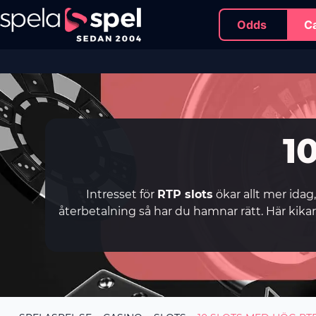
Odds
C
1
Intresset för
RTP slots
ökar allt mer idag
återbetalning så har du hamnar rätt. Här kika