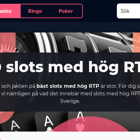
asino
Bingo
Poker
0 slots med hög R
, och jakten på
bäst slots med hög RTP
är stor. För dig
r vi nämligen på vad det innebär med slots med hög RPT,
Sverige.