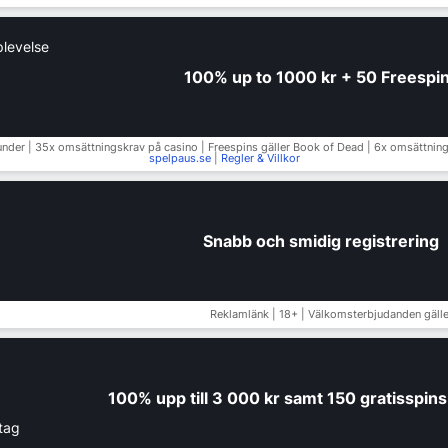
plevelse
100% up to 1000 kr + 50 Freespi
under | 35x omsättningskrav på casino | Freespins gäller Book of Dead | 6x omsättnings
spelpaus.se
|
Regler & Villkor
Snabb och smidig registrering
Reklamlänk | 18+ | Välkomsterbjudanden gäller
100% upp till 3 000 kr samt 150 gratisspins
tag