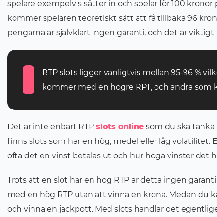
spelare exempelvis sätter in och spelar för 100 kron
kommer spelaren teoretiskt sätt att få tillbaka 96 krono
pengarna är självklart ingen garanti, och det är viktig
RTP slots ligger vanligtvis mellan 95-96 % vil
kommer med en högre RPT, och andra som 
Det är inte enbart RTP
slots online
som du ska tänka på
finns slots som har en hög, medel eller låg volatilitet.
ofta det en vinst betalas ut och hur höga vinster det 
Trots att en slot har en hög RTP är detta ingen garanti 
med en hög RTP utan att vinna en krona. Medan du ka
och vinna en jackpott. Med slots handlar det egentlige