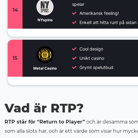
spelar
14
Amerikansk feeling!
NYspins
Enkelt att hitta runt på sidan
Cool design
15
Unikt casino
Grymt spelutbud
Metal Casino
Vad är RTP?
RTP står för “Return to Player”
och är desamma som å
som alla slots har, och är ett värde som visar hur myck