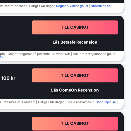
att motta bonusen. Giltigt i 60 dagar.
Regler & villkor gäller
|
stodlinjen.se
|
TILL CASINOT
Läs Betsafe Recension
r spin | Omsättningkrav på potentiel FS vinst x35 | Välkomsterbjudanden gäller
/sv
TILL CASINOT
 100 kr
Läs ComeOn Recension
reasures of Kilauea 2 | Giltigt i 60 dagar | Spela ansvarsfullt |
stodlinjen.se
|
TILL CASINOT