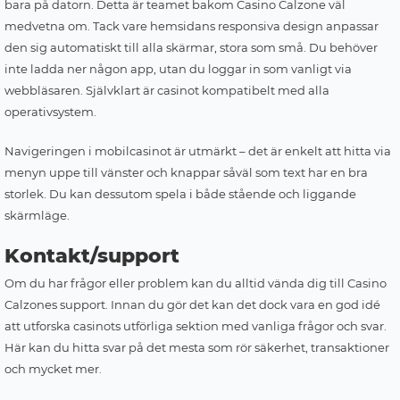
bara på datorn. Detta är teamet bakom Casino Calzone väl
medvetna om. Tack vare hemsidans responsiva design anpassar
den sig automatiskt till alla skärmar, stora som små. Du behöver
inte ladda ner någon app, utan du loggar in som vanligt via
webbläsaren. Självklart är casinot kompatibelt med alla
operativsystem.
Navigeringen i mobilcasinot är utmärkt – det är enkelt att hitta via
menyn uppe till vänster och knappar såväl som text har en bra
storlek. Du kan dessutom spela i både stående och liggande
skärmläge.
Kontakt/support
Om du har frågor eller problem kan du alltid vända dig till Casino
Calzones support. Innan du gör det kan det dock vara en god idé
att utforska casinots utförliga sektion med vanliga frågor och svar.
Här kan du hitta svar på det mesta som rör säkerhet, transaktioner
och mycket mer.