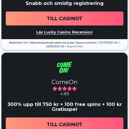
Snabb och smidig registrering
TILL CASINOT
Läs Lucky Casino Recension
stodlinjen.se
Reklamlänk | 18+ | Välkomsterbjudanden gäller nya kunder | Spela ansvarsfullt |
|
spelpaus.se
|
Regler & Villkor
ComeOn
4.8/5
300% upp till 750 kr + 100 free spins + 100 kr
Gratisspel
TILL CASINOT