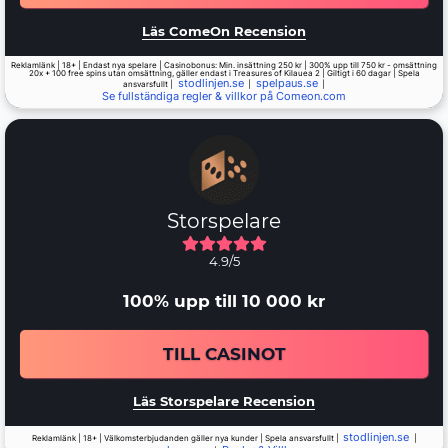
Läs ComeOn Recension
Reklamlänk | 18+ | Endast nya spelare | Casinobonus: Min. insättning 250 kr | 300% upp till 750 kr - omsättning
20x + 100 free spins utan omsättning, gäller endast i Treasures of Kilauea 2 | Giltigt i 60 dagar | Spela
stodlinjen.se
spelpaus.se
ansvarsfullt |
|
|
Se fullständiga regler & villkor på Comeon.com
Storspelare
4.9/5
100% upp till 10 000 kr
TILL CASINOT
Läs Storspelare Recension
stodlinjen.se
Reklamlänk | 18+ | Välkomsterbjudanden gäller nya kunder | Spela ansvarsfullt |
|