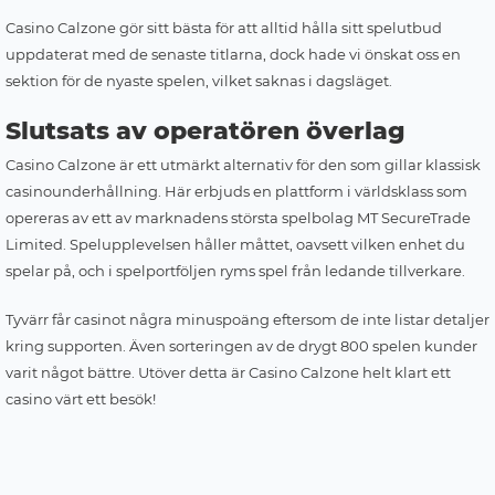
Casino Calzone gör sitt bästa för att alltid hålla sitt spelutbud
uppdaterat med de senaste titlarna, dock hade vi önskat oss en
sektion för de nyaste spelen, vilket saknas i dagsläget.
Slutsats av operatören överlag
Casino Calzone är ett utmärkt alternativ för den som gillar klassisk
casinounderhållning. Här erbjuds en plattform i världsklass som
opereras av ett av marknadens största spelbolag MT SecureTrade
Limited. Spelupplevelsen håller måttet, oavsett vilken enhet du
spelar på, och i spelportföljen ryms spel från ledande tillverkare.
Tyvärr får casinot några minuspoäng eftersom de inte listar detaljer
kring supporten. Även sorteringen av de drygt 800 spelen kunder
varit något bättre. Utöver detta är Casino Calzone helt klart ett
casino värt ett besök!