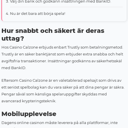
Välj din bank och godkänn insättningen med BankID.
Nu är det bara att börja spela!
Hur snabbt och säkert är deras
uttag?
Hos Casino Calzone erbjuds enbart Trustly som betalningsmetod.
Trustly är en säker banktjänst som erbjuder extra snabba och helt
avgiftsfria transaktioner. Insättningar godkänns av säkerhetsskäl
med BankID.
Eftersom Casino Calzone är en väletablerad spelsajt som drivs av
ett seriöst spelbolag kan du vara säker på att dina pengar är säkra.
Pengar såväl som känsliga spelaruppgifter skyddas med
avancerad krypteringsteknik.
Mobilupplevelse
Dagens online casinon måste leverera på alla plattformar, inte