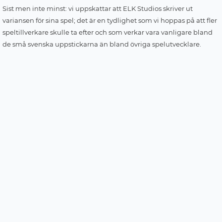
Sist men inte minst: vi uppskattar att ELK Studios skriver ut
variansen för sina spel; det är en tydlighet som vi hoppas på att fler
speltillverkare skulle ta efter och som verkar vara vanligare bland
de små svenska uppstickarna än bland övriga spelutvecklare.