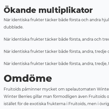
Ökande multiplikator
När identiska frukter täcker både första och andra hjule
dubblade.
När identiska frukter täcker både första, andra och tred
När identiska frukter täcker både första, andra, tredje o
När identiska frukter täcker både första, andra, tredje,
Omdöme
Fruitoids påminner mycket om spelautomaten Winter B
Winter Berries gillar man förmodligen även Fruitoids 
istället för de exotiska frukterna i Fruitoids, men i övri