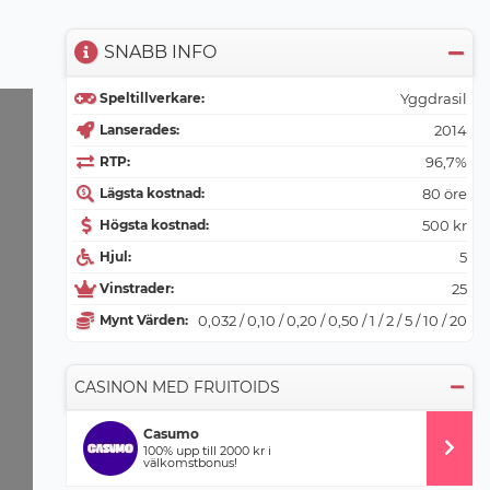
SNABB INFO
Speltillverkare:
Yggdrasil
Lanserades:
2014
RTP:
96,7%
Lägsta kostnad:
80 öre
Högsta kostnad:
500 kr
Hjul:
5
Vinstrader:
25
Mynt Värden:
0,032 / 0,10 / 0,20 / 0,50 / 1 / 2 / 5 / 10 / 20
CASINON MED FRUITOIDS
Casumo
100% upp till 2000 kr i
välkomstbonus!