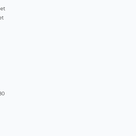
get
et
80