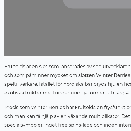
Fruitoids är en slot som lanserades av spelutvecklaren
och som påminner mycket om slotten Winter Berries
speltillverkare. Istället för nordiska bär pryds hjulen ho
exotiska frukter med underfundiga former och färgsät
Precis som Winter Berries har Fruitoids en frysfunktio
och man kan få hjälp av en växande multiplikator. Det
specialsymboler, inget free spins-läge och ingen inte