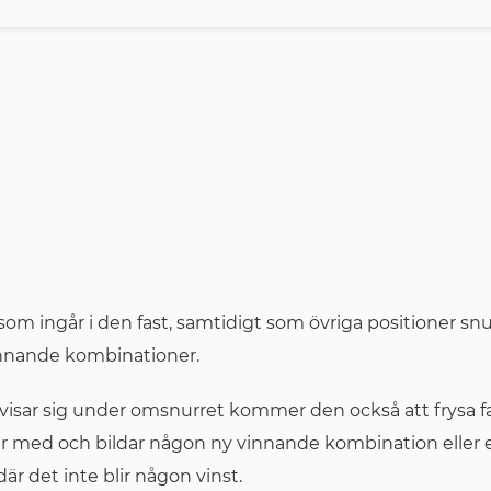
om ingår i den fast, samtidigt som övriga positioner snu
vinnande kombinationer.
visar sig under omsnurret kommer den också att frysa f
 är med och bildar någon ny vinnande kombination eller e
där det inte blir någon vinst.