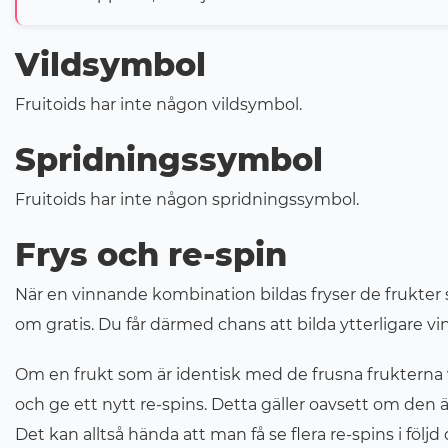
Vildsymbol
Fruitoids har inte någon vildsymbol.
Spridningssymbol
Fruitoids har inte någon spridningssymbol.
Frys och re-spin
När en vinnande kombination bildas fryser de frukter s
om gratis. Du får därmed chans att bilda ytterligare 
Om en frukt som är identisk med de frusna frukterna 
och ge ett nytt re-spins. Detta gäller oavsett om den
Det kan alltså hända att man få se flera re-spins i följd 