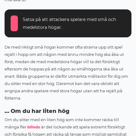
Satsa på att attackera spelare med små och
medelstora högar.
De med riktigt små högar kommer ofta strama upp sitt spel
rejält i hopp om att någon med ännu mindre hög ska åka ut
först, medan de med medelstora högar vill ta det försiktigt
eftersom de hoppas på att någon av småhögarna ska åka ut
snart. Båda grupperna är därför utmärkta måltavlor för dig om
du sitter med en stor hög. Däremot kan det vara oklokt att
angripa andra spelare med stora högar utan att ha rejält på
fötterna.
… Om du har liten hög
Om du sitter med en liten hög som inte kommer räcka till
många fler
blinds
är det lockande att spela extremt försiktigt
och försöka få högen att räcka så länge som möjligt samtidigt