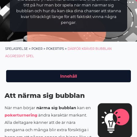
titt på hur man bör spela när man närmar sig
bubblan och hur du kan öka dina chanser att stanna
kvar tillräckligt länge för att faktiskt vinna några
pengar.
»
»
»
SPELASPEL.SE
POKER
POKERTIPS
DÄRFÖR KRÄVER BUBBLAN
AGGRESSIVT SPEL
Innehåll
Att närma sig bubblan
När man börjar
närma sig bubblan
kan en
pokerturnering
ändra karaktär markant.
Alla deltagare känner att de är nära
pengarna och många blir extra försiktiga i