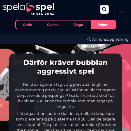
Odds
Casino
Bingo
Poker
ⓘ Annonsupplysning
Därför kräver bubblan
aggressivt spel
Har du någonsin tagit dig precis så långt i en
pokerturnering att du åkt ut just innan placeringarna
börjat rendera prispengar? I så fall har du åkt ut ”på
bubblan” – eller on the bubble som man säger på
engelska.
Låt säga att prispotten ska delas mellan de spelare
som placerar sig på platserna 1 till 20. Den deltagare
som slås ut till 21:e plats åkte ut på bubblan (”burst on
the bubble”). I den här artikeln ska vi ta en närmare