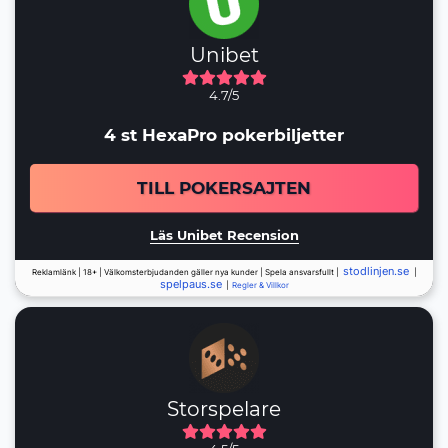
Unibet
4.7/5
4 st HexaPro pokerbiljetter
TILL POKERSAJTEN
Läs Unibet Recension
stodlinjen.se
Reklamlänk | 18+ | Välkomsterbjudanden gäller nya kunder | Spela ansvarsfullt |
|
spelpaus.se
|
Regler & Villkor
Storspelare