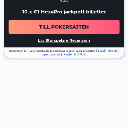
4.5/5
10 x €1 HexaPro jackpott biljetter
TILL POKERSAJTEN
Läs Storspelare Recension
stodlinjen.se
Reklamlänk | 18+ | Välkomsterbjudanden gäller nya kunder | Spela ansvarsfullt |
|
spelpaus.se
Regler & Villkor
|