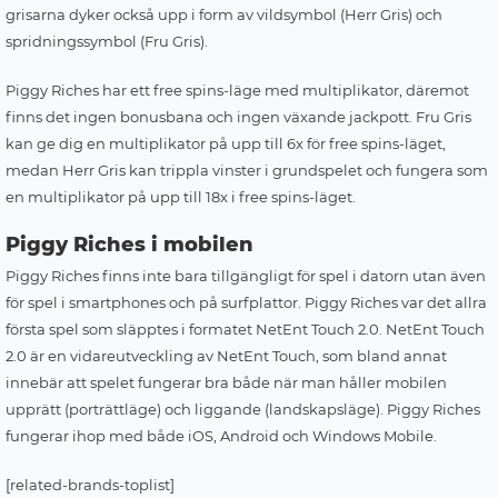
grisarna dyker också upp i form av vildsymbol (Herr Gris) och
spridningssymbol (Fru Gris).
Piggy Riches har ett free spins-läge med multiplikator, däremot
finns det ingen bonusbana och ingen växande jackpott. Fru Gris
kan ge dig en multiplikator på upp till 6x för free spins-läget,
medan Herr Gris kan trippla vinster i grundspelet och fungera som
en multiplikator på upp till 18x i free spins-läget.
Piggy Riches i mobilen
Piggy Riches finns inte bara tillgängligt för spel i datorn utan även
för spel i smartphones och på surfplattor. Piggy Riches var det allra
första spel som släpptes i formatet NetEnt Touch 2.0. NetEnt Touch
2.0 är en vidareutveckling av NetEnt Touch, som bland annat
innebär att spelet fungerar bra både när man håller mobilen
upprätt (porträttläge) och liggande (landskapsläge). Piggy Riches
fungerar ihop med både iOS, Android och Windows Mobile.
[related-brands-toplist]