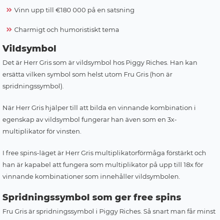
Vinn upp till €180 000 på en satsning
Charmigt och humoristiskt tema
Vildsymbol
Det är Herr Gris som är vildsymbol hos Piggy Riches. Han kan
ersätta vilken symbol som helst utom Fru Gris (hon är
spridningssymbol).
När Herr Gris hjälper till att bilda en vinnande kombination i
egenskap av vildsymbol fungerar han även som en 3x-
multiplikator för vinsten.
I free spins-läget är Herr Gris multiplikatorförmåga förstärkt och
han är kapabel att fungera som multiplikator på upp till 18x för
vinnande kombinationer som innehåller vildsymbolen.
Spridningssymbol som ger free spins
Fru Gris är spridningssymbol i Piggy Riches. Så snart man får minst