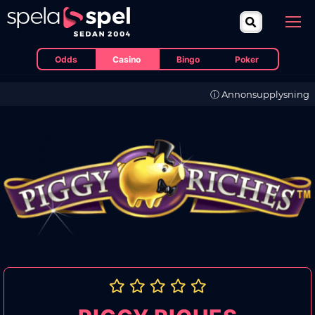
Odds
Casino
Bingo
Poker
ⓘ Annonsupplysning