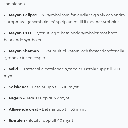
spelplanen
Mayan Eclipse -
2x2 symbol som förvandlar sig själv och andra
slumpmässiga symboler på spelplanen till likadana symboler
Mayan UFO -
Byter ut lägre betalande symboler mot högt
betalande symboler
Mayan Shaman -
Ökar multiplikatorn, och förstör därefter alla
symboler för en respin
Wild -
Ersätter alla betalande symboler. Betalar upp till 500
mynt
Solskenet -
Betalar upp till 500 mynt
Fågeln -
Betalar upp till 72 mynt
Allseende ögat -
Betalar upp till 56 mynt
Spiralen -
Betalar upp till 40 mynt