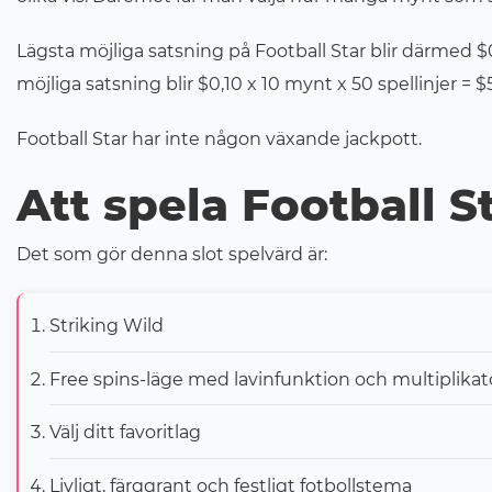
Lägsta möjliga satsning på Football Star blir därmed $
möjliga satsning blir $0,10 x 10 mynt x 50 spellinjer =
Football Star har inte någon växande jackpott.
Att spela Football S
Det som gör denna slot spelvärd är:
Striking Wild
Free spins-läge med lavinfunktion och multiplikat
Välj ditt favoritlag
Livligt, färggrant och festligt fotbollstema