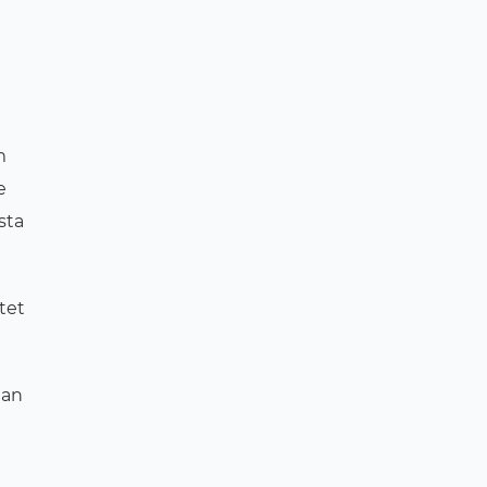
m
e
sta
tet
man