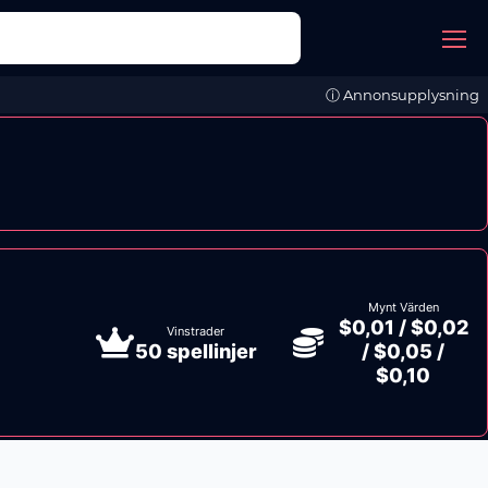
ⓘ Annonsupplysning
Mynt Värden
$0,01 / $0,02
Vinstrader
50 spellinjer
/ $0,05 /
$0,10