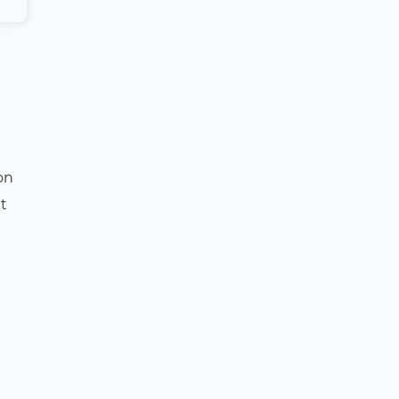
on
lt