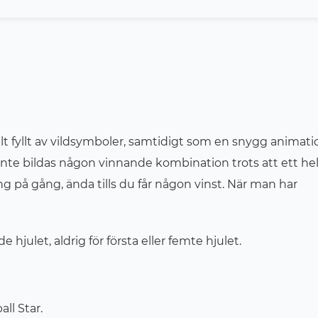
helt fyllt av vildsymboler, samtidigt som en snygg animati
 inte bildas någon vinnande kombination trots att ett he
ång på gång, ända tills du får någon vinst. När man har
e hjulet, aldrig för första eller femte hjulet.
ll Star.