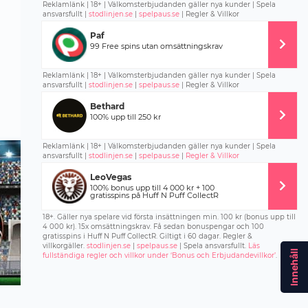
Reklamlänk | 18+ | Välkomsterbjudanden gäller nya kunder | Spela
ansvarsfullt |
stodlinjen.se
|
spelpaus.se
|
Regler & Villkor
Paf
99 Free spins utan omsättningskrav
Reklamlänk | 18+ | Välkomsterbjudanden gäller nya kunder | Spela
ansvarsfullt |
stodlinjen.se
|
spelpaus.se
|
Regler & Villkor
Bethard
100% upp till 250 kr
Reklamlänk | 18+ | Välkomsterbjudanden gäller nya kunder | Spela
ansvarsfullt |
stodlinjen.se
|
spelpaus.se
|
Regler & Villkor
LeoVegas
100% bonus upp till 4 000 kr + 100
gratisspins på Huff N Puff CollectR
18+. Gäller nya spelare vid första insättningen min. 100 kr (bonus upp till
4 000 kr). 15x omsättningskrav. Få sedan bonuspengar och 100
gratisspins i Huff N Puff CollectR. Giltigt i 60 dagar. Regler &
villkorgäller.
stodlinjen.se
|
spelpaus.se
| Spela ansvarsfullt.
Läs
Innehåll
fullständiga regler och villkor under ‘Bonus och Erbjudandevillkor’
.