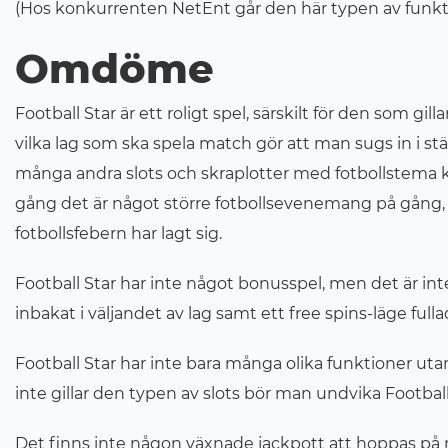
(Hos konkurrenten NetEnt går den här typen av funkt
Omdöme
Football Star är ett roligt spel, särskilt för den som gill
vilka lag som ska spela match gör att man sugs in i st
många andra slots och skraplotter med fotbollstema k
gång det är något större fotbollsevenemang på gång, 
fotbollsfebern har lagt sig.
Football Star har inte något bonusspel, men det är int
inbakat i väljandet av lag samt ett free spins-läge ful
Football Star har inte bara många olika funktioner 
inte gillar den typen av slots bör man undvika Football
Det finns inte någon växnade jackpott att hoppas på n