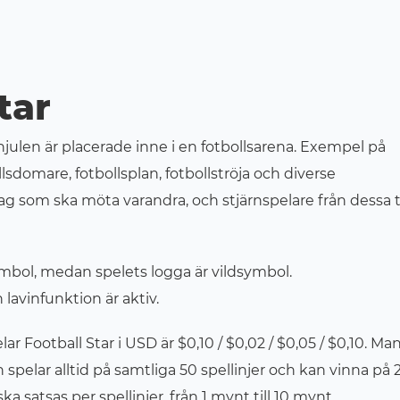
tar
hjulen är placerade inne i en fotbollsarena. Exempel på
lsdomare, fotbollsplan, fotbollströja och diverse
a lag som ska möta varandra, och stjärnspelare från dessa 
ymbol, medan spelets logga är vildsymbol.
lavinfunktion är aktiv.
 Football Star i USD är $0,10 / $0,02 / $0,05 / $0,10. Man
spelar alltid på samtliga 50 spellinjer och kan vinna på 
 satsas per spellinjer, från 1 mynt till 10 mynt.