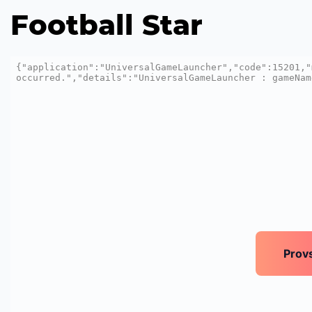
Football Star
Provs