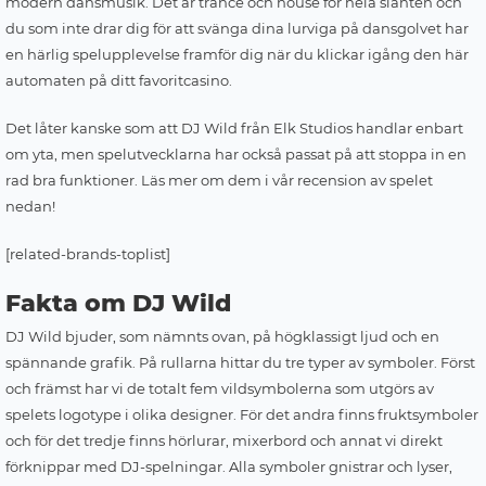
modern dansmusik. Det är trance och house för hela slanten och
du som inte drar dig för att svänga dina lurviga på dansgolvet har
en härlig spelupplevelse framför dig när du klickar igång den här
automaten på ditt favoritcasino.
Det låter kanske som att DJ Wild från Elk Studios handlar enbart
om yta, men spelutvecklarna har också passat på att stoppa in en
rad bra funktioner. Läs mer om dem i vår recension av spelet
nedan!
[related-brands-toplist]
Fakta om DJ Wild
DJ Wild bjuder, som nämnts ovan, på högklassigt ljud och en
spännande grafik. På rullarna hittar du tre typer av symboler. Först
och främst har vi de totalt fem vildsymbolerna som utgörs av
spelets logotype i olika designer. För det andra finns fruktsymboler
och för det tredje finns hörlurar, mixerbord och annat vi direkt
förknippar med DJ-spelningar. Alla symboler gnistrar och lyser,