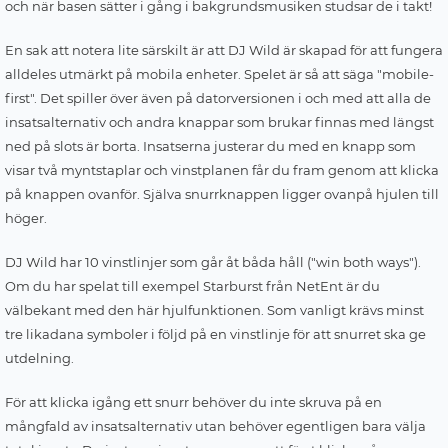
och när basen sätter i gång i bakgrundsmusiken studsar de i takt!
En sak att notera lite särskilt är att DJ Wild är skapad för att fungera
alldeles utmärkt på mobila enheter. Spelet är så att säga "mobile-
first". Det spiller över även på datorversionen i och med att alla de
insatsalternativ och andra knappar som brukar finnas med längst
ned på slots är borta. Insatserna justerar du med en knapp som
visar två myntstaplar och vinstplanen får du fram genom att klicka
på knappen ovanför. Själva snurrknappen ligger ovanpå hjulen till
höger.
DJ Wild har 10 vinstlinjer som går åt båda håll ("win both ways").
Om du har spelat till exempel Starburst från NetEnt är du
välbekant med den här hjulfunktionen. Som vanligt krävs minst
tre likadana symboler i följd på en vinstlinje för att snurret ska ge
utdelning.
För att klicka igång ett snurr behöver du inte skruva på en
mångfald av insatsalternativ utan behöver egentligen bara välja