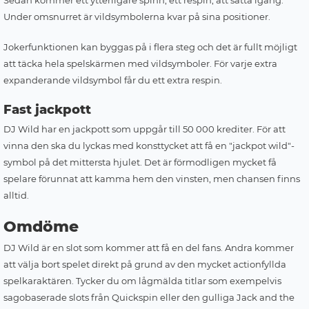
Under omsnurret är vildsymbolerna kvar på sina positioner.
Jokerfunktionen kan byggas på i flera steg och det är fullt möjligt
att täcka hela spelskärmen med vildsymboler. För varje extra
expanderande vildsymbol får du ett extra respin.
Fast jackpott
DJ Wild har en jackpott som uppgår till 50 000 krediter. För att
vinna den ska du lyckas med konsttycket att få en "jackpot wild"-
symbol på det mittersta hjulet. Det är förmodligen mycket få
spelare förunnat att kamma hem den vinsten, men chansen finns
alltid.
Omdöme
DJ Wild är en slot som kommer att få en del fans. Andra kommer
att välja bort spelet direkt på grund av den mycket actionfyllda
spelkaraktären. Tycker du om lågmälda titlar som exempelvis
sagobaserade slots från Quickspin eller den gulliga Jack and the