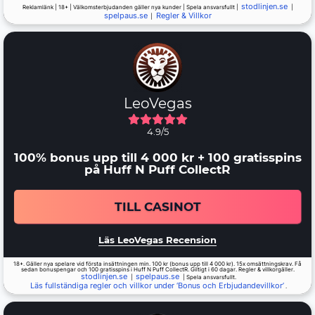
stodlinjen.se
Reklamlänk | 18+ | Välkomsterbjudanden gäller nya kunder | Spela ansvarsfullt |
|
spelpaus.se
Regler & Villkor
|
LeoVegas
4.9/5
100% bonus upp till 4 000 kr + 100 gratisspins
på Huff N Puff CollectR
TILL CASINOT
Läs LeoVegas Recension
18+. Gäller nya spelare vid första insättningen min. 100 kr (bonus upp till 4 000 kr). 15x omsättningskrav. Få
sedan bonuspengar och 100 gratisspins i Huff N Puff CollectR. Giltigt i 60 dagar. Regler & villkorgäller.
stodlinjen.se
spelpaus.se
|
| Spela ansvarsfullt.
Läs fullständiga regler och villkor under ‘Bonus och Erbjudandevillkor’
.