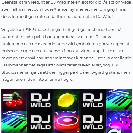
Beanstalk från NetEnt är DJ Wild inte en slot för dig. Är actionfyllda
spel i allmänhet och house/trance i synnerhet mer din grej finns
dock förmodligen inte en bättre spelautomat än DJ Wild!
Vi tycker att Elk Studios har gjort ett gediget jobb med den här
automaten och spelet har uppenbara kvaliteter. Respins-
funktionen och de expanderande vildsymbolerna gör verkligen att
pulsen går upp och att chansen finns att vinna upp till 170 000
mynt på ett enskilt snurr är minst sagt kittlande. Det ska emellertid
i sammanhanget sägas att volatiliteten/risken är skyhög. Elk
Studios menar själva att den ligger på 4 på en 5-gradig skala, men
frågan är om den inte är ännu högre.