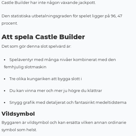
Castle Builder har inte någon växande jackpott.
Den statistiska utbetalningsgraden för spelet ligger på 96, 47
procent.
Att spela Castle Builder
Det som gör denna slot spelvärd är:
Speläventyr med många nivåer kombinerat med den
femhjulig slotmaskin
Tre olika kungariken att bygga slott i
Du kan vinna mer och mer ju högre du klättrar
Snygg grafik med detaljerat och fantasirikt medeltidstema
Vildsymbol
Byggaren är vildsymbol och kan ersätta vilken annan ordinarie
symbol som helst.