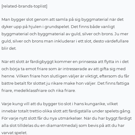
[related-brands-toplist]
Man bygger slot genom att samla på sig byggmaterial när det
dyker upp på hjulen i grundspelet. Det finns både vanligt
byggmaterial och byggmaterial av guld, silver och brons. Ju mer
guld, silver och brons man inkluderar i ett slot, desto värdefullare
blir det.
När ett slott är färdigbyggt kommer en prinsessa att flytta in i det
och börja ta emot friare som är intresserade av att gifta sig med
henne. Vilken friare hon slutligen väljer är viktigt, eftersom du får
bättre betalt för slottet ju rikare make hon väljer. Det finns fattiga
friare, medelklassfriare och rika friare.
Varje kung vill att du bygger tio slot i hans kungarike, vilket
innebär totalt trettio olika slott att färdigställa under spelets gång.
För varje nytt slott får du nya utmärkelser. När du har byggt färdigt
alla slot tilldelas du en diamantmedalj som bevis på att du har
varvat spelet.