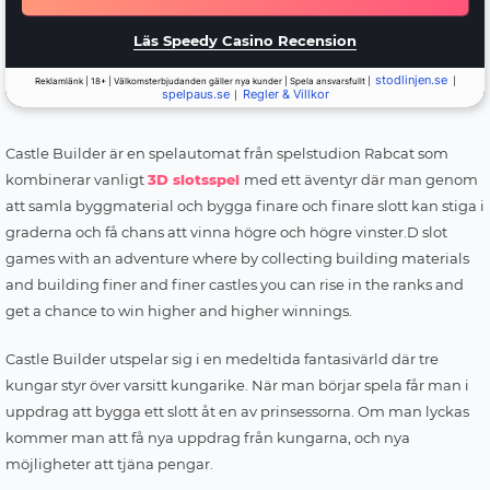
Läs Speedy Casino Recension
stodlinjen.se
Reklamlänk | 18+ | Välkomsterbjudanden gäller nya kunder | Spela ansvarsfullt |
|
spelpaus.se
Regler & Villkor
|
Castle Builder är en spelautomat från spelstudion Rabcat som
kombinerar vanligt
3D slotsspel
med ett äventyr där man genom
att samla byggmaterial och bygga finare och finare slott kan stiga i
graderna och få chans att vinna högre och högre vinster.D
slot
games with an adventure where by collecting building materials
and building finer and finer castles you can rise in the ranks and
get a chance to win higher and higher winnings.
Castle Builder utspelar sig i en medeltida fantasivärld där tre
kungar styr över varsitt kungarike. När man börjar spela får man i
uppdrag att bygga ett slott åt en av prinsessorna. Om man lyckas
kommer man att få nya uppdrag från kungarna, och nya
möjligheter att tjäna pengar.