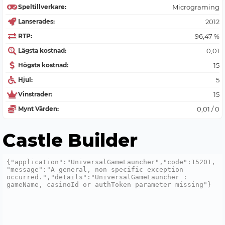
Speltillverkare:
Micrograming
Lanserades:
2012
RTP:
96,47 %
Lägsta kostnad:
0,01
Högsta kostnad:
15
Hjul:
5
Vinstrader:
15
Mynt Värden:
0,01 / 0
Castle Builder