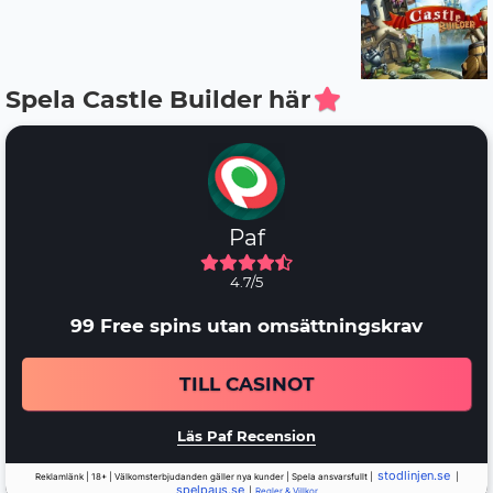
Spela Castle Builder här
Paf
4.7/5
99 Free spins utan omsättningskrav
TILL CASINOT
Läs Paf Recension
stodlinjen.se
Reklamlänk | 18+ | Välkomsterbjudanden gäller nya kunder | Spela ansvarsfullt |
|
spelpaus.se
|
Regler & Villkor