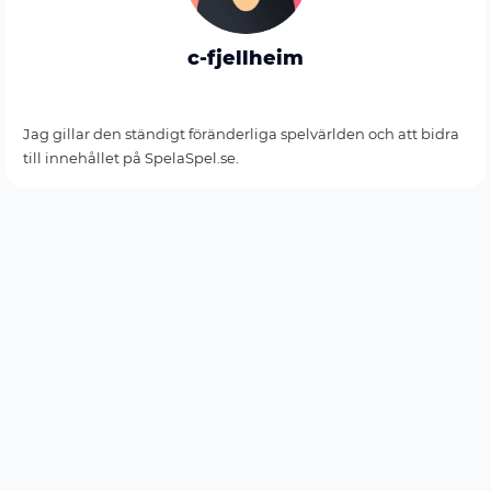
c-fjellheim
Jag gillar den ständigt föränderliga spelvärlden och att bidra
till innehållet på SpelaSpel.se.