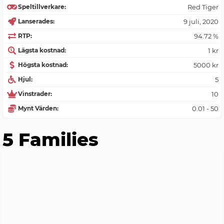
Speltillverkare:
Red Tiger
Lanserades:
9 juli, 2020
RTP:
94.72 %
Lägsta kostnad:
1 kr
Högsta kostnad:
5000 kr
Hjul:
5
Vinstrader:
10
Mynt Värden:
0.01 - 50
5 Families