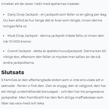
innebär att de växer i takt med spelarnas insatser.
Daily Drop Jackpot - en jackpott som faller ut en gång per dag.
Du kan alltid se hur länge det är kvar som längst, innan denna
tvingas falla ut.
Must Drop Jackpot - denna jackpott måste falla ut innan den
når 10 000 kronor.
Grand Jackpot - detta är spelets huvudjackpott. Denna kan bli
riktigt stor, eftersom den faller ut mycket mer sällan än de två
andra jackpottarna.
Slutsats
5 Families är den efterlängtade sloten som vi inte ens visste att vi
saknade - förrän vi fick den. Den är snygg, den är välgjord, den har
ett riktigt underhållande bonusspel -
och
den har tre progressiva
jackpottar. Men framförallt har den fem stiliga maffiabossar som
låter oss vara med och leka.