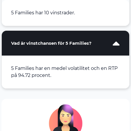
5 Families har 10 vinstrader.
Vad är vinstchansen för 5 Families?
5 Families har en medel volatilitet och en RTP
på 94.72 procent.