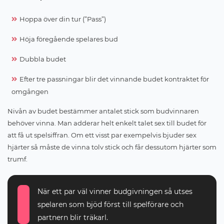
Hoppa över din tur (”Pass”)
Höja föregående spelares bud
Dubbla budet
Efter tre passningar blir det vinnande budet kontraktet för
omgången
Nivån av budet bestämmer antalet stick som budvinnaren
behöver vinna. Man adderar helt enkelt talet sex till budet för
att få ut spelsiffran. Om ett visst par exempelvis bjuder sex
hjärter så måste de vinna tolv stick och får dessutom hjärter som
trumf.
När ett par väl vinner budgivningen så utses
spelaren som bjöd först till spelförare och
partnern blir träkarl.