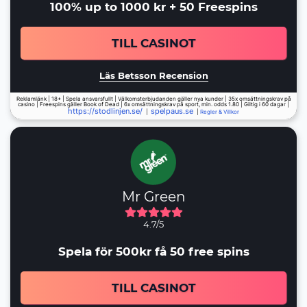
100% up to 1000 kr + 50 Freespins
TILL CASINOT
Läs Betsson Recension
Reklamlänk | 18+ | Spela ansvarsfullt | Välkomsterbjudanden gäller nya kunder | 35x omsättningskrav på
casino | Freespins gäller Book of Dead | 6x omsättningskrav på sport, min. odds 1.80 | Giltig i 60 dagar |
https://stodlinjen.se/
spelpaus.se
|
|
Regler & Villkor
Mr Green
4.7/5
Spela för 500kr få 50 free spins
TILL CASINOT