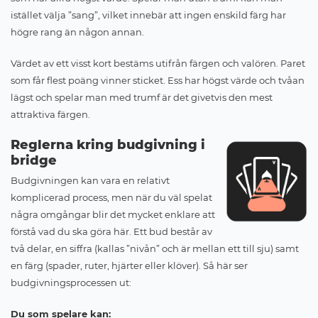
istället välja ”sang”, vilket innebär att ingen enskild färg har
högre rang än någon annan.
Värdet av ett visst kort bestäms utifrån färgen och valören. Paret
som får flest poäng vinner sticket. Ess har högst värde och tvåan
lägst och spelar man med trumf är det givetvis den mest
attraktiva färgen.
Reglerna kring budgivning i
bridge
Budgivningen kan vara en relativt
komplicerad process, men när du väl spelat
några omgångar blir det mycket enklare att
förstå vad du ska göra här. Ett bud består av
två delar, en siffra (kallas ”nivån” och är mellan ett till sju) samt
en färg (spader, ruter, hjärter eller klöver). Så här ser
budgivningsprocessen ut:
Du som spelare kan: