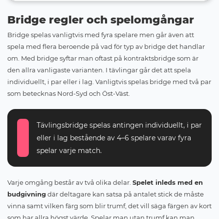
Bridge regler och spelomgångar
Bridge spelas vanligtvis med fyra spelare men går även att
spela med flera beroende på vad för typ av bridge det handlar
om. Med bridge syftar man oftast på kontraktsbridge som är
den allra vanligaste varianten. I tävlingar går det att spela
individuellt, i par eller i lag. Vanligtvis spelas bridge med två par
som betecknas Nord-Syd och Öst-Väst.
Tävlingsbridge spelas antingen individuellt, i par
eller i lag bestående av 4–6 spelare varav fyra
spelar varje match.
Varje omgång består av två olika delar.
Spelet inleds med en
budgivning
där deltagare kan satsa på antalet stick de måste
vinna samt vilken färg som blir trumf, det vill säga färgen av kort
som har allra högst värde. Spelar man utan trumf kan man