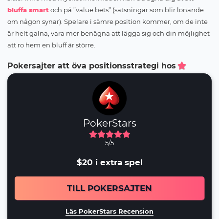
bluffa smart
och på ”value bets” (satsningar som blir lönande
om någon synar). Spelare i sämre position kommer, om de inte
är helt galna, vara mer benägna att lägga sig och din möjlighet
att ro hem en bluff är större.
Pokersajter att öva positionsstrategi hos
PokerStars
5/5
$20 i extra spel
TILL POKERSAJTEN
Läs PokerStars Recension