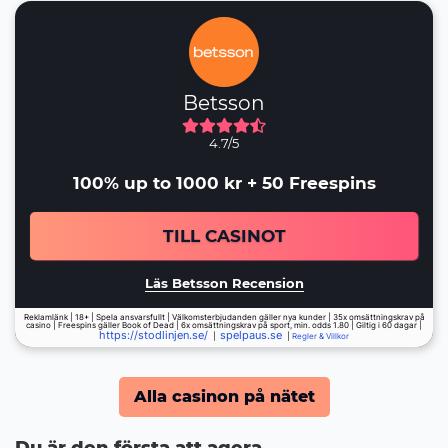
Betsson
4.7/5
100% up to 1000 kr + 50 Freespins
TILL CASINOT
Läs Betsson Recension
Reklamlänk | 18+ | Spela ansvarsfullt | Välkomsterbjudanden gäller nya kunder | 35x omsättningskrav på
casino | Freespins gäller Book of Dead | 6x omsättningskrav på sport, min. odds 1.80 | Giltig i 60 dagar |
https://stodlinjen.se/
spelpaus.se
|
|
Regler & Villkor
Alla casinon på nätet