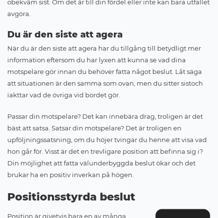
obekväm sist. Om det är till din fördel eller inte kan bara utfallet
avgöra.
Du är den siste att agera
När du är den siste att agera har du tillgång till betydligt mer
information eftersom du har lyxen att kunna se vad dina
motspelare gör innan du behöver fatta något beslut. Låt säga
att situationen är den samma som ovan, men du sitter sistoch
iakttar vad de övriga vid bordet gör.
Passar din motspelare? Det kan innebära drag, troligen är det
bäst att satsa. Satsar din motspelare? Det är troligen en
upföljningssatsning, om du höjer tvingar du henne att visa vad
hon går för. Visst är det en trevligare position att befinna sig i?
Din möjlighet att fatta välunderbyggda beslut ökar och det
brukar ha en positiv inverkan på högen.
Positionsstyrda beslut
Position är givetvis bara en av många