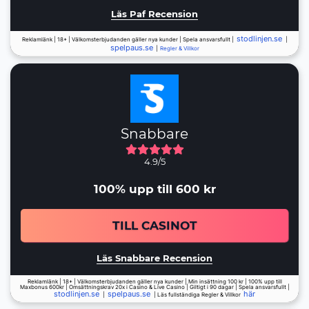
Läs Paf Recension
stodlinjen.se
Reklamlänk | 18+ | Välkomsterbjudanden gäller nya kunder | Spela ansvarsfullt |
|
spelpaus.se
|
Regler & Villkor
Snabbare
4.9/5
100% upp till 600 kr
TILL CASINOT
Läs Snabbare Recension
Reklamlänk | 18+ | Välkomsterbjudanden gäller nya kunder | Min insättning 100 kr | 100% upp till
Maxbonus 600kr | Omsättningskrav 20x i Casino & Live Casino | Giltigt i 90 dagar | Spela ansvarsfullt |
stodlinjen.se
spelpaus.se
här
|
| Läs fullständiga Regler & Villkor