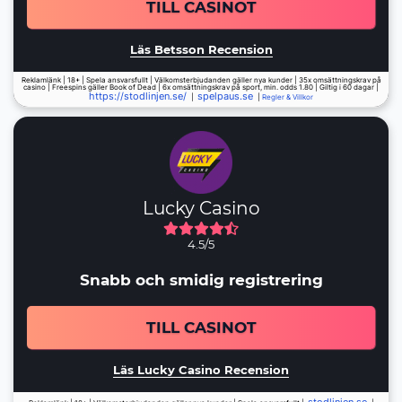
TILL CASINOT
Läs Betsson Recension
Reklamlänk | 18+ | Spela ansvarsfullt | Välkomsterbjudanden gäller nya kunder | 35x omsättningskrav på
casino | Freespins gäller Book of Dead | 6x omsättningskrav på sport, min. odds 1.80 | Giltig i 60 dagar |
https://stodlinjen.se/
spelpaus.se
|
|
Regler & Villkor
Lucky Casino
4.5/5
Snabb och smidig registrering
TILL CASINOT
Läs Lucky Casino Recension