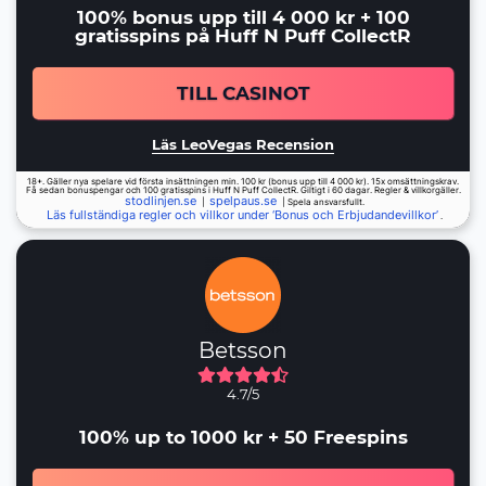
100% bonus upp till 4 000 kr + 100
gratisspins på Huff N Puff CollectR
TILL CASINOT
Läs LeoVegas Recension
18+. Gäller nya spelare vid första insättningen min. 100 kr (bonus upp till 4 000 kr). 15x omsättningskrav.
Få sedan bonuspengar och 100 gratisspins i Huff N Puff CollectR. Giltigt i 60 dagar. Regler & villkorgäller.
stodlinjen.se
spelpaus.se
|
| Spela ansvarsfullt.
Läs fullständiga regler och villkor under ‘Bonus och Erbjudandevillkor’
.
Betsson
4.7/5
100% up to 1000 kr + 50 Freespins