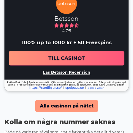
Betsson
4.7/5
100% up to 1000 kr + 50 Freespins
TILL CASINOT
Läs Betsson Recension
Reklamlänk | 18+ | Spela ansvarsfullt | Välkomsterbjudanden gäller nya kunder | 35x omsättningskrav på
casino | Freespins gäller Book of Dead | 6x omsättningskrav på sport, min. odds 1.80 | Giltig i 60 dagar |
https://stodlinjen.se/
spelpaus.se
|
|
Regler & Villkor
Alla casinon på nätet
Kolla om några nummer saknas
Både på varje rad såväl som i varje fyrkant ska det alltid vara 9