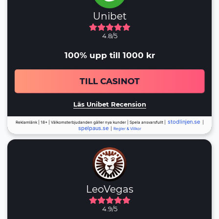
Unibet
4.8/5
100% upp till 1000 kr
TILL CASINOT
Läs Unibet Recension
stodlinjen.se
Reklamlänk | 18+ | Välkomsterbjudanden gäller nya kunder | Spela ansvarsfullt |
|
spelpaus.se
|
Regler & Villkor
LeoVegas
4.9/5