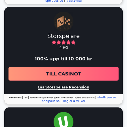
spelpaus.se
|
Regler & Villkor
Storspelare
4.9/5
100% upp till 10 000 kr
TILL CASINOT
Läs Storspelare Recension
stodlinjen.se
Reklamlänk | 18+ | Välkomsterbjudanden gäller nya kunder | Spela ansvarsfullt |
|
spelpaus.se
Regler & Villkor
|