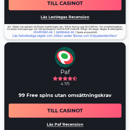
TILL CASINOT
Läs LeoVegas Recension
18+. Gäller nya spelare vid första insättningen min. 100 kr (bonus upp till 4 000 kr). 15x omsättningskrav.
Få sedan bonuspengar och 100 gratisspins i Huff N Puff CollectR. Giltigt i 60 dagar. Regler & villkorgäller.
stodlinjen.se
spelpaus.se
|
| Spela ansvarsfullt.
Läs fullständiga regler och villkor under ‘Bonus och Erbjudandevillkor’
.
Paf
4.7/5
99 Free spins utan omsättningskrav
TILL CASINOT
Läs Paf Recension