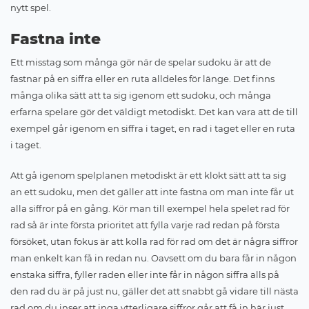
nytt spel.
Fastna inte
Ett misstag som många gör när de spelar sudoku är att de
fastnar på en siffra eller en ruta alldeles för länge. Det finns
många olika sätt att ta sig igenom ett sudoku, och många
erfarna spelare gör det väldigt metodiskt. Det kan vara att de till
exempel går igenom en siffra i taget, en rad i taget eller en ruta
i taget.
Att gå igenom spelplanen metodiskt är ett klokt sätt att ta sig
an ett sudoku, men det gäller att inte fastna om man inte får ut
alla siffror på en gång. Kör man till exempel hela spelet rad för
rad så är inte första prioritet att fylla varje rad redan på första
försöket, utan fokus är att kolla rad för rad om det är några siffror
man enkelt kan få in redan nu. Oavsett om du bara får in någon
enstaka siffra, fyller raden eller inte får in någon siffra alls på
den rad du är på just nu, gäller det att snabbt gå vidare till nästa
rad om du inser att inga ytterligare siffror går att få in här just