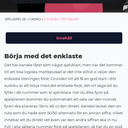
»
»
SPELASPEL.SE
CASINO
5 SUDOKU TIPS ONLINE
Innehåll
Börja med det enklaste
Det här kanske låter som något självklart, men när det kommer
till att lösa logiska mattepussel är det inte alltid vi väljer den
enklaste lösningen först. Grunden till att få en god start i ditt
sudoku är att börja med det enklaste först, det vill säga att du
fyller i de nummer som är självklara. Har du åtta fyror på
spelplanen kommer du automatiskt att veta var den nionde
fyran ska placeras. Skriv då ut den direkt. Kanske täcker den en
ruta som du hade som 50/50 alternativ för en annan siffra, vilket
innebär att du direkt vet även var den andra siffran ska in nu.
Fyll i alla sådana nummer först på spelplanen, så har du en god