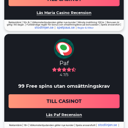
Läs Maria Casino Recension
Reklamlänk | 18+ år | Välkomsterbjudanden gäller nya kunder | Minsta insättning 100 kr. | Bonusen är
giltig i 60 dagar. | Fullständiga regler för bonus och omsättningskrav på bonussidan | Spela ansvarsfull |
stodlinjen.se
spelpaus.se
|
|
Regler & Villkor
Paf
4.7/5
99 Free spins utan omsättningskrav
TILL CASINOT
Läs Paf Recension
stodlinjen.se
Reklamlänk | 18+ | Välkomsterbjudanden gäller nya kunder | Spela ansvarsfullt |
|