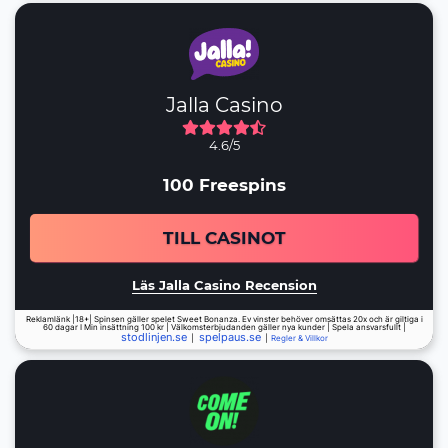
Jalla Casino
4.6/5
100 Freespins
TILL CASINOT
Läs Jalla Casino Recension
Reklamlänk |18+| Spinsen gäller spelet Sweet Bonanza. Ev vinster behöver omsättas 20x och är giltiga i
60 dagar I Min insättning 100 kr | Välkomsterbjudanden gäller nya kunder | Spela ansvarsfullt |
stodlinjen.se
spelpaus.se
|
|
Regler & Villkor