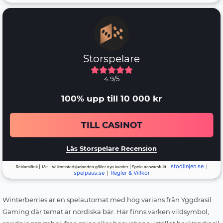
Storspelare
4.9/5
100% upp till 10 000 kr
TILL CASINOT
Läs Storspelare Recension
stodlinjen.se
Reklamlänk | 18+ | Välkomsterbjudanden gäller nya kunder | Spela ansvarsfullt |
|
spelpaus.se
Regler & Villkor
|
Winterberries är en spelautomat med hög varians från Yggdrasil
Gaming där temat är nordiska bär. Här finns varken vildsymbol,