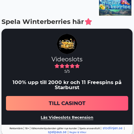
Spela Winterberries här
Videoslots
5/5
100% upp till 2000 kr och 11 Freespins på
Starburst
TILL CASINOT
Läs Videoslots Recension
stodlinjen.se
Reklamlänk | 18+ | Välkomsterbjudanden gäller nya kunder | Spela ansvarsfullt |
|
spelpaus.se
|
Regler & Villkor