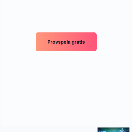
Provspela gratis