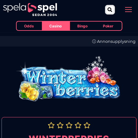
Odds
Casino
Bingo
Poker
ⓘ Annonsupplysning