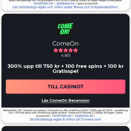
sedan bonuspengar och 100 gratisspins i Huff N Puff CollectR. Giltigt i 60 dagar. Regler & villkorgäller.
stodlinjen.se
spelpaus.se
|
| Spela ansvarsfullt.
Läs fullständiga regler och villkor under ‘Bonus och Erbjudandevillkor’
.
ComeOn
4.8/5
300% upp till 750 kr + 100 free spins + 100 kr
Gratisspel
TILL CASINOT
Läs ComeOn Recension
Reklamlänk | 18+ | Endast nya spelare | Casinobonus: Min. insättning 250 kr | 300% upp till 750 kr - omsättning
20x + 100 free spins utan omsättning, gäller endast i Treasures of Kilauea 2 | Giltigt i 60 dagar | Spela
stodlinjen.se
spelpaus.se
ansvarsfullt |
|
|
Se fullständiga regler & villkor på Comeon.com