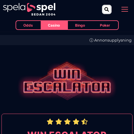
Odds
Casino
Bingo
Poker
ⓘ Annonsupplysning