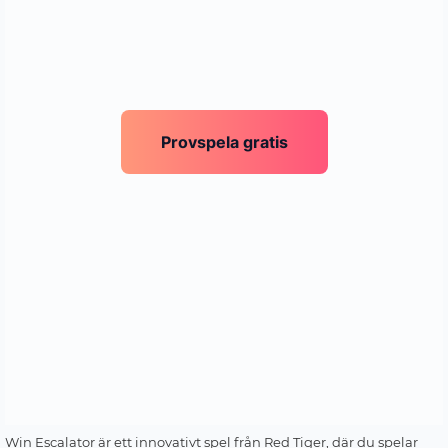
Provspela gratis
Win Escalator är ett innovativt spel från Red Tiger, där du spelar