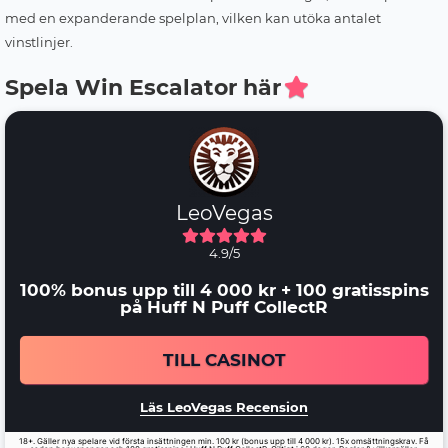
med en expanderande spelplan, vilken kan utöka antalet
vinstlinjer.
Spela Win Escalator här
LeoVegas
4.9/5
100% bonus upp till 4 000 kr + 100 gratisspins
på Huff N Puff CollectR
TILL CASINOT
Läs LeoVegas Recension
18+. Gäller nya spelare vid första insättningen min. 100 kr (bonus upp till 4 000 kr). 15x omsättningskrav. Få