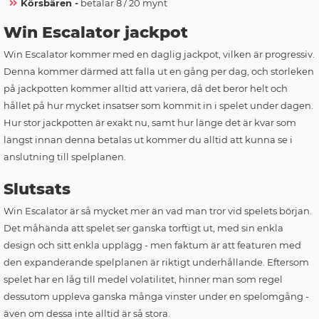
Körsbären -
betalar 8 / 20 mynt
Win Escalator jackpot
Win Escalator kommer med en daglig jackpot, vilken är progressiv.
Denna kommer därmed att falla ut en gång per dag, och storleken
på jackpotten kommer alltid att variera, då det beror helt och
hållet på hur mycket insatser som kommit in i spelet under dagen.
Hur stor jackpotten är exakt nu, samt hur länge det är kvar som
längst innan denna betalas ut kommer du alltid att kunna se i
anslutning till spelplanen.
Slutsats
Win Escalator är så mycket mer än vad man tror vid spelets början.
Det måhända att spelet ser ganska torftigt ut, med sin enkla
design och sitt enkla upplägg - men faktum är att featuren med
den expanderande spelplanen är riktigt underhållande. Eftersom
spelet har en låg till medel volatilitet, hinner man som regel
dessutom uppleva ganska många vinster under en spelomgång -
även om dessa inte alltid är så stora.