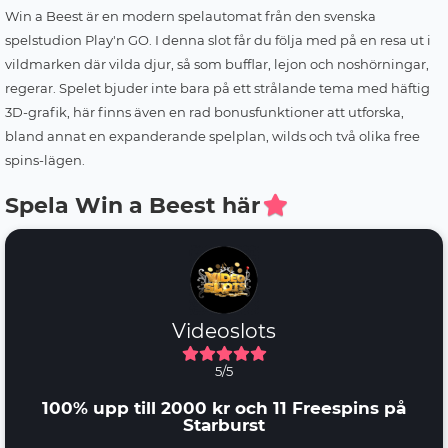
Win a Beest är en modern spelautomat från den svenska
spelstudion Play'n GO. I denna slot får du följa med på en resa ut i
vildmarken där vilda djur, så som bufflar, lejon och noshörningar,
regerar. Spelet bjuder inte bara på ett strålande tema med häftig
3D-grafik, här finns även en rad bonusfunktioner att utforska,
bland annat en expanderande spelplan, wilds och två olika free
spins-lägen.
Spela Win a Beest här
Videoslots
5/5
100% upp till 2000 kr och 11 Freespins på
Starburst