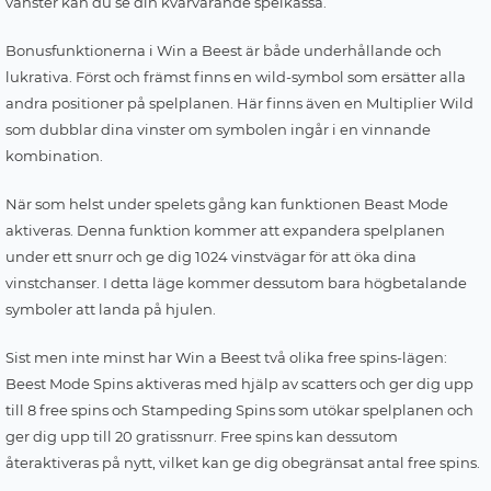
vänster kan du se din kvarvarande spelkassa.
Bonusfunktionerna i Win a Beest är både underhållande och
lukrativa. Först och främst finns en wild-symbol som ersätter alla
andra positioner på spelplanen. Här finns även en Multiplier Wild
som dubblar dina vinster om symbolen ingår i en vinnande
kombination.
När som helst under spelets gång kan funktionen Beast Mode
aktiveras. Denna funktion kommer att expandera spelplanen
under ett snurr och ge dig 1024 vinstvägar för att öka dina
vinstchanser. I detta läge kommer dessutom bara högbetalande
symboler att landa på hjulen.
Sist men inte minst har Win a Beest två olika free spins-lägen:
Beest Mode Spins aktiveras med hjälp av scatters och ger dig upp
till 8 free spins och Stampeding Spins som utökar spelplanen och
ger dig upp till 20 gratissnurr. Free spins kan dessutom
återaktiveras på nytt, vilket kan ge dig obegränsat antal free spins.